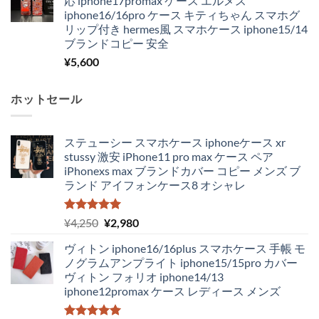
応 iphone17promax ケース エルメス
iphone16/16pro ケース キティちゃん スマホグ
リップ付き hermes風 スマホケース iphone15/14
ブランドコピー 安全
¥
5,600
ホットセール
ステューシー スマホケース iphoneケース xr
stussy 激安 iPhone11 pro max ケース ペア
iPhonexs max ブランドカバー コピー メンズ ブ
ランド アイフォンケース8 オシャレ
5段階中
元
現
¥
4,250
¥
2,980
5.00
の評価
の
在
ヴィトン iphone16/16plus スマホケース 手帳 モ
価
の
ノグラムアンプライト iphone15/15pro カバー
格
価
ヴィトン フォリオ iphone14/13
は
格
iphone12promax ケース レディース メンズ
¥4,250
は
で
¥2,980