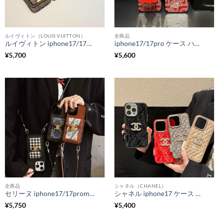
ルイヴィトン（LOUIS VUITTON）
全商品
ルイヴィトン iphone17/17air ケース gucci iphone17pro ケース 背面 収納 ハイ ブランド iphone16pro/16promax ケース おしゃれ メンズ スマホケース カード ケース 付き
iphone17/17pro ケース ハイブランド magasfe対応 iphone17promax ケース エルメス iphone16/16pro ケース キティちゃん スマホグリップ付き hermes風 スマホケース iphone15/14 ブランドコピー 安全
¥
5,700
¥
5,600
全商品
シャネル（CHANEL）
セリーヌ iphone17/17promax ケース ショルダー celine iphone16/16pro ケース カード収納 背面 流行り スマホケース 韓国 iphone15/14pro ケース パロディ 安全
シャネル iphone17 ケース ハイブランド iphone17pro/17promax ケース おしゃれ chanelパロディ アイフォン16/16pro ケース iphone15/14 ケース 人気 ブランド 女性 30代 40代
¥
5,750
¥
5,400