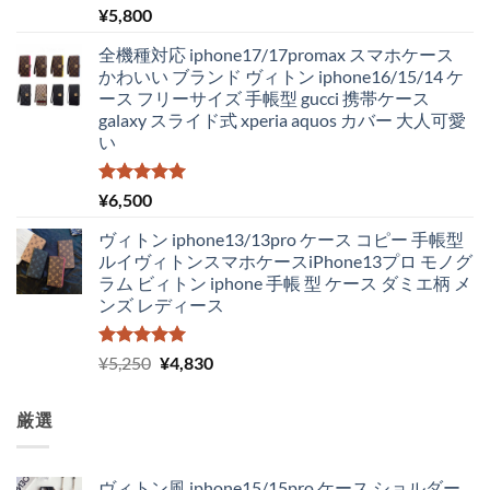
し
で
5段階中
¥
5,800
5.00
の評価
た。
す。
全機種対応 iphone17/17promax スマホケース
かわいい ブランド ヴィトン iphone16/15/14 ケ
ース フリーサイズ 手帳型 gucci 携帯ケース
galaxy スライド式 xperia aquos カバー 大人可愛
い
5段階中
¥
6,500
5.00
の評価
ヴィトン iphone13/13pro ケース コピー 手帳型
ルイヴィトンスマホケースiPhone13プロ モノグ
ラム ビィトン iphone 手帳 型 ケース ダミエ柄 メ
ンズ レディース
5段階中
元
現
¥
5,250
¥
4,830
5.00
の評価
の
在
価
の
厳選
格
価
は
格
¥5,250
は
ヴィトン風 iphone15/15pro ケース ショルダー