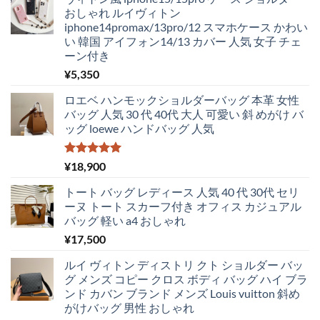
で
¥4,830
おしゃれ ルイヴィトン
し
で
iphone14promax/13pro/12 スマホケース かわい
た。
す。
い 韓国 アイフォン14/13 カバー 人気 女子 チェ
ーン付き
¥
5,350
ロエベ ハンモックショルダーバッグ 本革 女性
バッグ 人気 30 代 40代 大人 可愛い 斜 めがけ バ
ッグ loewe ハンドバッグ 人気
5段階中
¥
18,900
5.00
の評価
トート バッグ レディース 人気 40 代 30代 セリ
ーヌ トート スカーフ付き オフィス カジュアル
バッグ 軽い a4 おしゃれ
¥
17,500
ルイ ヴィトン ディストリ クト ショルダー バッ
グ メンズ コピー クロス ボディ バッグ ハイ ブラ
ンド カバン ブランド メンズ Louis vuitton 斜め
がけバッグ 男性 おしゃれ