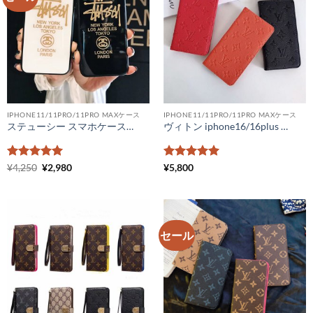
IPHONE11/11PRO/11PRO MAXケース
IPHONE11/11PRO/11PRO MAXケース
ステューシー スマホケース iphoneケース xr stussy 激安 iPhone11 pro max ケース ペア iPhonexs max ブランドカバー コピー メンズ ブランド アイフォンケース8 オシャレ
ヴィトン iphone16/16plus スマホケース 手帳 モノグラムアンプライト iphone15/15pro カバー ヴィトン フォリオ iphone14/13 iphone12promax ケース レディース メンズ
5段階中
元
5
の
現
5段階中
5
の
¥
4,250
¥
2,980
¥
5,800
の
在
評価
評価
価
の
格
価
は
格
¥4,250
は
で
¥2,980
し
で
セール
た。
す。