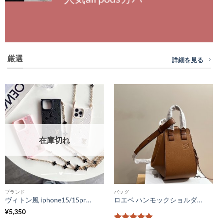
厳選
詳細を見る
在庫切れ
ブランド
バッグ
ヴィトン風 iphone15/15pro ケース ショルダー おしゃれ ルイヴィトン iphone14promax/13pro/12 スマホケース かわいい 韓国 アイフォン14/13 カバー 人気 女子 チェーン付き
ロエベ ハンモックショルダーバッグ 本革 女性 バッグ 人気 30 代 40代 大人 可愛い 斜 めがけ バッグ loewe ハンドバッグ 人気
¥
5,350