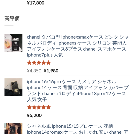
¥
17,800
高評価
chanel タバコ型 iphonexsmaxケース ピンク シャ
ネル パロディ iphonexs ケース シリコン 芸能人
アイフォンケース8プラス chanel スマホケース
iphone7plus 人気
5段階中
元
現
¥
4,350
¥
1,980
5.00
の評価
の
在
iphone16/16pro ケース カメリア シャネル
価
の
iphone14 ケース 背面 収納 アイフォン カバー ブ
格
価
ランド chanel パロディ iPhone13pro/12 ケース
は
格
人気 女子
¥4,350
は
で
¥1,980
し
で
5段階中
¥
5,200
5.00
の評価
た。
す。
シャネル風 iphone15/15プロケース 花柄
iphone14promax ケース おしゃれ 安い chanel ア