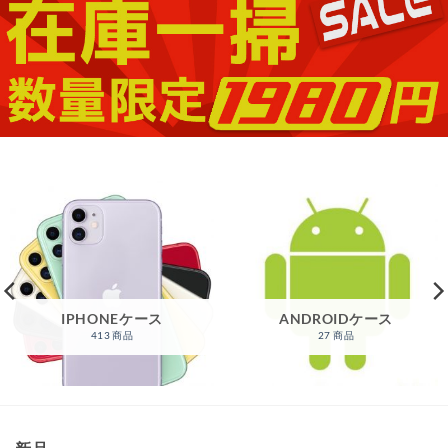
し
で
た。
す。
IPHONEケース
ANDROIDケース
413 商品
27 商品