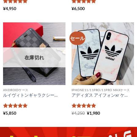
5段階中
5
の
5段階中
5
の
¥
4,950
¥
6,500
評価
評価
セール
在庫切れ
ANDROIDケース
IPHONE11/11PRO/11PRO MAXケース
ルイヴィトンギャラクシーケースs24/s23+ 手帳型 galaxy s20ケース コピー グッチスマホケースgalaxy ギャラクシーs22/s21+ ケース ルイ ヴィトン アンドロイド ケース おしゃれ
アディダス アイフォンxr ケース 人気 大理石 Adidas ペア iPhoneXs Max ケース 女子 ピンク 可愛い iPhone11 pro max ケース カップルお揃い
5段階中
5
の
5段階中
元
5
の
現
¥
5,850
¥
4,250
¥
1,980
の
在
評価
評価
価
の
格
価
は
格
¥4,250
は
で
¥1,980