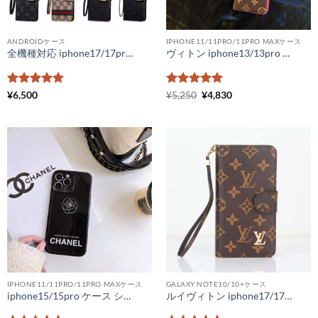
ANDROIDケース
IPHONE11/11PRO/11PRO MAXケース
全機種対応 iphone17/17promax スマホケース かわいい ブランド ヴィトン iphone16/15/14 ケース フリーサイズ 手帳型 gucci 携帯ケース galaxy スライド式 xperia aquos カバー 大人可愛い
ヴィトン iphone13/13pro ケース コピー 手帳型 ルイヴィトンスマホケースiPhone13プロ モノグラム ビィトン iphone 手帳 型 ケース ダミエ柄 メンズ レディース
5段階中
5
の
5段階中
元
5
の
現
¥
6,500
¥
5,250
¥
4,830
の
在
評価
評価
価
の
格
価
は
格
¥5,250
は
で
¥4,830
し
で
た。
す。
IPHONE11/11PRO/11PRO MAXケース
GALAXY NOTE10/10+ケース
iphone15/15pro ケース シャネル パロディ iphone14 ケース chanelカメリア スマホケース14promax ブランドロゴ iphone カバー シャネル携帯ケース iphone13pro ペアルック
ルイヴィトン iphone17/17pro/16/15/15pro ケース 手帳型 グッチ android スライド式スマホケース ヴィトンスマホケースギャラクシー アイフォン コピー 全機種対応 激安