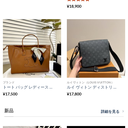
5段階中
5
の
¥
18,900
評価
ブランド
ルイヴィトン（LOUIS VUITTON）
トート バッグ レディース 人気 40 代 30代 セリーヌ トート スカーフ付き オフィス カジュアル バッグ 軽い a4 おしゃれ
ルイ ヴィトン ディストリ クト ショルダー バッグ メンズ コピー クロス ボディ バッグ ハイ ブランド カバン ブランド メンズ Louis vuitton 斜めがけバッグ 男性 おしゃれ
¥
17,500
¥
17,800
新品
詳細を見る