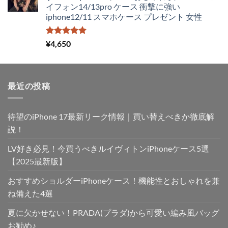
イフォン14/13pro ケース 衝撃に強い
iphone12/11 スマホケース プレゼント 女性
5段階中
¥
4,650
5.00
の評価
最近の投稿
待望のiPhone 17最新リーク情報｜買い替えべきか徹底解
説！
LV好き必見！今買うべきルイヴィトンiPhoneケース5選
【2025最新版】
おすすめショルダーiPhoneケース！機能性とおしゃれを兼
ね備えた4選
夏に欠かせない！PRADA(プラダ)から可愛い編み風バッグ
お勧め♪