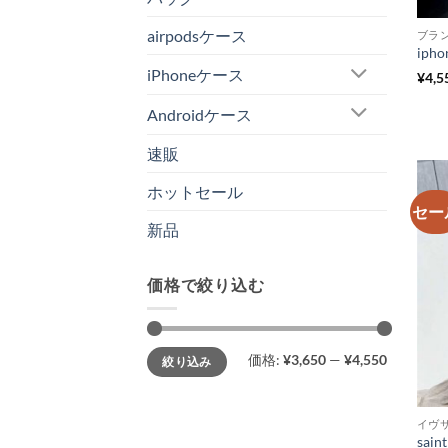
airpodsケース
ブラ
iPhoneケース
¥
4,5
Androidケース
速販
ホットセール
セー
新品
価格で絞り込む
最
最
価格:
¥3,650
—
¥4,550
絞り込み
低
高
価
価
格
格
イヴ