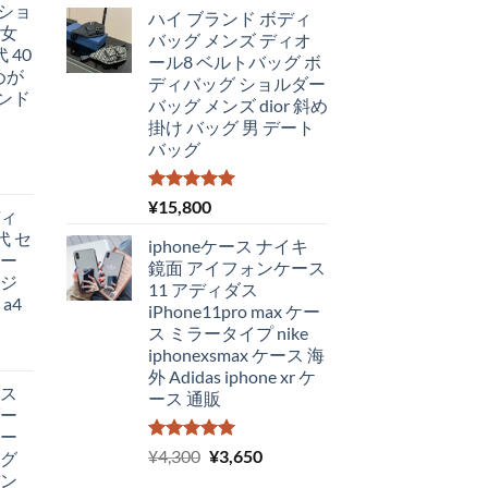
ショ
ハイ ブランド ボディ
 女
バッグ メンズ ディオ
 40
ール8 ベルトバッグ ボ
めが
ディバッグ ショルダー
ハンド
バッグ メンズ dior 斜め
掛け バッグ 男 デート
バッグ
5段階中
¥
15,800
ディ
5.00
の評価
代 セ
iphoneケース ナイキ
カー
鏡面 アイフォンケース
カジ
11 アディダス
a4
iPhone11pro max ケー
ス ミラータイプ nike
iphonexsmax ケース 海
外 Adidas iphone xr ケ
ィス
ース 通販
ダー
ピー
5段階中
元
現
¥
4,300
¥
3,650
ッグ
5.00
の評価
の
在
バン