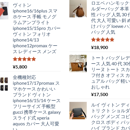
の
在
ロエベ ハンモック
ヴィトン
価
の
ルダーバッグ 本革
iphone16/16plus スマ
格
価
性 バッグ 人気 30 代
ホケース 手帳 モノグ
は
格
代 大人 可愛い 斜 
ラムアンプライト
¥4,250
は
け バッグ loewe 
iphone15/15pro カバー
で
¥2,980
バッグ 人気
ヴィトン フォリオ
し
で
iphone14/13
た。
す。
iphone12promax ケー
5段階中
¥
18,900
ス レディース メンズ
5.00
の評価
トート バッグ レ
ース 人気 40 代 30
5段階中
¥
5,800
リーヌ トート ス
5.00
の評価
フ付き オフィス 
全機種対応
ュアル バッグ 軽い 
iphone17/17promax ス
おしゃれ
マホケース かわいい
¥
17,500
ブランド ヴィトン
iphone16/15/14 ケース
ルイ ヴィトン デ
フリーサイズ 手帳型
トリ クト ショル
gucci 携帯ケース galaxy
バッグ メンズ コ
スライド式 xperia
クロス ボディ バ
aquos カバー 大人可愛
ハイ ブランド カ
い