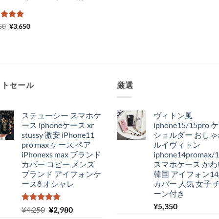
階中
元
5
の
現
50
¥
3,650
の
在
価
価
の
格
価
は
格
¥4,150
は
で
¥3,650
し
で
た。
す。
ットセール
厳選
ステューシー スマホケ
ヴィトン風
ース iphoneケース xr
iphone15/15pro
stussy 激安 iPhone11
ショルダー おしゃ
pro max ケース ペア
ルイヴィトン
iPhonexs max ブランド
iphone14promax/1
カバー コピー メンズ
スマホケース かわ
ブランド アイフォンケ
韓国 アイフォン14/
ース8 オシャレ
カバー 人気 女子 
ーン付き
¥
5,350
5段階中
元
現
¥
4,250
¥
2,980
5.00
の評価