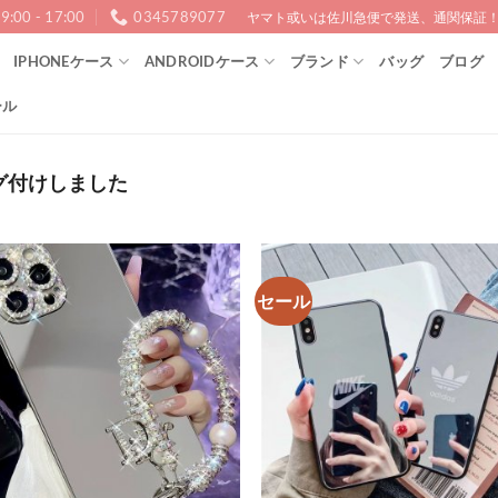
9:00 - 17:00
0345789077
ヤマト或いは佐川急便で発送、通関保証！1
IPHONEケース
ANDROIDケース
ブランド
バッグ
ブログ
ール
グ付けしました
セール