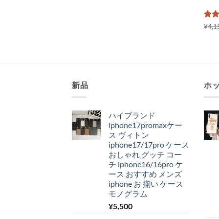
5段
¥
4,1
評
新品
ホ
ハイブランド
iphone17promaxケー
ス ヴィトン
iphone17/17pro ケース
おしゃれ グッチ コー
チ iphone16/16pro ケ
ース おすすめ メンズ
iphone お 揃い ケース
モノグラム
¥
5,500