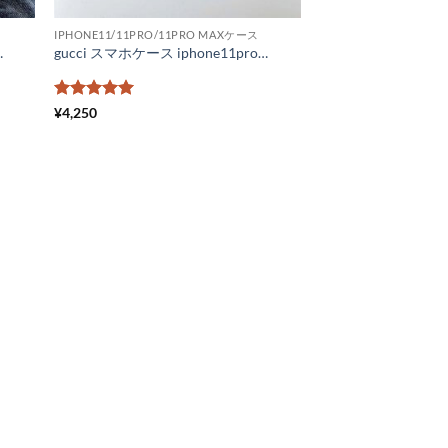
IPHONE11/11PRO/11PRO MAXケース
nexsmax ケース 海外 Adidas iphone xr ケース 通販
gucci スマホケース iphone11promax 鏡面 シャネルパロディ iPhone11 ケース ミラータイプ グッチ スマホケース iPhonex iPhonexr メンズ 通販 ハイブランド ロゴ柄 iPhonexs max ハードケース おしゃれ
5段階中
5
の
¥
4,250
評価