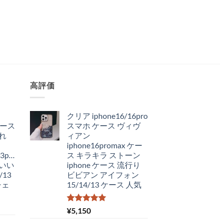
高評価
クリア iphone16/16pro
 ケース
スマホ ケース ヴィヴ
れ
ィアン
iphone16promax ケー
3pro/12
ス キラキラ ストーン
いい
iphone ケース 流行り
13
ビビアン アイフォン
チェ
15/14/13 ケース 人気
5段階中
¥
5,150
5.00
の評価