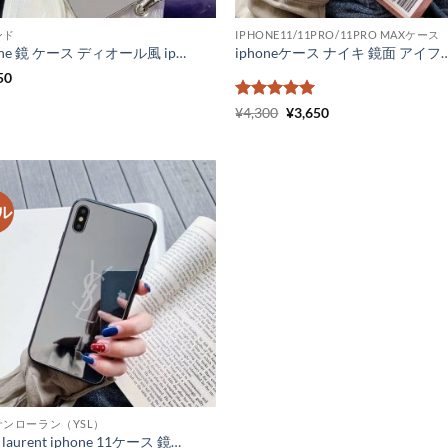
ンド
IPHONE11/11PRO/11PRO MAXケース
iphone 鏡 ケース ディオール風 iphone15 ケース 背面 ミラー おしゃれ iphone15promax/14pro ケース キラキラ ストーン dior アイフォン ケース 13/12 パロディ
iphoneケース ナイキ 鏡面 アイフォンケース 11 アディダス iPhone11pro max ケース ミラータイプ nike ipho
50
5段階中
元
5
の
現
¥
4,300
¥
3,650
の
在
評価
価
の
格
価
は
格
¥4,300
は
で
¥3,650
し
で
ル
た。
す。
サンローラン（YSL）
saint laurent iphone 11ケース 鏡面 メンズ ルイヴィトン アイフォンケース11pro ペア LV iPhone11promax xs xr ケース ハイブランド ロゴ 激安 通販