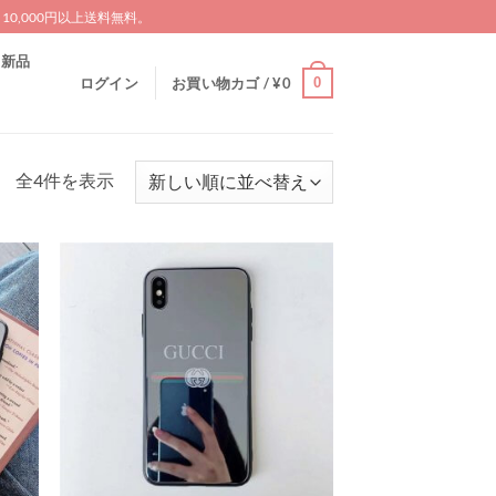
0,000円以上送料無料。
新品
0
ログイン
お買い物カゴ /
¥
0
新
全4件を表示
し
い
順