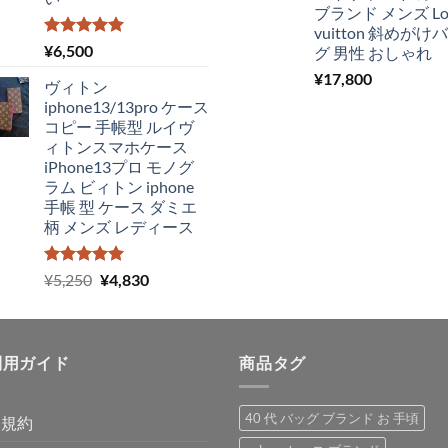
ブランド メンズ Lou
vuitton 斜めがけ
5段階中
¥
6,500
グ 男性 おしゃれ
5.00
の評価
¥
17,800
ヴィトン
iphone13/13pro ケース
コピー 手帳型 ルイヴ
ィトンスマホケース
iPhone13プロ モノグ
ラム ビィトン iphone
手帳 型 ケース ダミエ
柄 メンズ レディース
5段階中
元
現
¥
5,250
¥
4,830
5.00
の評価
の
在
価
の
格
価
利用ガイド
は
格
商品タグ
¥5,250
は
で
¥4,830
40 代 バッグ ブランド お 手頃
用規約
し
で
た。
す。