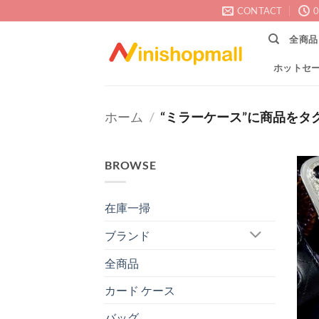
Skip
CONTACT
0
to
全商品
content
ホットセ
ホーム
/
“ミラーケース”に商品をタ
BROWSE
在庫一掃
ブランド
全商品
カード ケース
バッグ