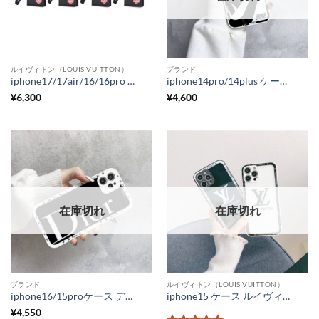
ルイヴィトン（LOUIS VUITTON）
ブランド
iphone17/17air/16/16pro ケース 手帳 型 ルイヴィトン nigo iphone15/15promax ケース バイカラー iphone13/12 ケース 個性的 おしゃれ iphone 携帯ケース ブランドコピー
iphone14pro/14plus ケース nike パロディ アイフォン13pro/13pro max ケース ペア シンプル ナイキ iphone12/12pro/11 ガラスカバー 高校生 人気 iphonex/xs スマホケース 海外 おしゃれ
¥
6,300
¥
4,600
在庫切れ
在庫切れ
ブランド
ルイヴィトン（LOUIS VUITTON）
iphone16/15proケース ディオール iphone14pro/14pro max ガラスケース カップル dior iphone13/12proケース パロディ iphone11pro max ケース 黒 おしゃれ
iphone15 ケース ルイヴィトン スマホケース iphone15pro 安い LV iphone14pro maxケース カップル パロディ風 iphone13pro/12 ケース 大人 可愛い シンプル
¥
4,550