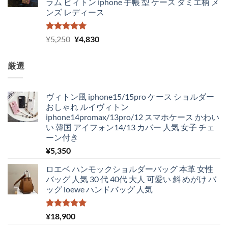
ラム ビィトン iphone 手帳 型 ケース ダミエ柄 メ
ンズ レディース
5段階中
元
現
¥
5,250
¥
4,830
5.00
の評価
の
在
価
の
厳選
格
価
は
格
¥5,250
は
ヴィトン風 iphone15/15pro ケース ショルダー
で
¥4,830
おしゃれ ルイヴィトン
し
で
iphone14promax/13pro/12 スマホケース かわい
た。
す。
い 韓国 アイフォン14/13 カバー 人気 女子 チェ
ーン付き
¥
5,350
ロエベ ハンモックショルダーバッグ 本革 女性
バッグ 人気 30 代 40代 大人 可愛い 斜 めがけ バ
ッグ loewe ハンドバッグ 人気
5段階中
¥
18,900
5.00
の評価