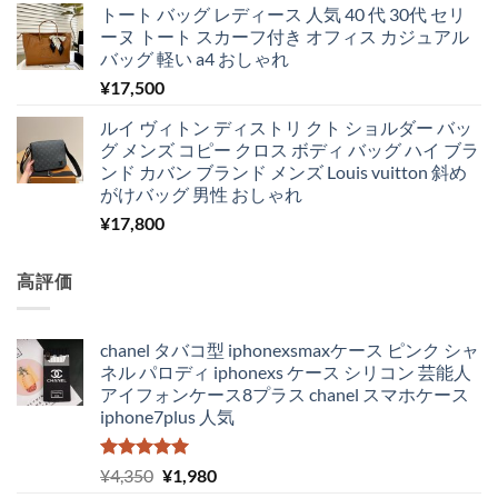
トート バッグ レディース 人気 40 代 30代 セリ
ーヌ トート スカーフ付き オフィス カジュアル
バッグ 軽い a4 おしゃれ
¥
17,500
ルイ ヴィトン ディストリ クト ショルダー バッ
グ メンズ コピー クロス ボディ バッグ ハイ ブラ
ンド カバン ブランド メンズ Louis vuitton 斜め
がけバッグ 男性 おしゃれ
¥
17,800
高評価
chanel タバコ型 iphonexsmaxケース ピンク シャ
ネル パロディ iphonexs ケース シリコン 芸能人
アイフォンケース8プラス chanel スマホケース
iphone7plus 人気
5段階中
元
現
¥
4,350
¥
1,980
5.00
の評価
の
在