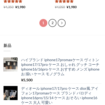
5段階中
元
5
の
現
5段階中
元
5
の
現
¥
4,350
¥
1,980
¥
4,050
¥
1,980
の
在
の
在
評価
評価
価
の
価
の
格
価
格
価
は
格
は
格
¥4,350
は
¥4,050
は
1
2
で
¥1,980
で
¥1,980
し
で
し
で
た。
す。
た。
す。
新品
ハイブランド iphone17promaxケース ヴィトン
iphone17/17pro ケース おしゃれ グッチ コーチ
iphone16/16pro ケース おすすめ メンズ iphone
お 揃い ケース モノグラム
¥
5,500
ディオール iphone17/17pro ケース dior風 アイ
フォン17promaxケース ブランド パロディ
iphone16pro/15/14 ケース おそろい iphone16
ケース 大人 可愛い