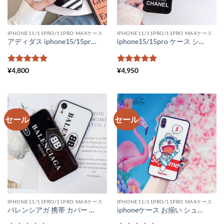
IPHONE11/11PRO/11PRO MAXケース
IPHONE11/11PRO/11PRO MAXケース
アディダス iphone15/15proケース 人気 adidas iPhone14 スマホケース カップル ネックストラップ iPhone14pro ケース おしゃれギフト スポーツブランド iphone13promax/12pro カバー 対衝撃
iphone15/15pro ケース シャネル パロディ iphone14 ケース chanelカメリア スマホケース14promax ブランドロゴ iphone カバー シャネル携帯ケース iphone13pro ペアルック
5段階中
5
の
5段階中
5
の
¥
4,800
¥
4,950
評価
評価
セール
セール
IPHONE11/11PRO/11PRO MAXケース
IPHONE11/11PRO/11PRO MAXケース
バレンシアガ 携帯 カバー コピー ペアルック iphone12ケース 新作 balenciaga iphone xr アイフォンケース11 ケース 海外セレブ 背面ガラス
iphoneケース お揃い シュプリーム iPhone11 pro max ケース ドラえもん かわいい supreme iphonexs max xrケース キラキラ 通販 アイフォン8 8プラスケース ハード