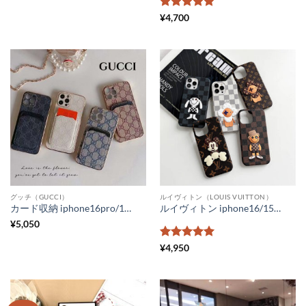
5段階中
5
の
¥
4,700
評価
グッチ（GUCCI）
ルイヴィトン（LOUIS VUITTON）
カード収納 iphone16pro/15ケース グッチパロディ iphone14promax ケース おそろい gucci風 アイフォン13pro/12 携帯カバー 便利 機能 モバイルケース iphone11promax ブランド かわいい
ルイヴィトン iphone16/15plus/14pro max ケース ヴィヴィエンヌ 可愛い パロディ アイフォン13pro/12 カバー ヴィトンコピー iphone12promax 携帯ケース ミッキー ウサギ vuitton iphone11pro スマホケース レザー 高級
¥
5,050
5段階中
5
の
¥
4,950
評価