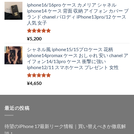
iphone16/16pro ケース カメリア シャネル
価
の
iphone14 ケース 背面 収納 アイフォン カバー ブ
格
価
ランド chanel パロディ iPhone13pro/12 ケース
は
格
人気 女子
¥4,350
は
で
¥1,980
し
で
5段階中
¥
5,200
5.00
の評価
た。
す。
シャネル風 iphone15/15プロケース 花柄
iphone14promax ケース おしゃれ 安い chanel ア
イフォン14/13pro ケース 衝撃に強い
iphone12/11 スマホケース プレゼント 女性
5段階中
¥
4,650
5.00
の評価
最近の投稿
待望のiPhone 17最新リーク情報｜買い替えべきか徹底解
説！