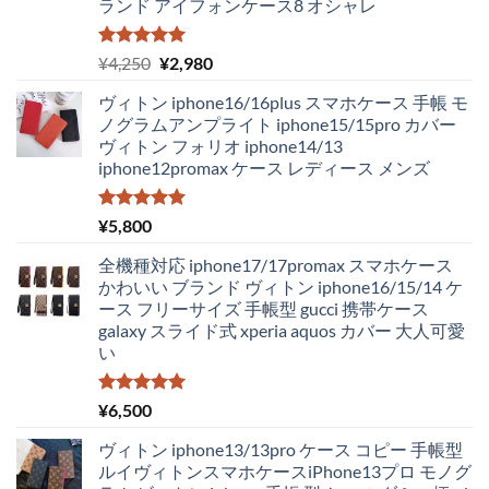
ランド アイフォンケース8 オシャレ
5段階中
元
現
¥
4,250
¥
2,980
5.00
の評価
の
在
ヴィトン iphone16/16plus スマホケース 手帳 モ
価
の
ノグラムアンプライト iphone15/15pro カバー
格
価
ヴィトン フォリオ iphone14/13
は
格
iphone12promax ケース レディース メンズ
¥4,250
は
で
¥2,980
し
で
5段階中
¥
5,800
5.00
の評価
た。
す。
全機種対応 iphone17/17promax スマホケース
かわいい ブランド ヴィトン iphone16/15/14 ケ
ース フリーサイズ 手帳型 gucci 携帯ケース
galaxy スライド式 xperia aquos カバー 大人可愛
い
5段階中
¥
6,500
5.00
の評価
ヴィトン iphone13/13pro ケース コピー 手帳型
ルイヴィトンスマホケースiPhone13プロ モノグ