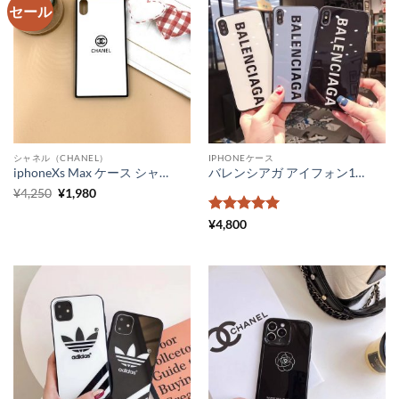
セール
シャネル（CHANEL）
IPHONEケース
iphoneXs Max ケース シャネル パロディ iphonexs ケース ブランド カップル お揃い アイフォンXケース 四角い iphone8 ケース シャネル風 強化ガラスケース
バレンシアガ アイフォン15 ケース 人気 iphone15pro/14promax ケース ハイブランド iphone14/13pro ケース シンプル かわいい iphone12/11 ガラスケース balenciaga 携帯ケース カップル お揃い
元
現
¥
4,250
¥
1,980
の
在
価
の
5段階中
5
の
¥
4,800
格
価
評価
は
格
¥4,250
は
で
¥1,980
し
で
た。
す。