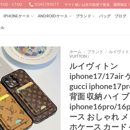
9:00 - 17:00
0345789077
ヤマト或いは佐川急便で発送、通関保証！1
IPHONEケース
ANDROIDケース
ブランド
バッグ
ブログ
ール
ホーム
/
ブランド
/
ルイヴィトン
VUITTON）
ルイヴィトン
iphone17/17ai
gucci iphone17
背面 収納 ハイ 
iphone16pro/16
ース おしゃれ メ
ホケース カード 