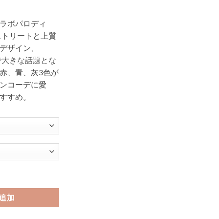
ラボパロディ
 ストリートと上質
デザイン、
SNSで大きな話題とな
赤、青、灰3色が
80
ンコーデに愛
すすめ。
 ルイヴィトン iPhone11 ケース メンズ ガラス lv supreme iphone x
追加