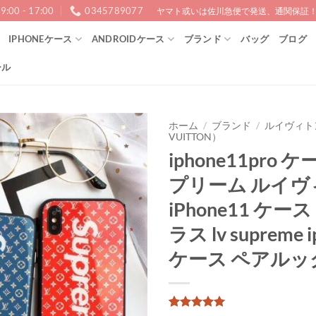
9:00 - 17:00
0345789077
ヤマト或いは佐川急便で発送、通関保証！1
IPHONEケース
ANDROIDケース
ブランド
バッグ
ブログ
ール
ホーム
/
ブランド
/
ルイヴィトン
VUITTON）
iphone11pro 
プリーム ルイヴ
iPhone11 ケー
ラス lv supreme i
ケース ペアルッ