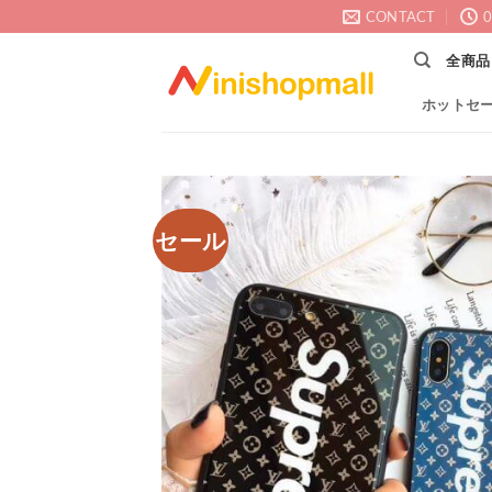
Skip
CONTACT
0
to
全商品
content
ホットセ
セール