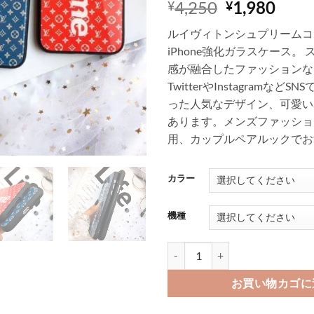
12
件の利用者
元
現
4,250
1,980
¥
¥
評価に基づ
の
在
く5段階評
ルイヴィトンシュプリームコ
価のうち、
価
の
5
点
iPhone強化ガラスケース。
格
価
感が融合したファッションな
は
格
TwitterやInstagramなど
¥4,250
は
った人気なデザイン、可愛い
で
¥1,9
あります。メンズファッショ
し
で
た。
す。
用、カップルペアルックでお
カラー
機種
iphone11pro ケース シュプリーム
お買い物カゴに