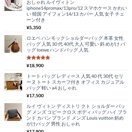
おしゃれ ルイヴィトン
し
で
iphone14promax/13pro/12 スマホケース かわい
た。
す。
い 韓国 アイフォン14/13 カバー 人気 女子 チェ
ーン付き
¥
5,350
ロエベ ハンモックショルダーバッグ 本革 女性
バッグ 人気 30 代 40代 大人 可愛い 斜 めがけ バ
ッグ loewe ハンドバッグ 人気
5段階中
¥
18,900
5.00
の評価
トート バッグ レディース 人気 40 代 30代 セリ
ーヌ トート スカーフ付き オフィス カジュアル
バッグ 軽い a4 おしゃれ
¥
17,500
ルイ ヴィトン ディストリ クト ショルダー バッ
グ メンズ コピー クロス ボディ バッグ ハイ ブラ
ンド カバン ブランド メンズ Louis vuitton 斜め
がけバッグ 男性 おしゃれ
¥
17,800