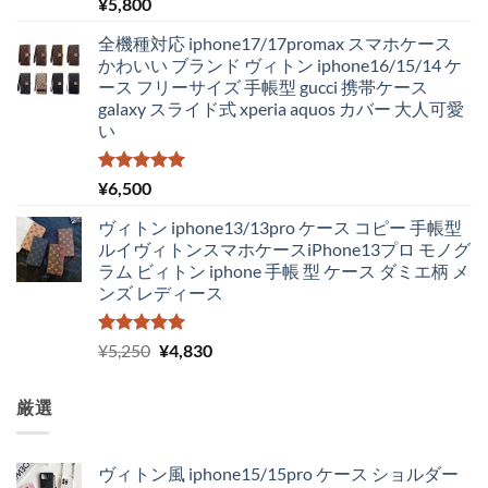
し
で
5段階中
¥
5,800
5.00
の評価
た。
す。
全機種対応 iphone17/17promax スマホケース
かわいい ブランド ヴィトン iphone16/15/14 ケ
ース フリーサイズ 手帳型 gucci 携帯ケース
galaxy スライド式 xperia aquos カバー 大人可愛
い
5段階中
¥
6,500
5.00
の評価
ヴィトン iphone13/13pro ケース コピー 手帳型
ルイヴィトンスマホケースiPhone13プロ モノグ
ラム ビィトン iphone 手帳 型 ケース ダミエ柄 メ
ンズ レディース
5段階中
元
現
¥
5,250
¥
4,830
5.00
の評価
の
在
価
の
厳選
格
価
は
格
¥5,250
は
ヴィトン風 iphone15/15pro ケース ショルダー
で
¥4,830