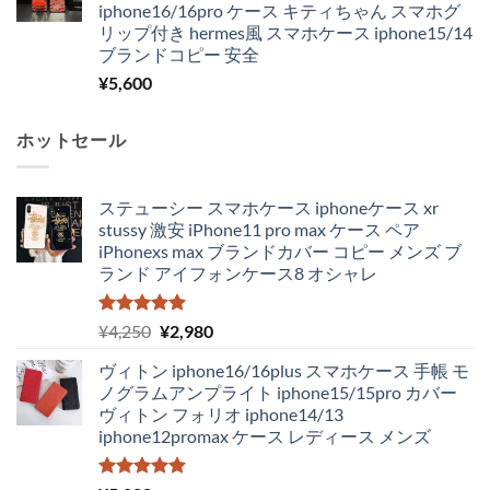
iphone16/16pro ケース キティちゃん スマホグ
リップ付き hermes風 スマホケース iphone15/14
ブランドコピー 安全
¥
5,600
ホットセール
ステューシー スマホケース iphoneケース xr
stussy 激安 iPhone11 pro max ケース ペア
iPhonexs max ブランドカバー コピー メンズ ブ
ランド アイフォンケース8 オシャレ
5段階中
元
現
¥
4,250
¥
2,980
5.00
の評価
の
在
ヴィトン iphone16/16plus スマホケース 手帳 モ
価
の
ノグラムアンプライト iphone15/15pro カバー
格
価
ヴィトン フォリオ iphone14/13
は
格
iphone12promax ケース レディース メンズ
¥4,250
は
で
¥2,980