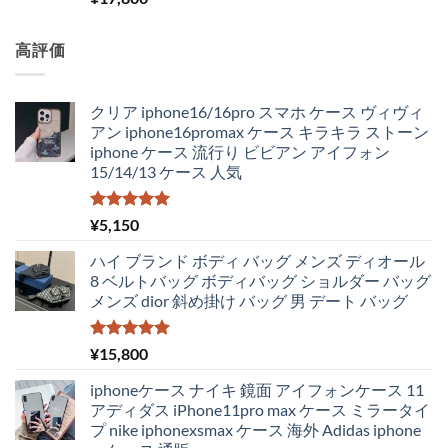
高評価
クリア iphone16/16pro スマホ ケース ヴィヴィ
アン iphone16promax ケース キラキラ ストーン
iphone ケース 流行り ビビアン アイフォン
15/14/13 ケース 人気
5段階中
¥
5,150
5.00
の評価
ハイ ブランド ボディ バッグ メンズ ディオール
8 ベルトバッグ ボディバッグ ショルダー バッグ
メンズ dior 斜め掛け バッグ 男 デート バッグ
5段階中
¥
15,800
5.00
の評価
iphoneケース ナイキ 鏡面 アイフォンケース 11
アディダス iPhone11pro max ケース ミラータイ
プ nike iphonexsmax ケース 海外 Adidas iphone