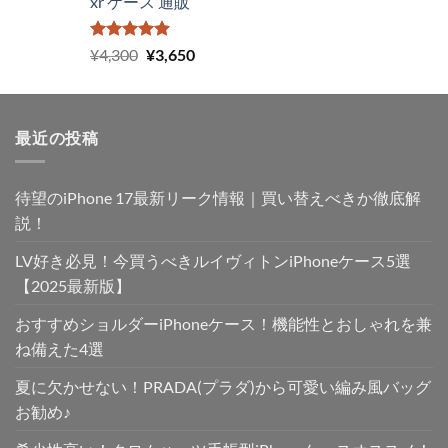
xr ケース 通販
5段階中
元
現
¥
4,300
¥
3,650
5.00
の評価
の
在
価
の
格
価
最近の投稿
は
格
¥4,300
は
で
¥3,650
待望のiPhone 17最新リーク情報｜買い替えべきか徹底解
し
で
た。
す。
説！
LV好き必見！今買うべきルイヴィトンiPhoneケース5選
【2025最新版】
おすすめショルダーiPhoneケース！機能性とおしゃれを兼
ね備えた4選
夏に欠かせない！PRADA(プラダ)から可愛い編み風バッグ
お勧め♪