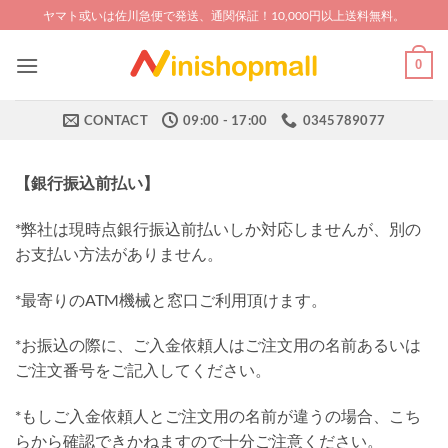
Skip
ヤマト或いは佐川急便で発送、通関保証！10,000円以上送料無料。
to
content
0
CONTACT
09:00 - 17:00
0345789077
【
銀行振込前払い
】
*弊社は現時点銀行振込前払いしか対応しませんが、別の
お支払い方法がありません。
*最寄りのATM機械と窓口ご利用頂けます。
*お振込の際に、ご入金依頼人はご注文用の名前あるいは
ご注文番号をご記入してください。
*もしご入金依頼人とご注文用の名前が違うの場合、こち
らから確認できかねますので十分ご注意ください。