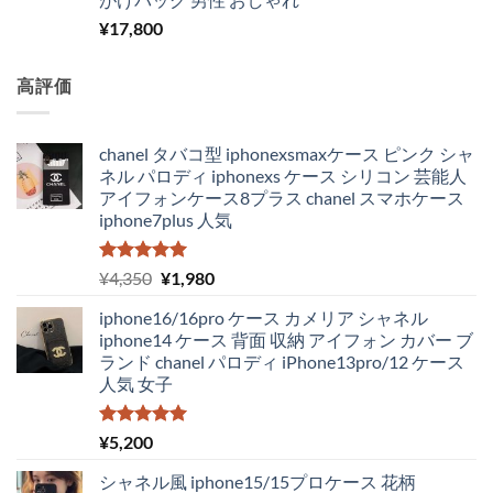
¥
17,800
高評価
chanel タバコ型 iphonexsmaxケース ピンク シャ
ネル パロディ iphonexs ケース シリコン 芸能人
アイフォンケース8プラス chanel スマホケース
iphone7plus 人気
5段階中
元
現
¥
4,350
¥
1,980
5.00
の評価
の
在
iphone16/16pro ケース カメリア シャネル
価
の
iphone14 ケース 背面 収納 アイフォン カバー ブ
格
価
ランド chanel パロディ iPhone13pro/12 ケース
は
格
人気 女子
¥4,350
は
で
¥1,980
し
で
5段階中
¥
5,200
5.00
の評価
た。
す。
シャネル風 iphone15/15プロケース 花柄