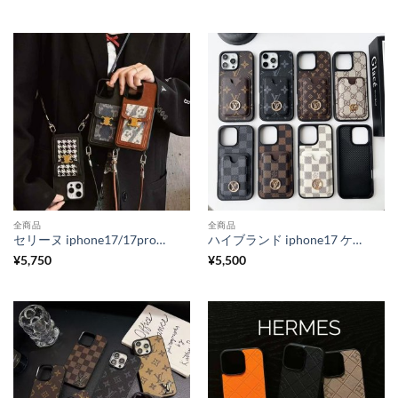
全商品
全商品
セリーヌ iphone17/17promax ケース ショルダー celine iphone16/16pro ケース カード収納 背面 流行り スマホケース 韓国 iphone15/14pro ケース パロディ 安全
ハイブランド iphone17 ケース ルイヴィトン iphone17air/17pro ケース カード収納 iphone16pro/16promaxケース メンズ 人気 ヴィトン iphone15/14ケース ブランドコピー
¥
5,750
¥
5,500