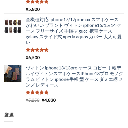
で
¥2,980
し
で
5段階中
¥
5,800
5.00
の評価
た。
す。
全機種対応 iphone17/17promax スマホケース
かわいい ブランド ヴィトン iphone16/15/14 ケ
ース フリーサイズ 手帳型 gucci 携帯ケース
galaxy スライド式 xperia aquos カバー 大人可愛
い
5段階中
¥
6,500
5.00
の評価
ヴィトン iphone13/13pro ケース コピー 手帳型
ルイヴィトンスマホケースiPhone13プロ モノグ
ラム ビィトン iphone 手帳 型 ケース ダミエ柄 メ
ンズ レディース
5段階中
元
現
¥
5,250
¥
4,830
5.00
の評価
の
在
価
の
厳選
格
価
は
格