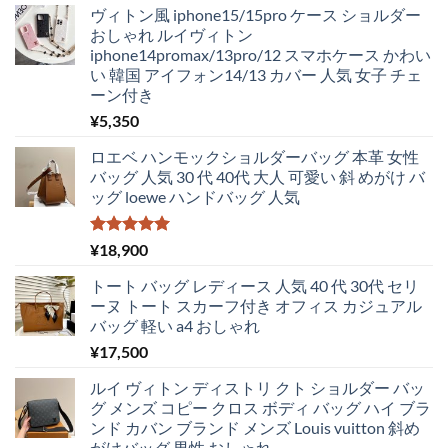
¥5,250
は
ヴィトン風 iphone15/15pro ケース ショルダー
で
¥4,830
おしゃれ ルイヴィトン
し
で
iphone14promax/13pro/12 スマホケース かわい
た。
す。
い 韓国 アイフォン14/13 カバー 人気 女子 チェ
ーン付き
¥
5,350
ロエベ ハンモックショルダーバッグ 本革 女性
バッグ 人気 30 代 40代 大人 可愛い 斜 めがけ バ
ッグ loewe ハンドバッグ 人気
5段階中
¥
18,900
5.00
の評価
トート バッグ レディース 人気 40 代 30代 セリ
ーヌ トート スカーフ付き オフィス カジュアル
バッグ 軽い a4 おしゃれ
¥
17,500
ルイ ヴィトン ディストリ クト ショルダー バッ
グ メンズ コピー クロス ボディ バッグ ハイ ブラ
ンド カバン ブランド メンズ Louis vuitton 斜め
がけバッグ 男性 おしゃれ