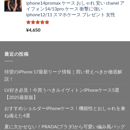
iphone14promax ケース おしゃれ 安い chanel ア
イフォン14/13pro ケース 衝撃に強い
iphone12/11 スマホケース プレゼント 女性
5段階中
¥
4,650
5.00
の評価
最近の投稿
待望のiPhone 17最新リーク情報｜買い替えべきか徹底解
説！
LV好き必見！今買うべきルイヴィトンiPhoneケース5選
【2025最新版】
おすすめショルダーiPhoneケース！機能性とおしゃれを兼
ね備えた4選
夏に欠かせない！PRADA(プラダ)から可愛い編み風バッグ