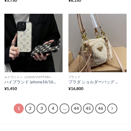
¥
5,750
¥
6,150
ルイヴィトン（LOUIS VUITTON）
ブランド
ハイブランド iphone16/16pro ケース 大人可愛い ルイ ヴィトン 携帯 ケース iphone15pro ヴィトン風 iphone14/13 ケース お揃い おしゃれ
プラダ ショルダーバッグ 小脇バッグ 編み込み ショルダー バッグ 可愛い 韓国 編み バッグ 夏 prada の ショルダー バッグ レディース
¥
5,450
¥
16,800
1
2
3
4
…
44
45
46