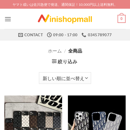
Skip
ヤマト或いは佐川急便で発送、通関保証！10,000円以上送料無料。
to
content
0
CONTACT
09:00 - 17:00
0345789077
ホーム
/
全商品
絞り込み