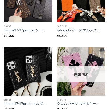
全商品
ブランド
iphone17/17promax ケース ハイブランド ヴィトン iphone16/16pro ケース おしゃれ メンズ iphone15/14promax ケース ブランド 人気 iphone おそろい ケース
iphone17 ケース エルメス アイ フォン ケース スカーフ付き iphone16/16pro ショルダーケース hermes iphone15promax/14/13 ケース シンプル おしゃれ スマホケース 必ず届く
¥
5,500
¥
5,600
在庫切れ
全商品
ブランド
iphone17/17pro ショルダーケース サンローラン iphone キルティング ケース iphone16/16promax ケース 斜めがけ YSL アイフォン15/14 ケース 人気 女子
クロム ハーツ スマホケース 手帳型 iphone16pro/16promax ケース 可愛い ブランド 携帯 手帳 型 ケース iphone15pro/14/13 ケース 大人 女子 iphoneケース 手帳型