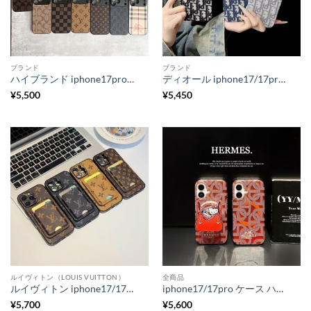
ブランド
ブランド
ハイブランド iphone17promaxケース ヴィトン iphone17/17pro ケース おしゃれ グッチ コーチ iphone16/16pro ケース おすすめ メンズ iphone お 揃い ケース モノグラム
ディオール iphone17/17pro ケース dior風 アイフォン17promaxケース ブランド パロディ iphone16pro/15/14 ケース おそろい iphone16 ケース 大人 可愛い
¥
5,500
¥
5,450
ルイヴィトン（LOUIS VUITTON）
全商品
ルイヴィトン iphone17/17air ケース gucci iphone17pro ケース 背面 収納 ハイ ブランド iphone16pro/16promax ケース おしゃれ メンズ スマホケース カード ケース 付き
iphone17/17pro ケース ハイブランド magasfe対応 iphone17promax ケース エルメス iphone16/16pro ケース キティちゃん スマホグリップ付き hermes風 スマホケース iphone15/14 ブランドコピー 安全
¥
5,700
¥
5,600