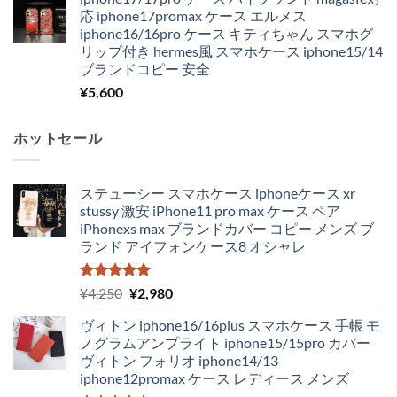
応 iphone17promax ケース エルメス
iphone16/16pro ケース キティちゃん スマホグ
リップ付き hermes風 スマホケース iphone15/14
ブランドコピー 安全
¥
5,600
ホットセール
ステューシー スマホケース iphoneケース xr
stussy 激安 iPhone11 pro max ケース ペア
iPhonexs max ブランドカバー コピー メンズ ブ
ランド アイフォンケース8 オシャレ
5段階中
元
現
¥
4,250
¥
2,980
5.00
の評価
の
在
ヴィトン iphone16/16plus スマホケース 手帳 モ
価
の
ノグラムアンプライト iphone15/15pro カバー
格
価
ヴィトン フォリオ iphone14/13
は
格
iphone12promax ケース レディース メンズ
¥4,250
は