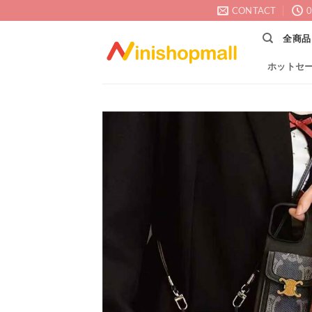
Skip
CONTACT
0
to
全商品
content
ホットセ