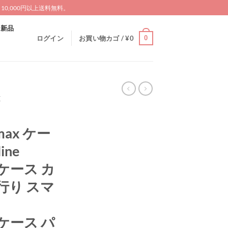
0,000円以上送料無料。
新品
0
ログイン
お買い物カゴ /
¥
0
X
omax ケー
ine
o ケース カ
行り スマ
o ケース パ