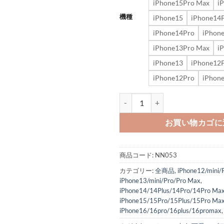
iPhone15Pro Max
i
機種
iPhone15
iPhone14
iPhone14Pro
iPhon
iPhone13Pro Max
i
iPhone13
iPhone12
iPhone12Pro
iPhon
セリーヌ iphone17/17promax
お買い物カゴに
商品コード:
NN053
カテゴリー:
全商品
,
iPhone12/mini/
iPhone13/mini/Pro/Pro Max
,
iPhone14/14Plus/14Pro/14Pro Ma
iPhone15/15Pro/15Plus/15Pro Ma
iPhone16/16pro/16plus/16promax