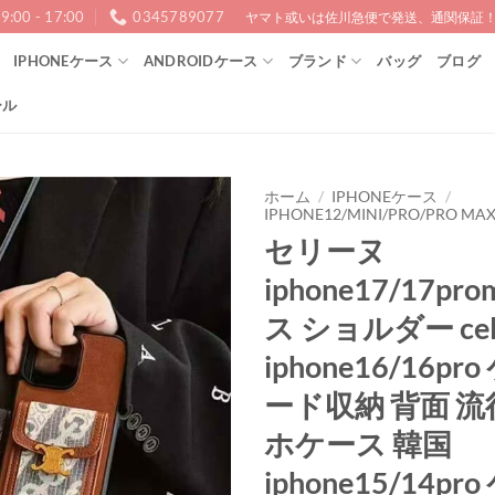
9:00 - 17:00
0345789077
ヤマト或いは佐川急便で発送、通関保証！1
IPHONEケース
ANDROIDケース
ブランド
バッグ
ブログ
ール
ホーム
/
IPHONEケース
/
IPHONE12/MINI/PRO/PRO MA
セリーヌ
iphone17/17pr
ス ショルダー cel
iphone16/16pr
ード収納 背面 流
ホケース 韓国
iphone15/14pr