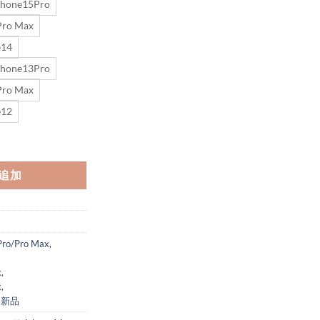
Phone15Pro
Pro Max
e14
Phone13Pro
Pro Max
e12
 ケース ショルダー celine iphone16/16pro ケース カード収納 背面 流行
追加
Pro/Pro Max
,
x
,
x
,
,
新品