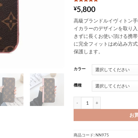
4
件の利用者
5,800
¥
評価に基づ
く5段階評
高級ブランドルイヴィトン手帳型iP
価のうち、
5
点
イカラーのデザインを取り入
きずに長くお使い頂ける携帯
に完全フィットはめ込み方式
保護します。
カラー
機種
iphone16/16promax/15/1
お
商品コード:
NN975