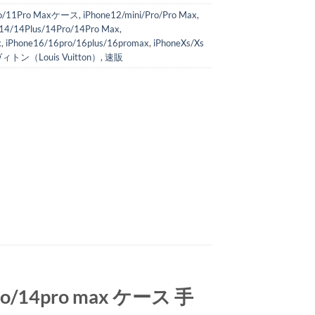
ro/11Pro Maxケース
,
iPhone12/mini/Pro/Pro Max
,
14/14Plus/14Pro/14Pro Max
,
x
,
iPhone16/16pro/16plus/16promax
,
iPhoneXs/Xs
トン（Louis Vuitton）
,
速販
ro/14pro max ケース 手