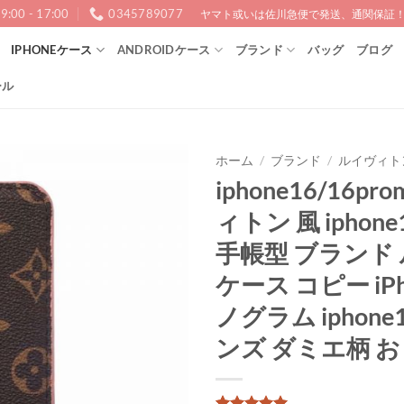
9:00 - 17:00
0345789077
ヤマト或いは佐川急便で発送、通関保証！1
IPHONEケース
ANDROIDケース
ブランド
バッグ
ブログ
ール
ホーム
/
ブランド
/
ルイヴィトン（
iphone16/16pr
ィトン 風 iphone
手帳型 ブランド ル
ケース コピー iPh
ノグラム iphone
ンズ ダミエ柄 お