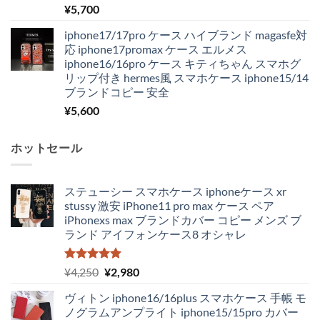
¥
5,700
iphone17/17pro ケース ハイブランド magasfe対
応 iphone17promax ケース エルメス
iphone16/16pro ケース キティちゃん スマホグ
リップ付き hermes風 スマホケース iphone15/14
ブランドコピー 安全
¥
5,600
ホットセール
ステューシー スマホケース iphoneケース xr
stussy 激安 iPhone11 pro max ケース ペア
iPhonexs max ブランドカバー コピー メンズ ブ
ランド アイフォンケース8 オシャレ
5段階中
元
現
¥
4,250
¥
2,980
5.00
の評価
の
在
ヴィトン iphone16/16plus スマホケース 手帳 モ
価
の
ノグラムアンプライト iphone15/15pro カバー
格
価