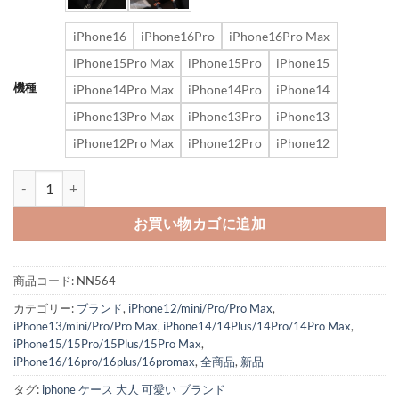
iPhone16
iPhone16Pro
iPhone16Pro Max
iPhone15Pro Max
iPhone15Pro
iPhone15
機種
iPhone14Pro Max
iPhone14Pro
iPhone14
iPhone13Pro Max
iPhone13Pro
iPhone13
iPhone12Pro Max
iPhone12Pro
iPhone12
ロエベ スマホ ケース iphone16/16promax ショルダー loewe iphon
お買い物カゴに追加
商品コード:
NN564
カテゴリー:
ブランド
,
iPhone12/mini/Pro/Pro Max
,
iPhone13/mini/Pro/Pro Max
,
iPhone14/14Plus/14Pro/14Pro Max
,
iPhone15/15Pro/15Plus/15Pro Max
,
iPhone16/16pro/16plus/16promax
,
全商品
,
新品
タグ:
iphone ケース 大人 可愛い ブランド