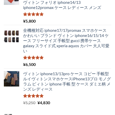
ヴィトン フォリオ iphone14/13
は
格
iphone12promax ケース レディース メンズ
¥4,250
は
で
¥2,980
し
で
5段階中
¥
5,800
5.00
の評価
た。
す。
全機種対応 iphone17/17promax スマホケース
かわいい ブランド ヴィトン iphone16/15/14 ケ
ース フリーサイズ 手帳型 gucci 携帯ケース
galaxy スライド式 xperia aquos カバー 大人可愛
い
5段階中
¥
6,500
5.00
の評価
ヴィトン iphone13/13pro ケース コピー 手帳型
ルイヴィトンスマホケースiPhone13プロ モノグ
ラム ビィトン iphone 手帳 型 ケース ダミエ柄 メ
ンズ レディース
5段階中
元
現
¥
5,250
¥
4,830
5.00
の評価
の
在
価
の