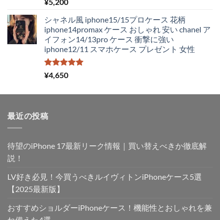
し
で
5段階中
¥
5,200
5.00
の評価
た。
す。
シャネル風 iphone15/15プロケース 花柄
iphone14promax ケース おしゃれ 安い chanel ア
イフォン14/13pro ケース 衝撃に強い
iphone12/11 スマホケース プレゼント 女性
5段階中
¥
4,650
5.00
の評価
最近の投稿
待望のiPhone 17最新リーク情報｜買い替えべきか徹底解
説！
LV好き必見！今買うべきルイヴィトンiPhoneケース5選
【2025最新版】
おすすめショルダーiPhoneケース！機能性とおしゃれを兼
ね備えた4選