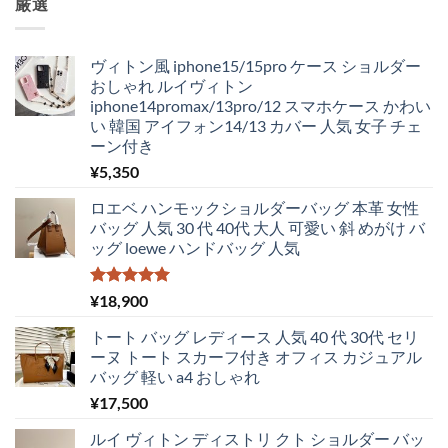
厳選
格
価
は
格
¥5,250
は
ヴィトン風 iphone15/15pro ケース ショルダー
で
¥4,830
おしゃれ ルイヴィトン
し
で
iphone14promax/13pro/12 スマホケース かわい
た。
す。
い 韓国 アイフォン14/13 カバー 人気 女子 チェ
ーン付き
¥
5,350
ロエベ ハンモックショルダーバッグ 本革 女性
バッグ 人気 30 代 40代 大人 可愛い 斜 めがけ バ
ッグ loewe ハンドバッグ 人気
5段階中
¥
18,900
5.00
の評価
トート バッグ レディース 人気 40 代 30代 セリ
ーヌ トート スカーフ付き オフィス カジュアル
バッグ 軽い a4 おしゃれ
¥
17,500
ルイ ヴィトン ディストリ クト ショルダー バッ