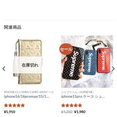
関連商品
セール
在庫切れ
IPHONE11/11PRO/11PRO MAXケース
シュプリーム（SUPREME）
iphone16/16promax/15/15pro ケース 手帳型 シャネル パロディiphone14/14pro ケース レザー スーパーコピースマホケース iphone13 iphone12pro ケース レディース タッセル付き
iphone11pro ケース シュプリーム ルイヴィトン iPhone11 ケース メンズ ガラス lv supreme iphone xr ケース ペアルック
5段階中
5
の
5段階中
元
5
の
現
¥
5,950
¥
4,250
¥
1,980
の
在
評価
評価