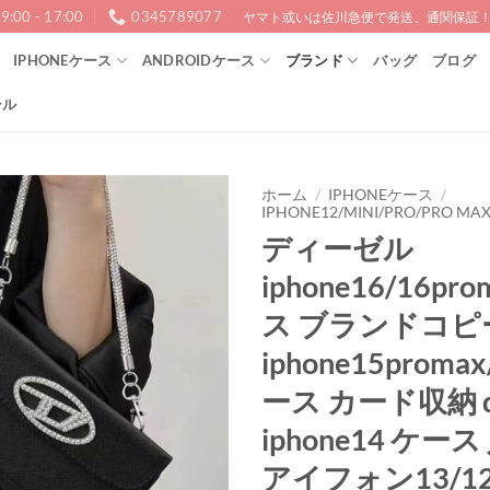
9:00 - 17:00
0345789077
ヤマト或いは佐川急便で発送、通関保証！1
IPHONEケース
ANDROIDケース
ブランド
バッグ
ブログ
ール
ホーム
/
IPHONEケース
/
IPHONE12/MINI/PRO/PRO MA
ディーゼル
iphone16/16pr
ス ブランドコピ
iphone15promax
ース カード収納 di
iphone14 ケー
アイフォン13/1