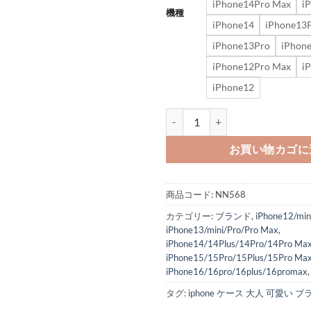
iPhone14Pro Max
i
機種
iPhone14
iPhone13
iPhone13Pro
iPhon
iPhone12Pro Max
i
iPhone12
ディーゼル iphone16/16proma
お買い物カゴに
商品コード:
NN568
カテゴリー:
ブランド
,
iPhone12/min
iPhone13/mini/Pro/Pro Max
,
iPhone14/14Plus/14Pro/14Pro Ma
iPhone15/15Pro/15Plus/15Pro Ma
iPhone16/16pro/16plus/16promax
タグ:
iphone ケース 大人 可愛い 