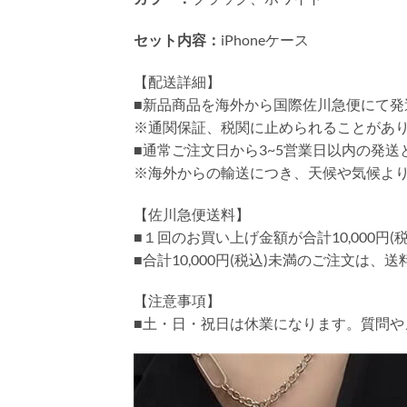
セット内容：
iPhoneケース
【配送詳細】
■新品商品を海外から国際佐川急便にて発
※通関保証、税関に止められることがあ
■通常ご注文日から3~5営業日以内の発
※海外からの輸送につき、天候や気候よ
【佐川急便送料】
■１回のお買い上げ金額が合計10,000
■合計10,000円(税込)未満のご注文は、
【注意事項】
■土・日・祝日は休業になります。質問