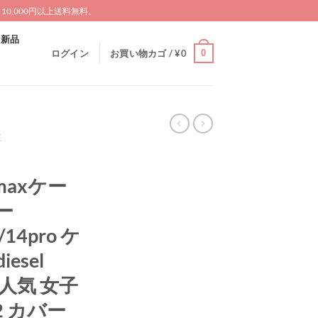
0,000円以上送料無料。
新品
0
ログイン
お買い物カゴ /
¥
0
X
omaxケー
ー
/14pro ケ
esel
ス 人気 女子
2 カバー