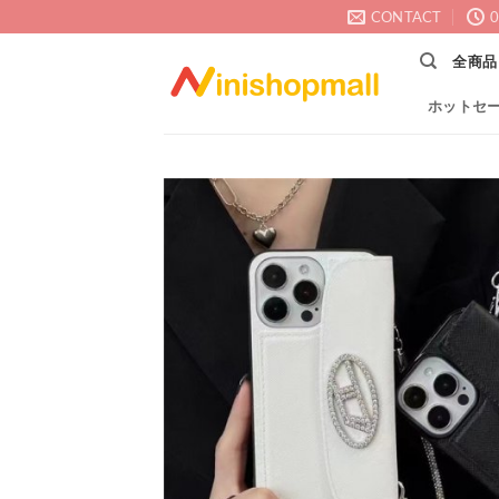
Skip
CONTACT
0
to
全商品
content
ホットセ