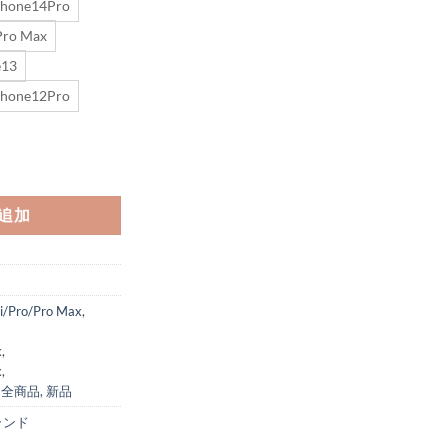
Phone14Pro
Pro Max
e13
Phone12Pro
xケース ブランドコピー iphone15promax/14pro ケース カード収納 die
追加
i/Pro/Pro Max
,
x
,
x
,
,
全商品
,
新品
ブランド