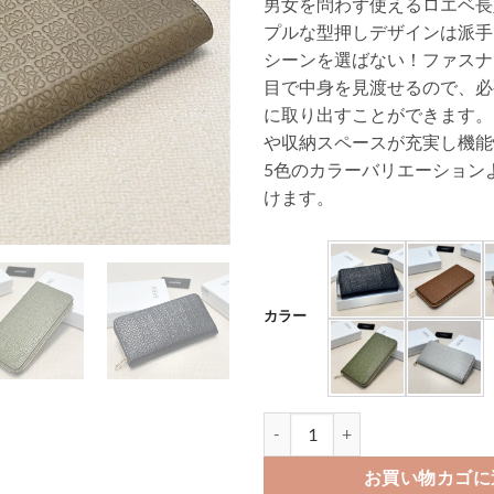
男女を問わず使えるロエベ長
プルな型押しデザインは派手
シーンを選ばない！ファスナ
目で中身を見渡せるので、必
に取り出すことができます。
や収納スペースが充実し機能
5色のカラーバリエーション
けます。
カラー
ロエベ 長 財布 レディース メンズ
お買い物カゴに