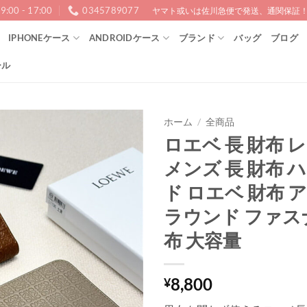
9:00 - 17:00
0345789077
ヤマト或いは佐川急便で発送、通関保証！1
IPHONEケース
ANDROIDケース
ブランド
バッグ
ブログ
ール
ホーム
/
全商品
ロエベ 長 財布 
メンズ 長 財布 
ド ロエベ 財布 
ラウンド ファスナ
布 大容量
8,800
¥