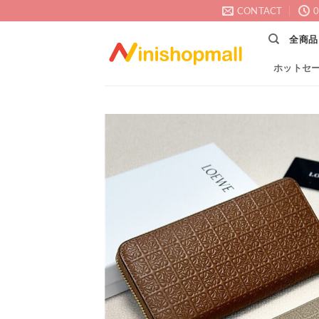
Skip
CONTACT
0
to
全商品
content
ホットセ