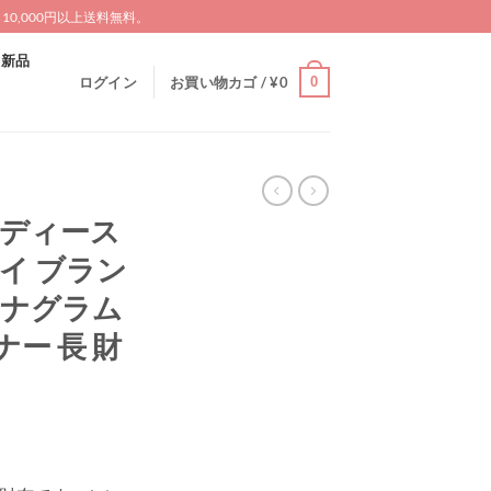
0,000円以上送料無料。
新品
0
ログイン
お買い物カゴ /
¥
0
レディース
ハイ ブラン
アナグラム
ー 長 財