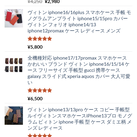
5段階中
元
現
¥
4,250
¥
2,980
5.00
の評価
の
在
ヴィトン iphone16/16plus スマホケース 手帳 モ
価
の
ノグラムアンプライト iphone15/15pro カバー
格
価
ヴィトン フォリオ iphone14/13
は
格
iphone12promax ケース レディース メンズ
¥4,250
は
で
¥2,980
し
で
5段階中
¥
5,800
5.00
の評価
た。
す。
全機種対応 iphone17/17promax スマホケース
かわいい ブランド ヴィトン iphone16/15/14 ケ
ース フリーサイズ 手帳型 gucci 携帯ケース
galaxy スライド式 xperia aquos カバー 大人可愛
い
5段階中
¥
6,500
5.00
の評価
ヴィトン iphone13/13pro ケース コピー 手帳型
ルイヴィトンスマホケースiPhone13プロ モノグ
ラム ビィトン iphone 手帳 型 ケース ダミエ柄 メ
ンズ レディース