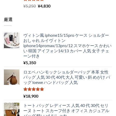
5段階中
元
現
¥
5,250
¥
4,830
5.00
の評価
の
在
価
の
厳選
格
価
は
格
¥5,250
は
ヴィトン風 iphone15/15pro ケース ショルダー
で
¥4,830
おしゃれ ルイヴィトン
し
で
iphone14promax/13pro/12 スマホケース かわい
た。
す。
い 韓国 アイフォン14/13 カバー 人気 女子 チェ
ーン付き
¥
5,350
ロエベ ハンモックショルダーバッグ 本革 女性
バッグ 人気 30 代 40代 大人 可愛い 斜 めがけ バ
ッグ loewe ハンドバッグ 人気
5段階中
¥
18,900
5.00
の評価
トート バッグ レディース 人気 40 代 30代 セリ
ーヌ トート スカーフ付き オフィス カジュアル
バッグ 軽い a4 おしゃれ