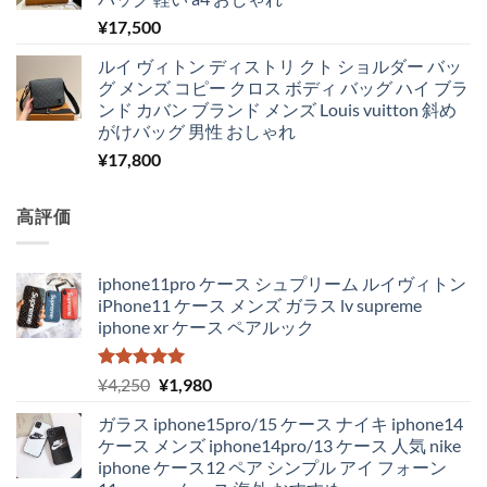
¥
17,500
ルイ ヴィトン ディストリ クト ショルダー バッ
グ メンズ コピー クロス ボディ バッグ ハイ ブラ
ンド カバン ブランド メンズ Louis vuitton 斜め
がけバッグ 男性 おしゃれ
¥
17,800
高評価
iphone11pro ケース シュプリーム ルイヴィトン
iPhone11 ケース メンズ ガラス lv supreme
iphone xr ケース ペアルック
5段階中
元
現
¥
4,250
¥
1,980
5.00
の評価
の
在
ガラス iphone15pro/15 ケース ナイキ iphone14
価
の
ケース メンズ iphone14pro/13 ケース 人気 nike
格
価
iphone ケース12 ペア シンプル アイ フォーン
は
格