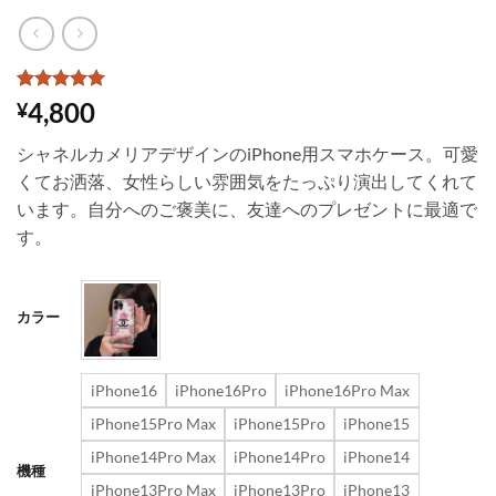
2
件の利用者
4,800
¥
評価に基づ
く5段階評
シャネルカメリアデザインのiPhone用スマホケース。可愛
価のうち、
5
点
くてお洒落、女性らしい雰囲気をたっぷり演出してくれて
います。自分へのご褒美に、友達へのプレゼントに最適で
す。
カラー
iPhone16
iPhone16Pro
iPhone16Pro Max
iPhone15Pro Max
iPhone15Pro
iPhone15
iPhone14Pro Max
iPhone14Pro
iPhone14
機種
iPhone13Pro Max
iPhone13Pro
iPhone13