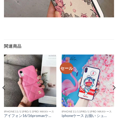
関連商品
セール
IPHONE11/11PRO/11PRO MAXケース
IPHONE11/11PRO/11PRO MAXケース
アイフォン16/16promaxケース シャネル マトラッセ iphone15/15pro ケース 背面収納 iphone14promax ケース chanel アイフォン14/13ケース ラムスキン ココマーク ブランドパロディ iphone12promax ケース かわいい
iphoneケース お揃い シュプリーム iPhone11 pro max ケース ドラえもん かわいい supreme iphonexs max xrケース キラキラ 通販 アイフォン8 8プラスケース ハード