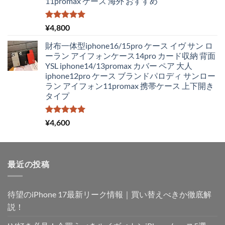
11promax ケース 海外 おすすめ
¥4,250
は
で
¥1,980
し
で
5段階中
¥
4,800
5.00
の評価
た。
す。
財布一体型iphone16/15pro ケース イヴ サン ロ
ーラン アイフォンケース14pro カード収納 背面
YSL iphone14/13promax カバー ペア 大人
iphone12pro ケース ブランドパロディ サンロー
ラン アイフォン11promax 携帯ケース 上下開き
タイプ
5段階中
¥
4,600
5.00
の評価
最近の投稿
待望のiPhone 17最新リーク情報｜買い替えべきか徹底解
説！