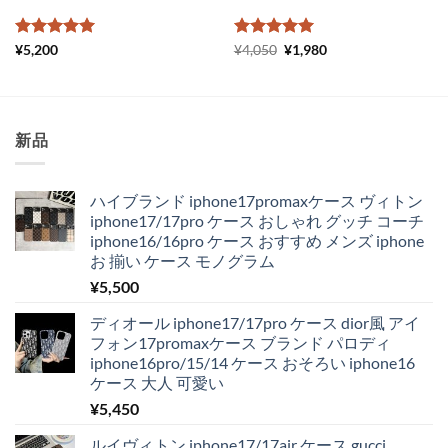
5段階中
5
の
5段階中
元
5
の
現
¥
5,200
¥
4,050
¥
1,980
の
在
評価
評価
価
の
格
価
は
格
¥4,050
は
で
¥1,980
新品
し
で
た。
す。
ハイブランド iphone17promaxケース ヴィトン
iphone17/17pro ケース おしゃれ グッチ コーチ
iphone16/16pro ケース おすすめ メンズ iphone
お 揃い ケース モノグラム
¥
5,500
ディオール iphone17/17pro ケース dior風 アイ
フォン17promaxケース ブランド パロディ
iphone16pro/15/14 ケース おそろい iphone16
ケース 大人 可愛い
¥
5,450
ルイヴィトン iphone17/17air ケース gucci