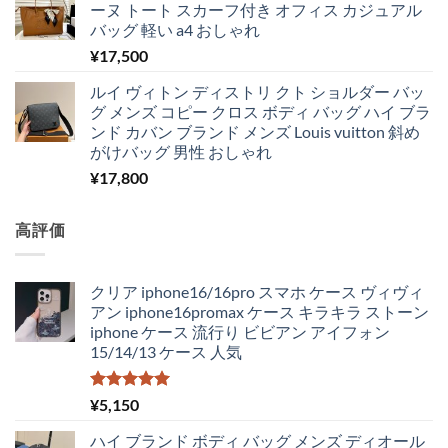
ーヌ トート スカーフ付き オフィス カジュアル
バッグ 軽い a4 おしゃれ
¥
17,500
ルイ ヴィトン ディストリ クト ショルダー バッ
グ メンズ コピー クロス ボディ バッグ ハイ ブラ
ンド カバン ブランド メンズ Louis vuitton 斜め
がけバッグ 男性 おしゃれ
¥
17,800
高評価
クリア iphone16/16pro スマホ ケース ヴィヴィ
アン iphone16promax ケース キラキラ ストーン
iphone ケース 流行り ビビアン アイフォン
15/14/13 ケース 人気
5段階中
¥
5,150
5.00
の評価
ハイ ブランド ボディ バッグ メンズ ディオール