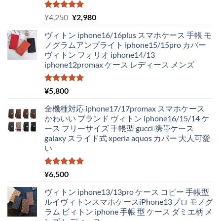
5段階中
元
現
¥
4,250
¥
2,980
5.00
の評価
の
在
ヴィトン iphone16/16plus スマホケース 手帳 モ
価
の
ノグラムアンプライト iphone15/15pro カバー
格
価
ヴィトン フォリオ iphone14/13
は
格
iphone12promax ケース レディース メンズ
¥4,250
は
で
¥2,980
し
で
5段階中
¥
5,800
5.00
の評価
た。
す。
全機種対応 iphone17/17promax スマホケース
かわいい ブランド ヴィトン iphone16/15/14 ケ
ース フリーサイズ 手帳型 gucci 携帯ケース
galaxy スライド式 xperia aquos カバー 大人可愛
い
5段階中
¥
6,500
5.00
の評価
ヴィトン iphone13/13pro ケース コピー 手帳型
ルイヴィトンスマホケースiPhone13プロ モノグ
ラム ビィトン iphone 手帳 型 ケース ダミエ柄 メ