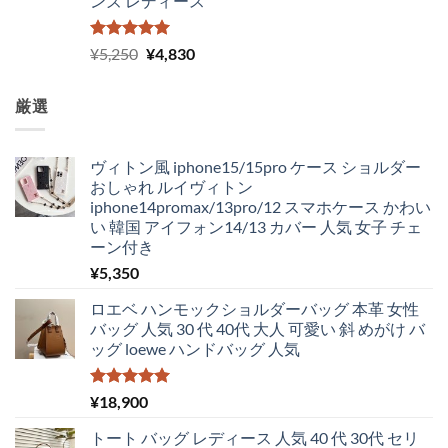
ンズ レディース
5段階中
元
現
¥
5,250
¥
4,830
5.00
の評価
の
在
価
の
厳選
格
価
は
格
¥5,250
は
ヴィトン風 iphone15/15pro ケース ショルダー
で
¥4,830
おしゃれ ルイヴィトン
し
で
iphone14promax/13pro/12 スマホケース かわい
た。
す。
い 韓国 アイフォン14/13 カバー 人気 女子 チェ
ーン付き
¥
5,350
ロエベ ハンモックショルダーバッグ 本革 女性
バッグ 人気 30 代 40代 大人 可愛い 斜 めがけ バ
ッグ loewe ハンドバッグ 人気
5段階中
¥
18,900
5.00
の評価
トート バッグ レディース 人気 40 代 30代 セリ