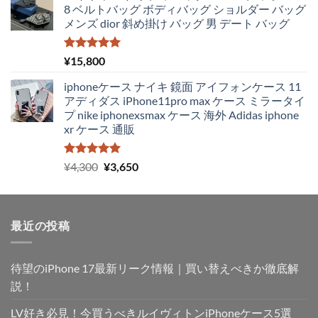
8 ベルトバッグ ボディバッグ ショルダー バッグ
メンズ dior 斜め掛け バッグ 男 デート バッグ
5段階中
¥
15,800
5.00
の評価
iphoneケース ナイキ 鏡面 アイフォンケース 11
アディダス iPhone11pro max ケース ミラータイ
プ nike iphonexsmax ケース 海外 Adidas iphone
xr ケース 通販
5段階中
元
現
¥
4,300
¥
3,650
5.00
の評価
の
在
価
の
格
価
最近の投稿
は
格
¥4,300
は
で
¥3,650
待望のiPhone 17最新リーク情報｜買い替えべきか徹底解
し
で
た。
す。
説！
LV好き必見！今買うべきルイヴィトンiPhoneケース5選