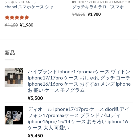
シャネル（CHANEL）
IPHONE11/11PRO/11PRO MAXケース
chanel スマホケース シャネルiPhoneケースピンク シャネルパロディ iPhonexs maxスマホカバー ガラス chanel アイホンxr iPhone8 8plusケース 女子 レディース
グッチキラキラロゴスマホケース iPhone11 pro max メンズ ペアルック gucci スマホケース iphone xs max xr ハードケース ガラス 人気 iPhone8 8プラスカバー おしゃれ
元
現
¥
4,350
¥
1,980
の
在
価
の
5段階中
元
5
の
現
¥
4,150
¥
1,980
格
価
の
在
評価
は
格
価
の
¥4,350
は
格
価
で
¥1,980
は
格
し
で
¥4,150
は
た。
す。
で
¥1,980
新品
し
で
た。
す。
ハイブランド iphone17promaxケース ヴィトン
iphone17/17pro ケース おしゃれ グッチ コーチ
iphone16/16pro ケース おすすめ メンズ iphone
お 揃い ケース モノグラム
¥
5,500
ディオール iphone17/17pro ケース dior風 アイ
フォン17promaxケース ブランド パロディ
iphone16pro/15/14 ケース おそろい iphone16
ケース 大人 可愛い
¥
5,450