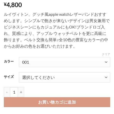
1
件の利用者
4,800
¥
評価に基づ
く5段階評
ルイヴィトン、グッチ風apple watchレザーバンドおすす
価のうち、
5
点
めします。シンプルで飽きが来ないデザインは男女兼用で
ビジネスシーンにもカジュアルにもOK!ブランドロゴ入
れ、質感により、アップル ウォッチベルトを更に高級に
飾ります。ベルト交換も簡単♪全10色の豊富なカラーの中
からお好みの色をお選びいただけます。
クリア
カラー
サイズ
5000円 プレゼント男性 アップル ウォッチ バンド ヴィトン apple
お買い物カゴに追加