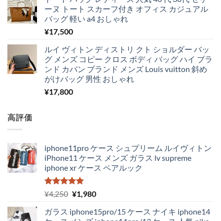
ーヌ トート スカーフ付き オフィス カジュアル
バッグ 軽い a4 おしゃれ
¥
17,500
ルイ ヴィトン ディストリ クト ショルダー バッ
グ メンズ コピー クロス ボディ バッグ ハイ ブラ
ンド カバン ブランド メンズ Louis vuitton 斜め
がけバッグ 男性 おしゃれ
¥
17,800
高評価
iphone11pro ケース シュプリーム ルイヴィトン
iPhone11 ケース メンズ ガラス lv supreme
iphone xr ケース ペアルック
5段階中
元
現
¥
4,250
¥
1,980
5.00
の評価
の
在
ガラス iphone15pro/15 ケース ナイキ iphone14
価
の