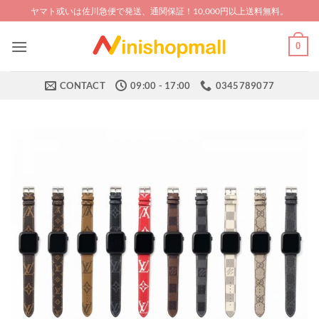
Skip
ヤマト或いは佐川急便で発送、通関保証！10,000円以上送料無料。
to
content
0
CONTACT
09:00 - 17:00
0345789077