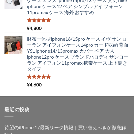
ケース メンズ iphone14pro/13 ケース 人気 nike
格
価
iphone ケース12 ペア シンプル アイ フォーン
は
格
11promax ケース 海外 おすすめ
¥4,250
は
で
¥1,980
し
で
5段階中
¥
4,800
5.00
の評価
た。
す。
財布一体型iphone16/15pro ケース イヴ サン ロ
ーラン アイフォンケース14pro カード収納 背面
YSL iphone14/13promax カバー ペア 大人
iphone12pro ケース ブランドパロディ サンロー
ラン アイフォン11promax 携帯ケース 上下開き
タイプ
5段階中
¥
4,600
5.00
の評価
最近の投稿
待望のiPhone 17最新リーク情報｜買い替えべきか徹底解