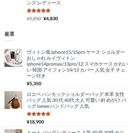
ンズ レディース
5段階中
元
現
¥
5,250
¥
4,830
5.00
の評価
の
在
価
の
厳選
格
価
は
格
¥5,250
は
ヴィトン風 iphone15/15pro ケース ショルダー
で
¥4,830
おしゃれ ルイヴィトン
し
で
iphone14promax/13pro/12 スマホケース かわい
た。
す。
い 韓国 アイフォン14/13 カバー 人気 女子 チェ
ーン付き
¥
5,350
ロエベ ハンモックショルダーバッグ 本革 女性
バッグ 人気 30 代 40代 大人 可愛い 斜 めがけ バ
ッグ loewe ハンドバッグ 人気
5段階中
¥
18,900
5.00
の評価
トート バッグ レディース 人気 40 代 30代 セリ