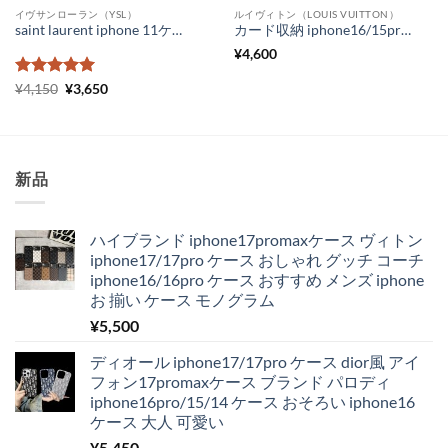
イヴサンローラン（YSL）
ルイヴィトン（LOUIS VUITTON）
saint laurent iphone 11ケース 鏡面 メンズ ルイヴィトン アイフォンケース11pro ペア LV iPhone11promax xs xr ケース ハイブランド ロゴ 激安 通販
カード収納 iphone16/15pro maxケース ヴィトン 風 iphone14pro/14 カバー ハイ ブランド スーパー コピー iphone13/12promax カバー gucci パロディ iphone12/11 携帯ケース メンズ 人気 スマホケース お揃い 機種違う
¥
4,600
5段階中
元
5
の
現
¥
4,150
¥
3,650
の
在
評価
価
の
格
価
は
格
¥4,150
は
で
¥3,650
新品
し
で
た。
す。
ハイブランド iphone17promaxケース ヴィトン
iphone17/17pro ケース おしゃれ グッチ コーチ
iphone16/16pro ケース おすすめ メンズ iphone
お 揃い ケース モノグラム
¥
5,500
ディオール iphone17/17pro ケース dior風 アイ
フォン17promaxケース ブランド パロディ
iphone16pro/15/14 ケース おそろい iphone16
ケース 大人 可愛い
¥
5,450