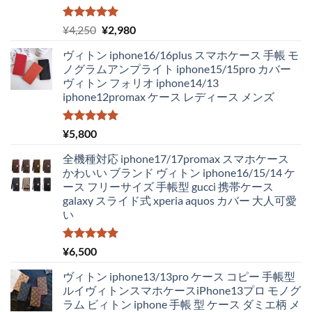
5段階中
元
現
¥
4,250
¥
2,980
5.00
の評価
の
在
ヴィトン iphone16/16plus スマホケース 手帳 モ
価
の
ノグラムアンプライト iphone15/15pro カバー
格
価
ヴィトン フォリオ iphone14/13
は
格
iphone12promax ケース レディース メンズ
¥4,250
は
で
¥2,980
し
で
5段階中
¥
5,800
5.00
の評価
た。
す。
全機種対応 iphone17/17promax スマホケース
かわいい ブランド ヴィトン iphone16/15/14 ケ
ース フリーサイズ 手帳型 gucci 携帯ケース
galaxy スライド式 xperia aquos カバー 大人可愛
い
5段階中
¥
6,500
5.00
の評価
ヴィトン iphone13/13pro ケース コピー 手帳型
ルイヴィトンスマホケースiPhone13プロ モノグ
ラム ビィトン iphone 手帳 型 ケース ダミエ柄 メ