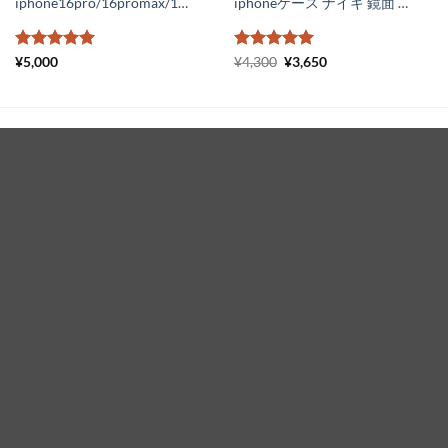
iphone16pro/16promax/15/15pro ケース YSLロゴ アイフォン14/14pro/14promaxケース おしゃれ サンローラン iphone13promaxケース レザー iphone12 スマホケース かわいい
iphoneケース ナイキ 鏡面 アイフォンケース 11 アディダス iPhone11pro max ケース ミラータイプ nike iphonexsmax ケース 海外 Adidas iphone xr ケース 通販
5段階中
5
の
5段階中
元
5
の
現
¥
5,000
¥
4,300
¥
3,650
の
在
評価
評価
価
の
格
価
は
格
¥4,300
は
で
¥3,650
新品
し
で
た。
す。
ハイブランド iphone17promaxケース ヴィトン
iphone17/17pro ケース おしゃれ グッチ コーチ
iphone16/16pro ケース おすすめ メンズ iphone
お 揃い ケース モノグラム
¥
5,500
ディオール iphone17/17pro ケース dior風 アイ
フォン17promaxケース ブランド パロディ
iphone16pro/15/14 ケース おそろい iphone16
ケース 大人 可愛い
¥
5,450