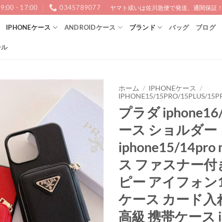
9:00 - 17:00
0345789077
ヤマト或いは佐川急便で発送、通関保証！1
IPHONEケース
ANDROIDケース
ブランド
バッグ
ブログ
ール
ホーム
/
IPHONEケース
/
IPHONE15/15PRO/15PLUS/15P
プラダ iphone16
ース ショルダー
iphone15/14pro
ス ファスナー付き 
ピー アイフォン1
ケース カード入
高級 携帯ケース ip