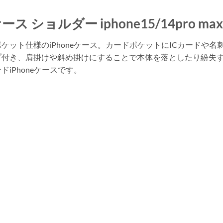
oケース ショルダー iphone15/14pro
ケット仕様のiPhoneケース。カードポケットにICカードや
プ付き、肩掛けや斜め掛けにすることで本体を落としたり紛失
iPhoneケースです。