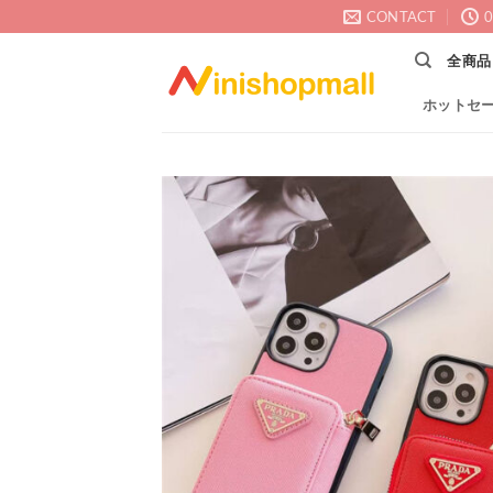
Skip
CONTACT
0
to
全商品
content
ホットセ