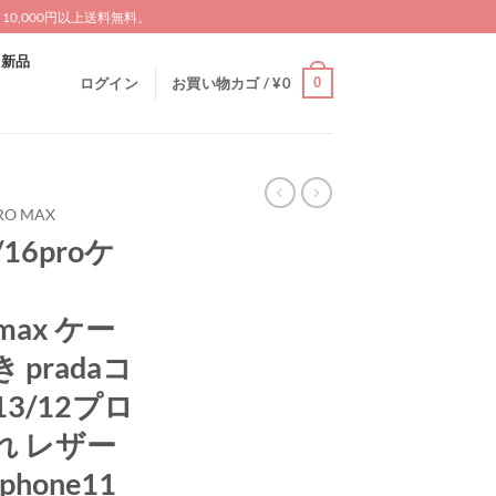
0,000円以上送料無料。
新品
0
ログイン
お買い物カゴ /
¥
0
RO MAX
/16proケ
 max ケー
pradaコ
3/12プロ
れ レザー
hone11