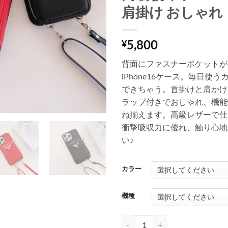
肩掛け おしゃれ
5,800
¥
背面にファスナーポケットが
iPhone16ケース。毎日使
できちゃう。首掛けと肩かけ
ラップ付きでおしゃれ、機能
ね揃えます。高級レザーで仕
衝撃吸収力に優れ、触り心地
い♪
カラー
機種
プラダ iphone16/16proケース