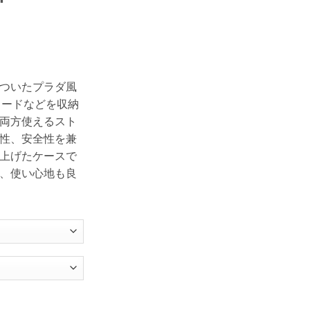
ついたプラダ風
うカードなどを収納
両方使えるスト
性、安全性を兼
上げたケースで
、使い心地も良
 ショルダー iphone15/14pro max ケース ファスナー付き pradaコピ