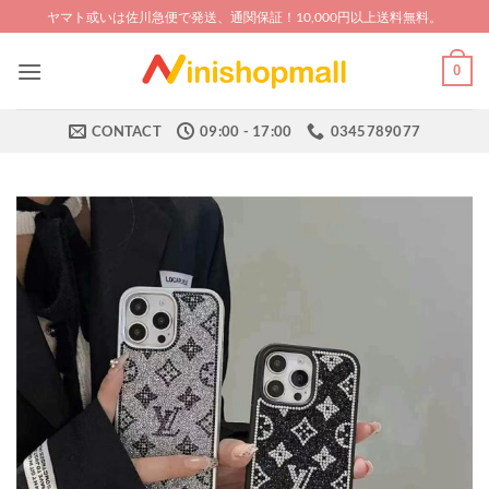
Skip
ヤマト或いは佐川急便で発送、通関保証！10,000円以上送料無料。
to
content
0
CONTACT
09:00 - 17:00
0345789077