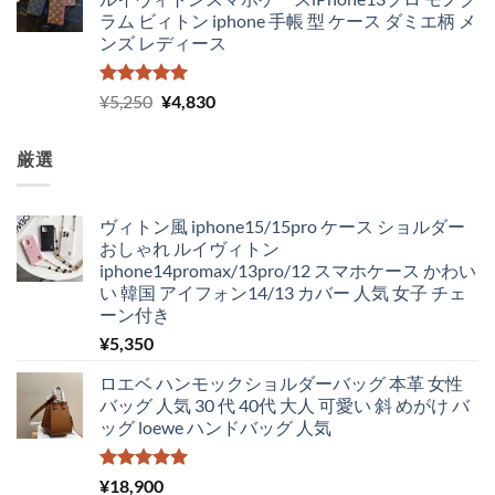
ラム ビィトン iphone 手帳 型 ケース ダミエ柄 メ
ンズ レディース
5段階中
元
現
¥
5,250
¥
4,830
5.00
の評価
の
在
価
の
厳選
格
価
は
格
¥5,250
は
ヴィトン風 iphone15/15pro ケース ショルダー
で
¥4,830
おしゃれ ルイヴィトン
し
で
iphone14promax/13pro/12 スマホケース かわい
た。
す。
い 韓国 アイフォン14/13 カバー 人気 女子 チェ
ーン付き
¥
5,350
ロエベ ハンモックショルダーバッグ 本革 女性
バッグ 人気 30 代 40代 大人 可愛い 斜 めがけ バ
ッグ loewe ハンドバッグ 人気
5段階中
¥
18,900