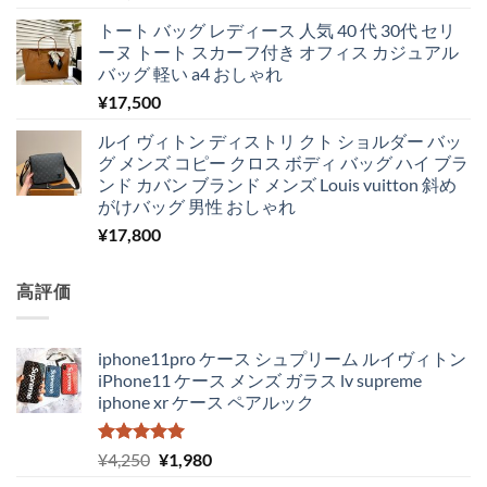
5.00
の評価
トート バッグ レディース 人気 40 代 30代 セリ
ーヌ トート スカーフ付き オフィス カジュアル
バッグ 軽い a4 おしゃれ
¥
17,500
ルイ ヴィトン ディストリ クト ショルダー バッ
グ メンズ コピー クロス ボディ バッグ ハイ ブラ
ンド カバン ブランド メンズ Louis vuitton 斜め
がけバッグ 男性 おしゃれ
¥
17,800
高評価
iphone11pro ケース シュプリーム ルイヴィトン
iPhone11 ケース メンズ ガラス lv supreme
iphone xr ケース ペアルック
5段階中
元
現
¥
4,250
¥
1,980
5.00
の評価
の
在