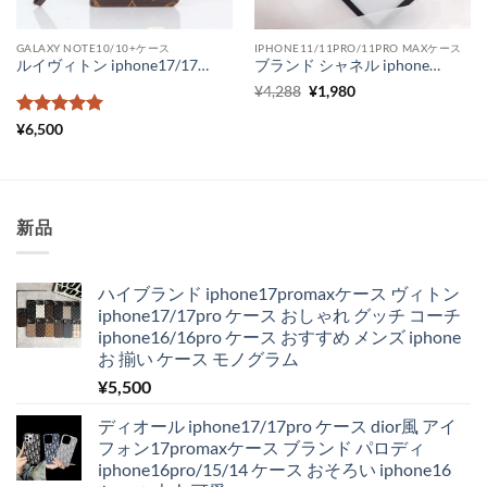
GALAXY NOTE10/10+ケース
IPHONE11/11PRO/11PRO MAXケース
ルイヴィトン iphone17/17pro/16/15/15pro ケース 手帳型 グッチ android スライド式スマホケース ヴィトンスマホケースギャラクシー アイフォン コピー 全機種対応 激安
ブランド シャネル iphoneケース 透明 頑丈 Supreme クリア iPhone11 pro max スマホカバー おしゃれ iPhonexr ガラスケース おすすめ
元
現
¥
4,288
¥
1,980
の
在
価
の
5段階中
5
の
¥
6,500
格
価
評価
は
格
¥4,288
は
で
¥1,980
し
で
た。
す。
新品
ハイブランド iphone17promaxケース ヴィトン
iphone17/17pro ケース おしゃれ グッチ コーチ
iphone16/16pro ケース おすすめ メンズ iphone
お 揃い ケース モノグラム
¥
5,500
ディオール iphone17/17pro ケース dior風 アイ
フォン17promaxケース ブランド パロディ
iphone16pro/15/14 ケース おそろい iphone16