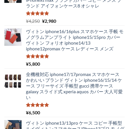
ランド アイフォンケース8 オシャレ
5段階中
元
現
¥
4,250
¥
2,980
5.00
の評価
の
在
ヴィトン iphone16/16plus スマホケース 手帳 モ
価
の
ノグラムアンプライト iphone15/15pro カバー
格
価
ヴィトン フォリオ iphone14/13
は
格
iphone12promax ケース レディース メンズ
¥4,250
は
で
¥2,980
し
で
5段階中
¥
5,800
5.00
の評価
た。
す。
全機種対応 iphone17/17promax スマホケース
かわいい ブランド ヴィトン iphone16/15/14 ケ
ース フリーサイズ 手帳型 gucci 携帯ケース
galaxy スライド式 xperia aquos カバー 大人可愛
い
5段階中
¥
6,500
5.00
の評価
ヴィトン iphone13/13pro ケース コピー 手帳型
ルイヴィトンスマホケースiPhone13プロ モノグ