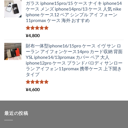
ガラス iphone15pro/15 ケース ナイキ iphone14
価
の
ケース メンズ iphone14pro/13 ケース 人気 nike
格
価
iphone ケース12 ペア シンプル アイ フォーン
は
格
11promax ケース 海外 おすすめ
¥4,250
は
で
¥1,980
し
で
5段階中
¥
4,800
5.00
の評価
た。
す。
財布一体型iphone16/15pro ケース イヴ サン ロ
ーラン アイフォンケース14pro カード収納 背面
YSL iphone14/13promax カバー ペア 大人
iphone12pro ケース ブランドパロディ サンロー
ラン アイフォン11promax 携帯ケース 上下開き
タイプ
5段階中
¥
4,600
5.00
の評価
最近の投稿