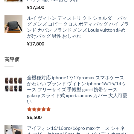
¥
17,500
ルイ ヴィトン ディストリ クト ショルダー バッ
グ メンズ コピー クロス ボディ バッグ ハイ ブラ
ンド カバン ブランド メンズ Louis vuitton 斜め
がけバッグ 男性 おしゃれ
¥
17,800
高評価
全機種対応 iphone17/17promax スマホケース
かわいい ブランド ヴィトン iphone16/15/14 ケ
ース フリーサイズ 手帳型 gucci 携帯ケース
galaxy スライド式 xperia aquos カバー 大人可愛
い
5段階中
¥
6,500
5.00
の評価
アイフォン16/16pro/16pro max ケース シャネ
ル コピー iphone15pro ケース パロディ chanelロ