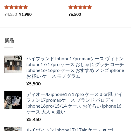
5段階中
元
5
の
現
5段階中
5
の
¥
4,350
¥
1,980
¥
6,500
の
在
評価
評価
価
の
格
価
は
格
¥4,350
は
で
¥1,980
新品
し
で
た。
す。
ハイブランド iphone17promaxケース ヴィトン
iphone17/17pro ケース おしゃれ グッチ コーチ
iphone16/16pro ケース おすすめ メンズ iphone
お 揃い ケース モノグラム
¥
5,500
ディオール iphone17/17pro ケース dior風 アイ
フォン17promaxケース ブランド パロディ
iphone16pro/15/14 ケース おそろい iphone16
ケース 大人 可愛い
¥
5,450
ルイヴィトン iphone17/17air ケース gucci