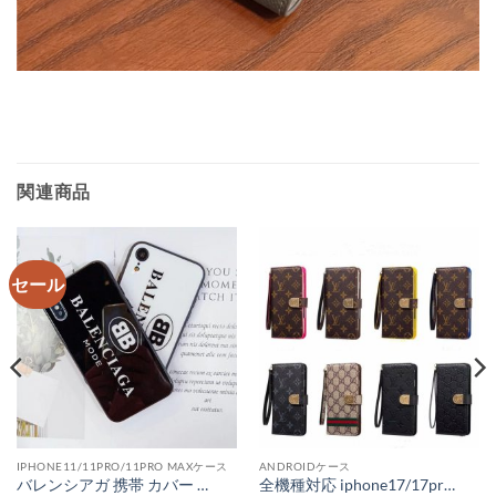
関連商品
セール
IPHONE11/11PRO/11PRO MAXケース
ANDROIDケース
バレンシアガ 携帯 カバー コピー ペアルック iphone12ケース 新作 balenciaga iphone xr アイフォンケース11 ケース 海外セレブ 背面ガラス
全機種対応 iphone17/17promax スマホケース かわいい ブランド ヴィトン iphone16/15/14 ケース フリーサイズ 手帳型 gucci 携帯ケース galaxy スライド式 xperia aquos カバー 大人可愛い