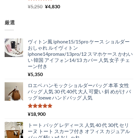
5段階中
元
現
¥
5,250
¥
4,830
5.00
の評価
の
在
価
の
厳選
格
価
は
格
¥5,250
は
ヴィトン風 iphone15/15pro ケース ショルダー
で
¥4,830
おしゃれ ルイヴィトン
し
で
iphone14promax/13pro/12 スマホケース かわい
た。
す。
い 韓国 アイフォン14/13 カバー 人気 女子 チェ
ーン付き
¥
5,350
ロエベ ハンモックショルダーバッグ 本革 女性
バッグ 人気 30 代 40代 大人 可愛い 斜 めがけ バ
ッグ loewe ハンドバッグ 人気
5段階中
¥
18,900
5.00
の評価
トート バッグ レディース 人気 40 代 30代 セリ
ーヌ トート スカーフ付き オフィス カジュアル
バッグ 軽い a4 おしゃれ