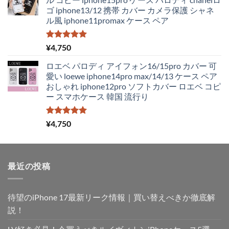
ゴ iphone13/12 携帯 カバー カメラ保護 シャネ
ル風 iphone11promax ケース ペア
5段階中
¥
4,750
5.00
の評価
ロエベ パロディ アイフォン16/15pro カバー 可
愛い loewe iphone14pro max/14/13 ケース ペア
おしゃれ iphone12pro ソフトカバー ロエベ コピ
ー スマホケース 韓国 流行り
5段階中
¥
4,750
5.00
の評価
最近の投稿
待望のiPhone 17最新リーク情報｜買い替えべきか徹底解
説！