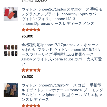
元
現
¥
4,250
¥
2,980
5.00
の評価
の
在
ヴィトン iphone16/16plus スマホケース 手帳 モ
価
の
ノグラムアンプライト iphone15/15pro カバー
格
価
ヴィトン フォリオ iphone14/13
は
格
iphone12promax ケース レディース メンズ
¥4,250
は
で
¥2,980
し
で
5段階中
¥
5,800
5.00
の評価
た。
す。
全機種対応 iphone17/17promax スマホケース
かわいい ブランド ヴィトン iphone16/15/14 ケ
ース フリーサイズ 手帳型 gucci 携帯ケース
galaxy スライド式 xperia aquos カバー 大人可愛
い
5段階中
¥
6,500
5.00
の評価
ヴィトン iphone13/13pro ケース コピー 手帳型
ルイヴィトンスマホケースiPhone13プロ モノグ
ラム ビィトン iphone 手帳 型 ケース ダミエ柄 メ
ンズ レディース