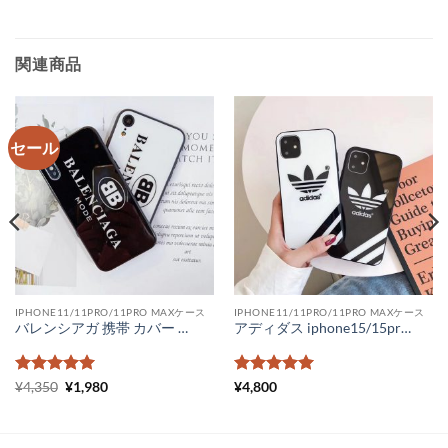
関連商品
セール
IPHONE11/11PRO/11PRO MAXケース
IPHONE11/11PRO/11PRO MAXケース
バレンシアガ 携帯 カバー コピー ペアルック iphone12ケース 新作 balenciaga iphone xr アイフォンケース11 ケース 海外セレブ 背面ガラス
アディダス iphone15/15proケース 人気 adidas iPhone14 スマホケース カップル ネックストラップ iPhone14pro ケース おしゃれギフト スポーツブランド iphone13promax/12pro カバー 対衝撃
5段階中
元
5
の
現
5段階中
5
の
¥
4,350
¥
1,980
¥
4,800
の
在
評価
評価
価
の
格
価
は
格