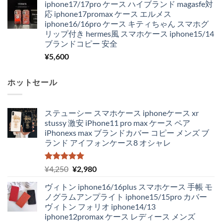
iphone17/17pro ケース ハイブランド magasfe対
応 iphone17promax ケース エルメス
iphone16/16pro ケース キティちゃん スマホグ
リップ付き hermes風 スマホケース iphone15/14
ブランドコピー 安全
¥
5,600
ホットセール
ステューシー スマホケース iphoneケース xr
stussy 激安 iPhone11 pro max ケース ペア
iPhonexs max ブランドカバー コピー メンズ ブ
ランド アイフォンケース8 オシャレ
5段階中
元
現
¥
4,250
¥
2,980
5.00
の評価
の
在
ヴィトン iphone16/16plus スマホケース 手帳 モ
価
の
ノグラムアンプライト iphone15/15pro カバー
格
価
ヴィトン フォリオ iphone14/13
は
格
iphone12promax ケース レディース メンズ
¥4,250
は