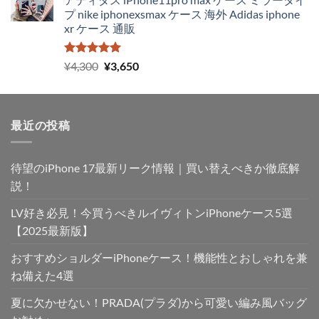
プ nike iphonexsmax ケース 海外 Adidas iphone
xr ケース 通販
5段階中
元
現
¥
4,300
¥
3,650
5.00
の評価
の
在
価
の
格
価
最近の投稿
は
格
¥4,300
は
で
¥3,650
待望のiPhone 17最新リーク情報｜買い替えべきか徹底解
し
で
た。
す。
説！
LV好き必見！今買うべきルイヴィトンiPhoneケース5選
【2025最新版】
おすすめショルダーiPhoneケース！機能性とおしゃれを兼
ね備えた4選
夏に欠かせない！PRADA(プラダ)から可愛い編み風バッグ