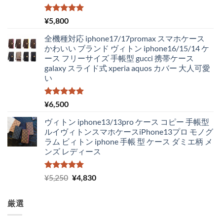
で
¥2,980
し
で
5段階中
¥
5,800
5.00
の評価
た。
す。
全機種対応 iphone17/17promax スマホケース
かわいい ブランド ヴィトン iphone16/15/14 ケ
ース フリーサイズ 手帳型 gucci 携帯ケース
galaxy スライド式 xperia aquos カバー 大人可愛
い
5段階中
¥
6,500
5.00
の評価
ヴィトン iphone13/13pro ケース コピー 手帳型
ルイヴィトンスマホケースiPhone13プロ モノグ
ラム ビィトン iphone 手帳 型 ケース ダミエ柄 メ
ンズ レディース
5段階中
元
現
¥
5,250
¥
4,830
5.00
の評価
の
在
価
の
厳選
格
価
は
格