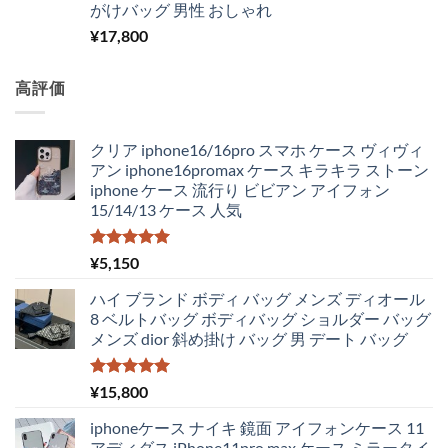
がけバッグ 男性 おしゃれ
¥
17,800
高評価
クリア iphone16/16pro スマホ ケース ヴィヴィ
アン iphone16promax ケース キラキラ ストーン
iphone ケース 流行り ビビアン アイフォン
15/14/13 ケース 人気
5段階中
¥
5,150
5.00
の評価
ハイ ブランド ボディ バッグ メンズ ディオール
8 ベルトバッグ ボディバッグ ショルダー バッグ
メンズ dior 斜め掛け バッグ 男 デート バッグ
5段階中
¥
15,800
5.00
の評価
iphoneケース ナイキ 鏡面 アイフォンケース 11
アディダス iPhone11pro max ケース ミラータイ