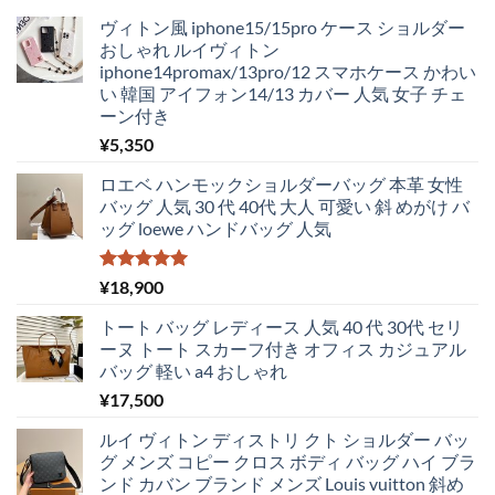
¥5,250
は
ヴィトン風 iphone15/15pro ケース ショルダー
で
¥4,830
おしゃれ ルイヴィトン
し
で
iphone14promax/13pro/12 スマホケース かわい
た。
す。
い 韓国 アイフォン14/13 カバー 人気 女子 チェ
ーン付き
¥
5,350
ロエベ ハンモックショルダーバッグ 本革 女性
バッグ 人気 30 代 40代 大人 可愛い 斜 めがけ バ
ッグ loewe ハンドバッグ 人気
5段階中
¥
18,900
5.00
の評価
トート バッグ レディース 人気 40 代 30代 セリ
ーヌ トート スカーフ付き オフィス カジュアル
バッグ 軽い a4 おしゃれ
¥
17,500
ルイ ヴィトン ディストリ クト ショルダー バッ
グ メンズ コピー クロス ボディ バッグ ハイ ブラ
ンド カバン ブランド メンズ Louis vuitton 斜め