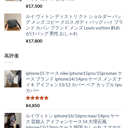
¥
17,500
ルイ ヴィトン ディストリ クト ショルダー バッ
グ メンズ コピー クロス ボディ バッグ ハイ ブラ
ンド カバン ブランド メンズ Louis vuitton 斜め
がけバッグ 男性 おしゃれ
¥
17,800
高評価
iphone15 ケース nike iphone15pro/15promax ケ
ース ブランド iphone14/14pro ケース メンズ ナ
イキ アイフォン13/12 カバー ペア カップル tpu
カバー
5段階中
¥
4,850
5.00
の評価
ルイヴィトン iphone16/16pro max/14pro ケー
ス 芸能人 アイフォンケース14 大理石風
iphone13/13pro ケース 韓国 おしゃれ スマホケ