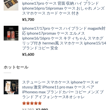
iphone17pro ケース 背面 収納 ハイ ブランド
iphone16pro/16promax ケース おしゃれ メンズ
スマホケース カード ケース 付き
¥
5,700
iphone17/17pro ケース ハイブランド magasfe対
応 iphone17promax ケース エルメス
iphone16/16pro ケース キティちゃん スマホグ
リップ付き hermes風 スマホケース iphone15/14
ブランドコピー 安全
¥
5,600
ホットセール
ステューシー スマホケース iphoneケース xr
stussy 激安 iPhone11 pro max ケース ペア
iPhonexs max ブランドカバー コピー メンズ ブ
ランド アイフォンケース8 オシャレ
5段階中
元
現
¥
4,250
¥
2,980