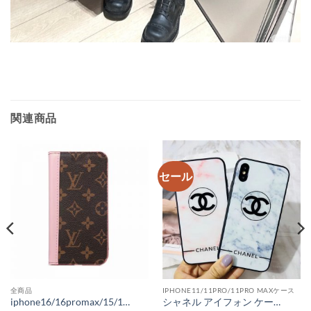
関連商品
セール
全商品
IPHONE11/11PRO/11PRO MAXケース
iphone16/16promax/15/15proケース ヴィトン 風 iphone14pro/14pro max ケース 手帳型 ブランド ルイ ヴィトン iphone13 ケース コピー iPhone13promaxケース モノグラム iphone12/11 ケース ブランド メンズ ダミエ柄 お 揃い カップル
シャネル アイフォン ケース ブランドコピー iPhonexr iPhone11 pro max ケース 大理石 ペア chanel iphone xs max ケース パロディ 通販 iPhone plus スマホカバー オシャレ