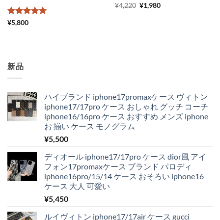
元
現
¥
4,220
¥
1,980
の
在
価
の
5段階中
5
の
¥
5,800
格
価
評価
は
格
¥4,220
は
で
¥1,980
し
で
た。
す。
新品
ハイブランド iphone17promaxケース ヴィトン
iphone17/17pro ケース おしゃれ グッチ コーチ
iphone16/16pro ケース おすすめ メンズ iphone
お 揃い ケース モノグラム
¥
5,500
ディオール iphone17/17pro ケース dior風 アイ
フォン17promaxケース ブランド パロディ
iphone16pro/15/14 ケース おそろい iphone16
ケース 大人 可愛い
¥
5,450
ルイヴィトン iphone17/17air ケース gucci