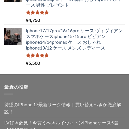
ース 男性 プレゼント
5段階中
¥
4,750
5.00
の評価
iphone17/17pro/16/16pro ケース ヴィヴィアン
スマホケースiphone15/15pro ビビアン
iphone14/14promax ケース おしゃれ
iphone13/12 ケース メンズ レディース
5段階中
¥
5,500
5.00
の評価
最近の投稿
待望のiPhone 17最新リーク情報｜買い替えべきか徹底解
説！
LV好き必見！今買うべきルイヴィトンiPhoneケース5選