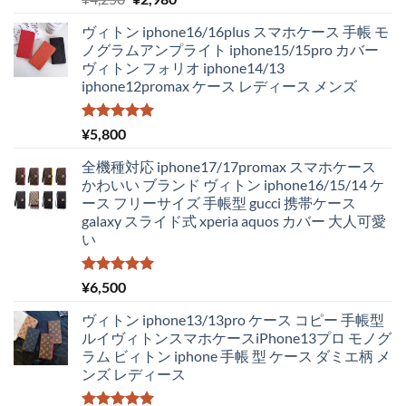
5.00
の評価
の
在
ヴィトン iphone16/16plus スマホケース 手帳 モ
価
の
ノグラムアンプライト iphone15/15pro カバー
格
価
ヴィトン フォリオ iphone14/13
は
格
iphone12promax ケース レディース メンズ
¥4,250
は
で
¥2,980
し
で
5段階中
¥
5,800
5.00
の評価
た。
す。
全機種対応 iphone17/17promax スマホケース
かわいい ブランド ヴィトン iphone16/15/14 ケ
ース フリーサイズ 手帳型 gucci 携帯ケース
galaxy スライド式 xperia aquos カバー 大人可愛
い
5段階中
¥
6,500
5.00
の評価
ヴィトン iphone13/13pro ケース コピー 手帳型
ルイヴィトンスマホケースiPhone13プロ モノグ
ラム ビィトン iphone 手帳 型 ケース ダミエ柄 メ
ンズ レディース