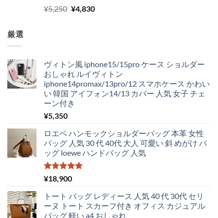
5段階中
元
現
¥
5,250
¥
4,830
5.00
の評価
の
在
価
の
厳選
格
価
は
格
¥5,250
は
ヴィトン風 iphone15/15pro ケース ショルダー
で
¥4,830
おしゃれ ルイヴィトン
し
で
iphone14promax/13pro/12 スマホケース かわい
た。
す。
い 韓国 アイフォン14/13 カバー 人気 女子 チェ
ーン付き
¥
5,350
ロエベ ハンモックショルダーバッグ 本革 女性
バッグ 人気 30 代 40代 大人 可愛い 斜 めがけ バ
ッグ loewe ハンドバッグ 人気
5段階中
¥
18,900
5.00
の評価
トート バッグ レディース 人気 40 代 30代 セリ
ーヌ トート スカーフ付き オフィス カジュアル
バッグ 軽い a4 おしゃれ