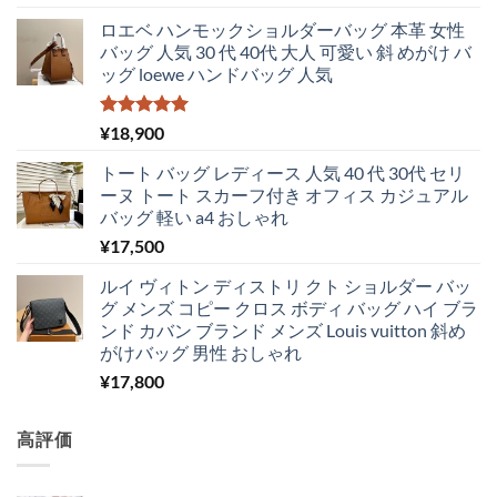
ロエベ ハンモックショルダーバッグ 本革 女性
バッグ 人気 30 代 40代 大人 可愛い 斜 めがけ バ
ッグ loewe ハンドバッグ 人気
5段階中
¥
18,900
5.00
の評価
トート バッグ レディース 人気 40 代 30代 セリ
ーヌ トート スカーフ付き オフィス カジュアル
バッグ 軽い a4 おしゃれ
¥
17,500
ルイ ヴィトン ディストリ クト ショルダー バッ
グ メンズ コピー クロス ボディ バッグ ハイ ブラ
ンド カバン ブランド メンズ Louis vuitton 斜め
がけバッグ 男性 おしゃれ
¥
17,800
高評価