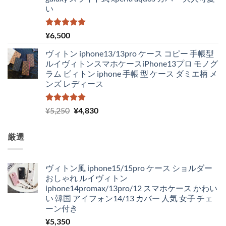
い
5段階中
¥
6,500
5.00
の評価
ヴィトン iphone13/13pro ケース コピー 手帳型
ルイヴィトンスマホケースiPhone13プロ モノグ
ラム ビィトン iphone 手帳 型 ケース ダミエ柄 メ
ンズ レディース
5段階中
元
現
¥
5,250
¥
4,830
5.00
の評価
の
在
価
の
厳選
格
価
は
格
¥5,250
は
ヴィトン風 iphone15/15pro ケース ショルダー
で
¥4,830
おしゃれ ルイヴィトン
し
で
iphone14promax/13pro/12 スマホケース かわい
た。
す。
い 韓国 アイフォン14/13 カバー 人気 女子 チェ
ーン付き
¥
5,350