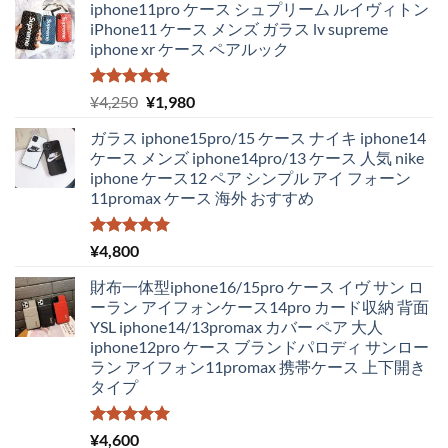
iphone11pro ケース シュプリーム ルイヴィトン
iPhone11 ケース メンズ ガラス lv supreme
iphone xr ケース ペアルック
5段階中
元
現
¥
4,250
¥
1,980
5.00
の評価
の
在
ガラス iphone15pro/15 ケース ナイキ iphone14
価
の
ケース メンズ iphone14pro/13 ケース 人気 nike
格
価
iphone ケース12 ペア シンプル アイ フォーン
は
格
11promax ケース 海外 おすすめ
¥4,250
は
で
¥1,980
し
で
5段階中
¥
4,800
5.00
の評価
た。
す。
財布一体型iphone16/15pro ケース イヴ サン ロ
ーラン アイフォンケース14pro カード収納 背面
YSL iphone14/13promax カバー ペア 大人
iphone12pro ケース ブランドパロディ サンロー
ラン アイフォン11promax 携帯ケース 上下開き
タイプ
5段階中
¥
4,600