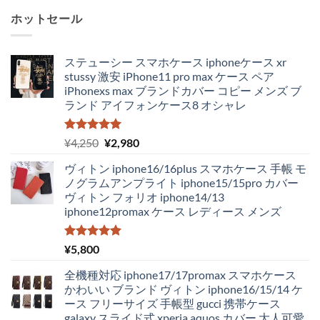
ホットセール
ステューシー スマホケース iphoneケース xr
stussy 激安 iPhone11 pro max ケース ペア
iPhonexs max ブランドカバー コピー メンズ ブ
ランド アイフォンケース8 オシャレ
5段階中
元
現
¥
4,250
¥
2,980
5.00
の評価
の
在
ヴィトン iphone16/16plus スマホケース 手帳 モ
価
の
ノグラムアンプライト iphone15/15pro カバー
格
価
ヴィトン フォリオ iphone14/13
は
格
iphone12promax ケース レディース メンズ
¥4,250
は
で
¥2,980
し
で
5段階中
¥
5,800
5.00
の評価
た。
す。
全機種対応 iphone17/17promax スマホケース
かわいい ブランド ヴィトン iphone16/15/14 ケ
ース フリーサイズ 手帳型 gucci 携帯ケース
galaxy スライド式 xperia aquos カバー 大人可愛