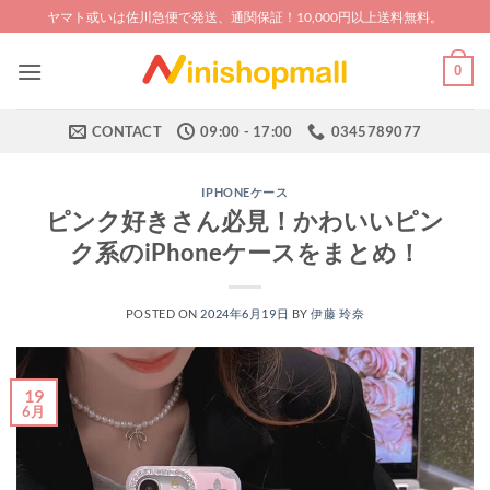
Skip
ヤマト或いは佐川急便で発送、通関保証！10,000円以上送料無料。
to
content
0
CONTACT
09:00 - 17:00
0345789077
IPHONEケース
ピンク好きさん必見！かわいいピン
ク系のiPhoneケースをまとめ！
POSTED ON
2024年6月19日
BY
伊藤 玲奈
19
6月