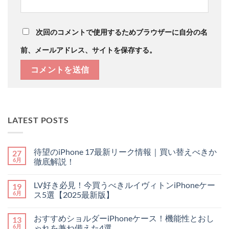
次回のコメントで使用するためブラウザーに自分の名
前、メールアドレス、サイトを保存する。
LATEST POSTS
待望のiPhone 17最新リーク情報｜買い替えべきか
27
6月
徹底解説！
待
コ
望
メ
LV好き必見！今買うべきルイヴィトンiPhoneケー
19
の
ン
iPhone
ト
6月
ス5選【2025最新版】
17
は
最
LV
ま
コ
新
好
だ
メ
おすすめショルダーiPhoneケース！機能性とおし
13
リ
き
あ
ン
ー
必
り
ト
6月
ゃれを兼ね備えた4選