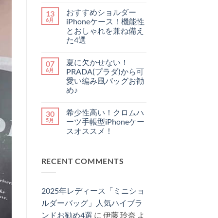
り
好
ク
メ
ま
おすすめショルダー
13
き
情
ン
せ
必
報
ト
ん
6月
iPhoneケース！機能性
見！
｜
は
とおしゃれを兼ね備え
今
買
ま
買
い
だ
た4選
う
替
あ
お
べ
コ
え
り
す
き
メ
べ
ま
夏に欠かせない！
07
す
ル
ン
き
せ
め
イ
ト
か
ん
6月
PRADA(プラダ)から可
シ
ヴ
は
徹
愛い編み風バッグお勧
ョ
ィ
ま
底
ル
ト
だ
解
め♪
ダ
ン
あ
説！
夏
ー
コ
iPhone
り
へ
に
iPhone
メ
ケ
ま
の
希少性高い！クロムハ
30
欠
ケ
ン
ー
せ
か
ー
ト
ス
ん
5月
ーツ手帳型iPhoneケー
せ
ス！
は
5
スオススメ！
な
機
ま
選
い！
能
だ
【2025
希
コ
PRADA(プ
性
あ
最
少
メ
ラ
と
り
新
性
ン
ダ)
お
ま
版】
RECENT COMMENTS
高
ト
か
し
せ
へ
い！
は
ら
ゃ
ん
の
ク
ま
可
れ
ロ
だ
愛
を
ム
あ
い
兼
2025年レディース「ミニショ
ハ
り
編
ね
ー
ま
み
備
ルダーバッグ」人気ハイブラ
ツ
せ
風
え
手
ん
バ
ンドお勧め4選
に
伊藤 玲奈
よ
た
帳