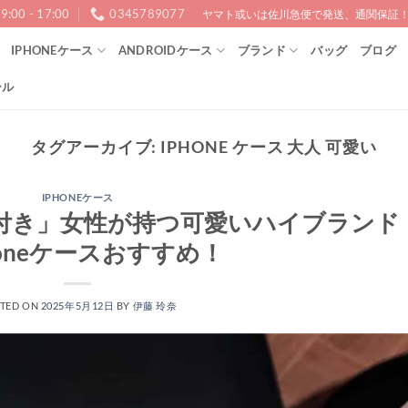
9:00 - 17:00
0345789077
ヤマト或いは佐川急便で発送、通関保証！1
IPHONEケース
ANDROIDケース
ブランド
バッグ
ブログ
ール
タグアーカイブ:
IPHONE ケース 大人 可愛い
IPHONEケース
ン付き」女性が持つ可愛いハイブランド
honeケースおすすめ！
TED ON
2025年5月12日
BY
伊藤 玲奈