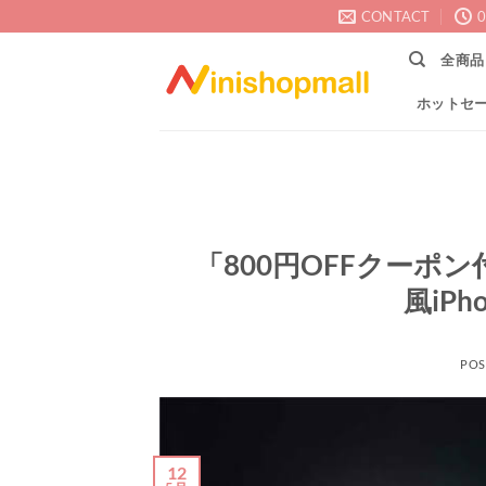
Skip
CONTACT
0
to
全商品
content
ホットセ
「800円OFFクーポ
風iP
POS
12