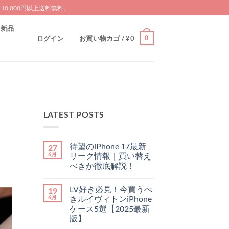
0,000円以上送料無料。
新品
0
ログイン
お買い物カゴ /
¥
0
LATEST POSTS
待望のiPhone 17最新
27
6月
リーク情報｜買い替え
べきか徹底解説！
待
コ
望
メ
LV好き必見！今買うべ
19
の
ン
iPhone
ト
6月
きルイヴィトンiPhone
17
は
ケース5選【2025最新
最
ま
新
だ
版】
リ
あ
LV
ー
コ