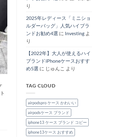
ッ
4
型
り
グ
選
iPhone
お
へ
ケ
勧
の
ー
め
2025年レディース「ミニショ
ス
♪
オ
ルダーバッグ」人気ハイブラ
へ
ス
の
ス
ンドお勧め4選
に
Investing
よ
メ！
へ
り
の
【2022年】大人が使えるハイ
ブランドiPhoneケースおすす
め5選
に
じゅんこ
より
ケ
TAG CLOUD
ント
airpodspro ケース かわいい
airpodsケース ブランド
iphone13 ケース ブランド コピー
iphone13ケース おすすめ