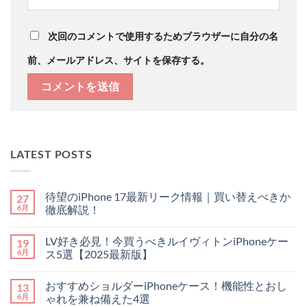
次回のコメントで使用するためブラウザーに自分の名
前、メールアドレス、サイトを保存する。
LATEST POSTS
待望のiPhone 17最新リーク情報｜買い替えべきか
27
6月
徹底解説！
待
コ
望
メ
LV好き必見！今買うべきルイヴィトンiPhoneケー
19
の
ン
iPhone
ト
6月
ス5選【2025最新版】
17
は
最
LV
ま
コ
新
好
だ
メ
おすすめショルダーiPhoneケース！機能性とおし
13
リ
き
あ
ン
ー
必
り
ト
6月
ゃれを兼ね備えた4選
ク
見！
ま
は