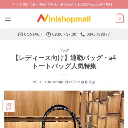
Skip
ヤマト或いは佐川急便で発送、通関保証！10,000円以上送料無料。
to
content
0
CONTACT
09:00 - 17:00
0345789077
バッグ
【レディース向け】通勤バッグ・a4
トートバッグ人気特集
POSTED ON
2023年1月31日
BY
伊藤 玲奈
31
1月