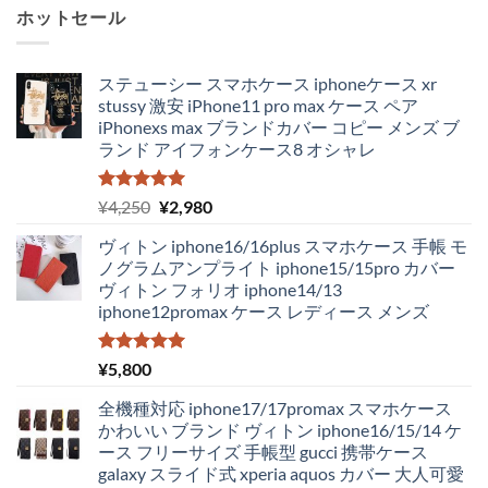
ホットセール
ステューシー スマホケース iphoneケース xr
stussy 激安 iPhone11 pro max ケース ペア
iPhonexs max ブランドカバー コピー メンズ ブ
ランド アイフォンケース8 オシャレ
5段階中
元
現
¥
4,250
¥
2,980
5.00
の評価
の
在
ヴィトン iphone16/16plus スマホケース 手帳 モ
価
の
ノグラムアンプライト iphone15/15pro カバー
格
価
ヴィトン フォリオ iphone14/13
は
格
iphone12promax ケース レディース メンズ
¥4,250
は
で
¥2,980
し
で
5段階中
¥
5,800
5.00
の評価
た。
す。
全機種対応 iphone17/17promax スマホケース
かわいい ブランド ヴィトン iphone16/15/14 ケ
ース フリーサイズ 手帳型 gucci 携帯ケース
galaxy スライド式 xperia aquos カバー 大人可愛