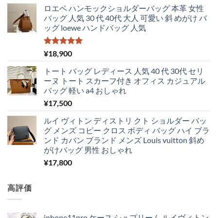
ロエベ ハンモックショルダーバッグ 本革 女性
バッグ 人気 30 代 40代 大人 可愛い 斜 めがけ バ
ッグ loewe ハンドバッグ 人気
5段階中
¥
18,900
5.00
の評価
トート バッグ レディース 人気 40 代 30代 セリ
ーヌ トート スカーフ付き オフィス カジュアル
バッグ 軽い a4 おしゃれ
¥
17,500
ルイ ヴィトン ディストリ クト ショルダー バッ
グ メンズ コピー クロス ボディ バッグ ハイ ブラ
ンド カバン ブランド メンズ Louis vuitton 斜め
がけバッグ 男性 おしゃれ
¥
17,800
高評価
iphone11pro ケース シュプリーム ルイヴィトン