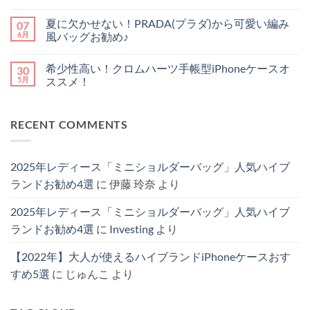
情
今
お
せ
ま
コ
報
買
す
ん
だ
メ
夏に欠かせない！PRADA(プラダ)から可愛い編み
07
｜
う
す
あ
ン
買
べ
め
り
ト
6月
風バッグお勧め♪
い
き
シ
ま
は
替
ル
ョ
夏
せ
ま
コ
え
イ
ル
に
ん
だ
メ
希少性高い！クロムハーツ手帳型iPhoneケースオ
30
べ
ヴ
ダ
欠
あ
ン
き
ィ
ー
か
り
ト
5月
ススメ！
か
ト
iPhone
せ
ま
は
徹
ン
ケ
な
希
せ
ま
コ
底
iPhone
ー
い！
少
ん
だ
メ
解
ケ
ス！
PRADA(プ
性
あ
ン
RECENT COMMENTS
説！
ー
機
ラ
高
り
ト
へ
ス
能
ダ)
い！
ま
は
の
5
性
か
ク
せ
ま
選
と
ら
ロ
ん
だ
【2025
お
可
ム
あ
2025年レディース「ミニショルダーバッグ」人気ハイブ
最
し
愛
ハ
り
新
ゃ
い
ー
ま
ランドお勧め4選
に
伊藤 玲奈
より
版】
れ
編
ツ
せ
へ
を
み
手
ん
の
兼
風
帳
2025年レディース「ミニショルダーバッグ」人気ハイブ
ね
バ
型
備
ッ
iPhone
ランドお勧め4選
に
Investing
より
え
グ
ケ
た
お
ー
4
勧
ス
【2022年】大人が使えるハイブランドiPhoneケースおす
選
め
オ
へ
♪
ス
すめ5選
に
じゅんこ
より
の
へ
ス
の
メ！
へ
の