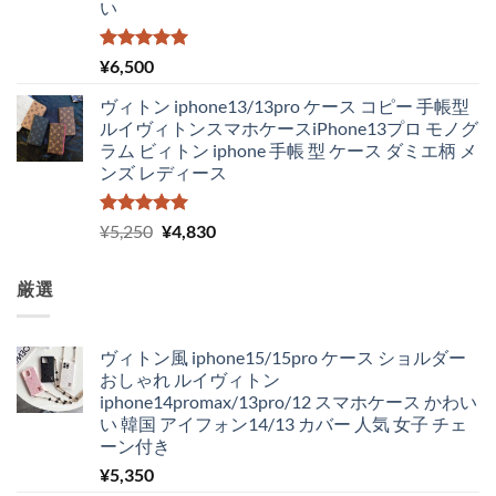
い
5段階中
¥
6,500
5.00
の評価
ヴィトン iphone13/13pro ケース コピー 手帳型
ルイヴィトンスマホケースiPhone13プロ モノグ
ラム ビィトン iphone 手帳 型 ケース ダミエ柄 メ
ンズ レディース
5段階中
元
現
¥
5,250
¥
4,830
5.00
の評価
の
在
価
の
厳選
格
価
は
格
¥5,250
は
ヴィトン風 iphone15/15pro ケース ショルダー
で
¥4,830
おしゃれ ルイヴィトン
し
で
iphone14promax/13pro/12 スマホケース かわい
た。
す。
い 韓国 アイフォン14/13 カバー 人気 女子 チェ
ーン付き
¥
5,350