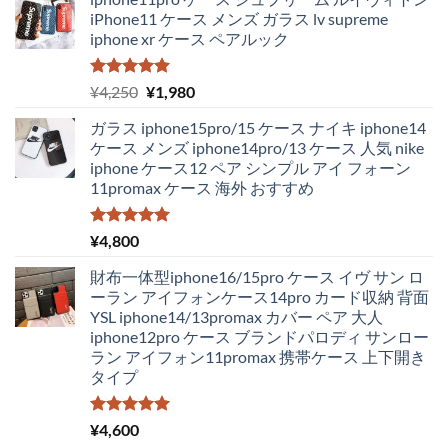
iPhone11 ケース メンズ ガラス lv supreme
iphone xr ケース ペアルック
5段階中
元
現
¥
4,250
¥
1,980
5.00
の評価
の
在
ガラス iphone15pro/15 ケース ナイキ iphone14
価
の
ケース メンズ iphone14pro/13 ケース 人気 nike
格
価
iphone ケース12 ペア シンプル アイ フォーン
は
格
11promax ケース 海外 おすすめ
¥4,250
は
で
¥1,980
し
で
5段階中
¥
4,800
5.00
の評価
た。
す。
財布一体型iphone16/15pro ケース イヴ サン ロ
ーラン アイフォンケース14pro カード収納 背面
YSL iphone14/13promax カバー ペア 大人
iphone12pro ケース ブランドパロディ サンロー
ラン アイフォン11promax 携帯ケース 上下開き
タイプ
5段階中
¥
4,600
5.00
の評価