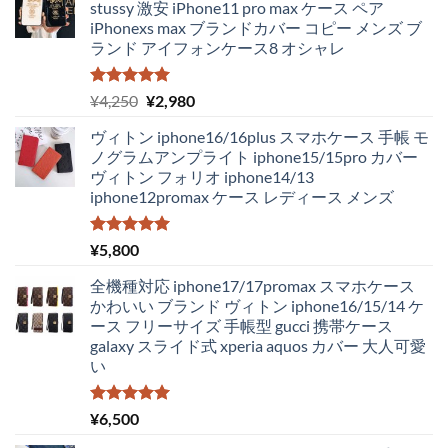
stussy 激安 iPhone11 pro max ケース ペア
iPhonexs max ブランドカバー コピー メンズ ブ
ランド アイフォンケース8 オシャレ
5段階中
元
現
¥
4,250
¥
2,980
5.00
の評価
の
在
ヴィトン iphone16/16plus スマホケース 手帳 モ
価
の
ノグラムアンプライト iphone15/15pro カバー
格
価
ヴィトン フォリオ iphone14/13
は
格
iphone12promax ケース レディース メンズ
¥4,250
は
で
¥2,980
し
で
5段階中
¥
5,800
5.00
の評価
た。
す。
全機種対応 iphone17/17promax スマホケース
かわいい ブランド ヴィトン iphone16/15/14 ケ
ース フリーサイズ 手帳型 gucci 携帯ケース
galaxy スライド式 xperia aquos カバー 大人可愛
い
5段階中
¥
6,500
5.00
の評価