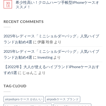
希少性高い！クロムハーツ手帳型iPhoneケースオ
30
べ
ヴ
ダ
欠
あ
ン
き
ィ
ー
か
り
ト
5月
ススメ！
か
ト
iPhone
せ
ま
は
徹
ン
ケ
な
希
せ
ま
コ
底
iPhone
ー
い！
少
ん
だ
メ
解
ケ
ス！
PRADA(プ
性
あ
ン
RECENT COMMENTS
説！
ー
機
ラ
高
り
ト
へ
ス
能
ダ)
い！
ま
は
の
5
性
か
ク
せ
ま
選
と
ら
ロ
ん
だ
【2025
お
可
ム
あ
2025年レディース「ミニショルダーバッグ」人気ハイブ
最
し
愛
ハ
り
新
ゃ
い
ー
ま
ランドお勧め4選
に
伊藤 玲奈
より
版】
れ
編
ツ
せ
へ
を
み
手
ん
の
兼
風
帳
2025年レディース「ミニショルダーバッグ」人気ハイブ
ね
バ
型
備
ッ
iPhone
ランドお勧め4選
に
Investing
より
え
グ
ケ
た
お
ー
4
勧
ス
【2022年】大人が使えるハイブランドiPhoneケースおす
選
め
オ
へ
♪
ス
すめ5選
に
じゅんこ
より
の
へ
ス
の
メ！
へ
の
TAG CLOUD
airpodspro ケース かわいい
airpodsケース ブランド