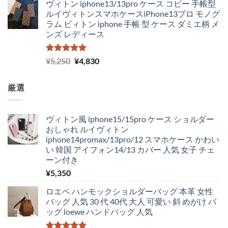
ヴィトン iphone13/13pro ケース コピー 手帳型
ルイヴィトンスマホケースiPhone13プロ モノグ
ラム ビィトン iphone 手帳 型 ケース ダミエ柄 メ
ンズ レディース
5段階中
元
現
¥
5,250
¥
4,830
5.00
の評価
の
在
価
の
厳選
格
価
は
格
¥5,250
は
ヴィトン風 iphone15/15pro ケース ショルダー
で
¥4,830
おしゃれ ルイヴィトン
し
で
iphone14promax/13pro/12 スマホケース かわい
た。
す。
い 韓国 アイフォン14/13 カバー 人気 女子 チェ
ーン付き
¥
5,350
ロエベ ハンモックショルダーバッグ 本革 女性
バッグ 人気 30 代 40代 大人 可愛い 斜 めがけ バ
ッグ loewe ハンドバッグ 人気