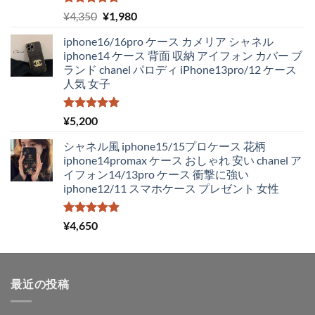
5段階中
元
現
¥
4,350
¥
1,980
5.00
の評価
の
在
iphone16/16pro ケース カメリア シャネル
価
の
iphone14 ケース 背面 収納 アイフォン カバー ブ
格
価
ランド chanel パロディ iPhone13pro/12 ケース
は
格
人気 女子
¥4,350
は
で
¥1,980
し
で
5段階中
¥
5,200
5.00
の評価
た。
す。
シャネル風 iphone15/15プロケース 花柄
iphone14promax ケース おしゃれ 安い chanel ア
イフォン14/13pro ケース 衝撃に強い
iphone12/11 スマホケース プレゼント 女性
5段階中
¥
4,650
5.00
の評価
最近の投稿