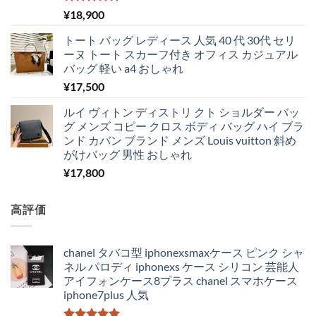
5段階中
¥
18,900
5.00
の評価
トート バッグ レディース 人気 40 代 30代 セリ
ーヌ トート スカーフ付き オフィス カジュアル
バッグ 軽い a4 おしゃれ
¥
17,500
ルイ ヴィトン ディストリ クト ショルダー バッ
グ メンズ コピー クロス ボディ バッグ ハイ ブラ
ンド カバン ブランド メンズ Louis vuitton 斜め
がけバッグ 男性 おしゃれ
¥
17,800
高評価
chanel タバコ型 iphonexsmaxケース ピンク シャ
ネル パロディ iphonexs ケース シリコン 芸能人
アイフォンケース8プラス chanel スマホケース
iphone7plus 人気