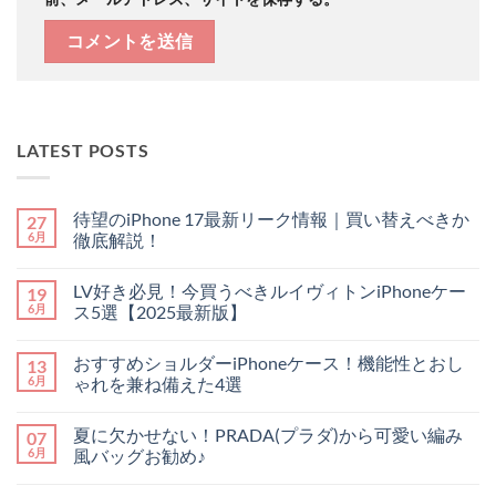
LATEST POSTS
待望のiPhone 17最新リーク情報｜買い替えべきか
27
6月
徹底解説！
待
コ
望
メ
LV好き必見！今買うべきルイヴィトンiPhoneケー
19
の
ン
iPhone
ト
6月
ス5選【2025最新版】
17
は
最
LV
ま
コ
新
好
だ
メ
おすすめショルダーiPhoneケース！機能性とおし
13
リ
き
あ
ン
ー
必
り
ト
6月
ゃれを兼ね備えた4選
ク
見！
ま
は
情
今
お
せ
ま
コ
報
買
す
ん
だ
メ
夏に欠かせない！PRADA(プラダ)から可愛い編み
07
｜
う
す
あ
ン
買
べ
め
り
ト
6月
風バッグお勧め♪
い
き
シ
ま
は
替
ル
ョ
夏
せ
ま
コ
え
イ
ル
に
ん
だ
メ