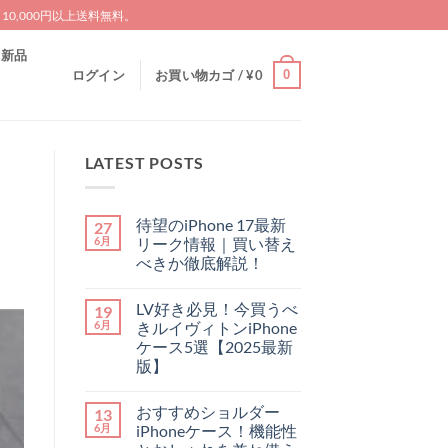
0,000円以上送料無料。
新品
0
ログイン
お買い物カゴ /
¥
0
LATEST POSTS
待望のiPhone 17最新
27
6月
リーク情報｜買い替え
べきか徹底解説！
待
コ
望
メ
LV好き必見！今買うべ
19
の
ン
iPhone
ト
6月
きルイヴィトンiPhone
17
は
ケース5選【2025最新
最
ま
新
だ
版】
リ
あ
LV
ー
コ
り
好
ク
メ
ま
おすすめショルダー
13
き
情
ン
せ
必
報
ト
ん
6月
iPhoneケース！機能性
見！
｜
は