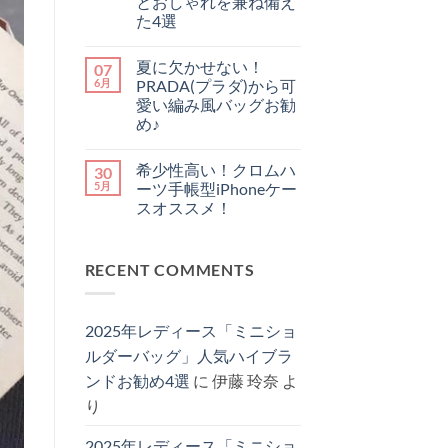
とおしゃれを兼ね備え
今
買
ま
買
い
だ
た4選
う
替
あ
お
べ
コ
え
り
す
き
メ
べ
ま
夏に欠かせない！
07
す
ル
ン
き
せ
め
イ
ト
か
ん
6月
PRADA(プラダ)から可
シ
ヴ
は
徹
愛い編み風バッグお勧
ョ
ィ
ま
底
ル
ト
だ
解
め♪
ダ
ン
あ
説！
夏
ー
コ
iPhone
り
へ
に
iPhone
メ
ケ
ま
の
希少性高い！クロムハ
30
欠
ケ
ン
ー
せ
か
ー
ト
ス
ん
5月
ーツ手帳型iPhoneケー
せ
ス！
は
5
スオススメ！
な
機
ま
選
い！
能
だ
【2025
希
コ
PRADA(プ
性
あ
最
少
メ
ラ
と
り
新
性
ン
ダ)
お
ま
版】
RECENT COMMENTS
高
ト
か
し
せ
へ
い！
は
ら
ゃ
ん
の
ク
ま
可
れ
ロ
だ
愛
を
ム
あ
い
兼
2025年レディース「ミニショ
ハ
り
編
ね
ー
ま
み
備
ルダーバッグ」人気ハイブラ
ツ
せ
風
え
手
ん
バ
ンドお勧め4選
に
伊藤 玲奈
よ
た
帳
ッ
4
型
り
グ
選
iPhone
お
へ
ケ
勧
の
ー
め
2025年レディース「ミニショ