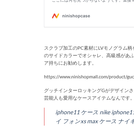
スクラブ加工のPC素材にLVモノグラム
のサイドカラーでオシャレ、高級感があ
ア持ちにお勧めします。
https://www.ninishopmall.com/product/guc
グッチインターロッキングGがデザインされ
芸能人も愛用なケースアイテムなんです
iphone11 ケース nike ipho
イ フォンxs max ケース ナイキ