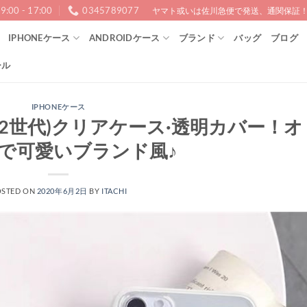
9:00 - 17:00
0345789077
ヤマト或いは佐川急便で発送、通関保証！1
IPHONEケース
ANDROIDケース
ブランド
バッグ
ブログ
ール
IPHONEケース
/se(第2世代)クリアケース·透明カバー！オ
で可愛いブランド風♪
OSTED ON
2020年6月2日
BY
ITACHI