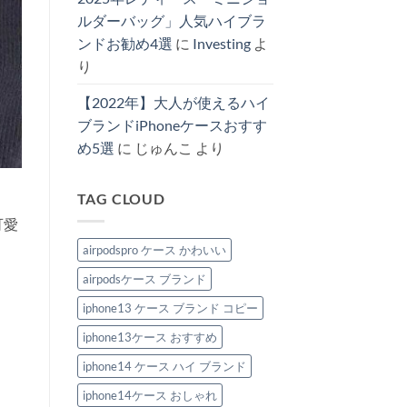
ス
♪
オ
ルダーバッグ」人気ハイブラ
へ
ス
の
ス
ンドお勧め4選
に
Investing
よ
メ！
へ
り
の
【2022年】大人が使えるハイ
ブランドiPhoneケースおすす
め5選
に
じゅんこ
より
TAG CLOUD
可愛
airpodspro ケース かわいい
airpodsケース ブランド
iphone13 ケース ブランド コピー
iphone13ケース おすすめ
iphone14 ケース ハイ ブランド
iphone14ケース おしゃれ