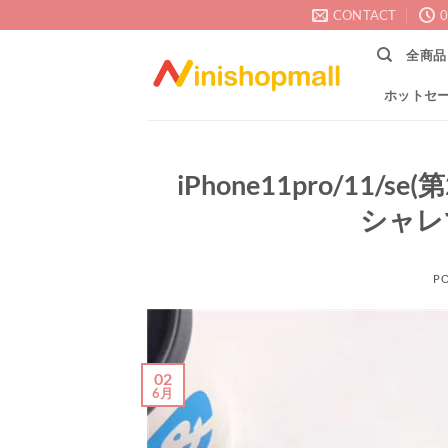
Skip
CONTACT
0
to
全商品
content
ホットセ
iPhone11pro/11
シャレ
P
02
6月