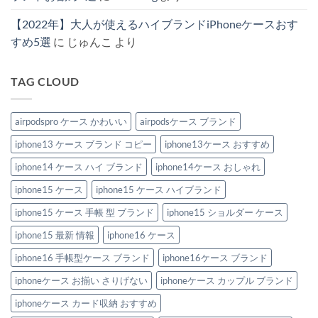
た
お
ー
4
勧
ス
【2022年】大人が使えるハイブランドiPhoneケースおす
選
め
オ
へ
♪
ス
すめ5選
に
じゅんこ
より
の
へ
ス
の
メ！
へ
の
TAG CLOUD
airpodspro ケース かわいい
airpodsケース ブランド
iphone13 ケース ブランド コピー
iphone13ケース おすすめ
iphone14 ケース ハイ ブランド
iphone14ケース おしゃれ
iphone15 ケース
iphone15 ケース ハイブランド
iphone15 ケース 手帳 型 ブランド
iphone15 ショルダー ケース
iphone15 最新 情報
iphone16 ケース
iphone16 手帳型ケース ブランド
iphone16ケース ブランド
iphoneケース お揃い さりげない
iphoneケース カップル ブランド
iphoneケース カード収納 おすすめ