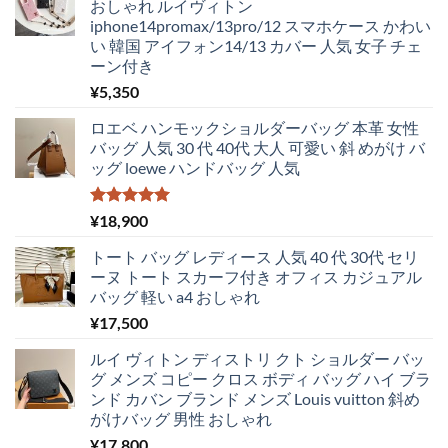
おしゃれ ルイヴィトン
し
で
iphone14promax/13pro/12 スマホケース かわい
た。
す。
い 韓国 アイフォン14/13 カバー 人気 女子 チェ
ーン付き
¥
5,350
ロエベ ハンモックショルダーバッグ 本革 女性
バッグ 人気 30 代 40代 大人 可愛い 斜 めがけ バ
ッグ loewe ハンドバッグ 人気
5段階中
¥
18,900
5.00
の評価
トート バッグ レディース 人気 40 代 30代 セリ
ーヌ トート スカーフ付き オフィス カジュアル
バッグ 軽い a4 おしゃれ
¥
17,500
ルイ ヴィトン ディストリ クト ショルダー バッ
グ メンズ コピー クロス ボディ バッグ ハイ ブラ
ンド カバン ブランド メンズ Louis vuitton 斜め
がけバッグ 男性 おしゃれ
¥
17,800