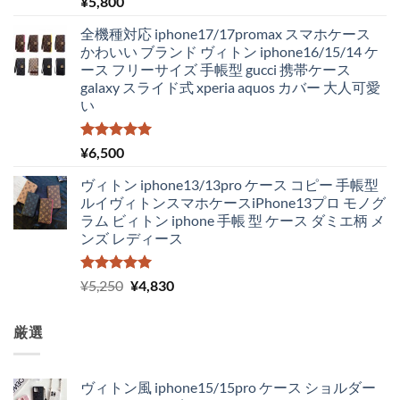
¥
5,800
5.00
の評価
た。
す。
全機種対応 iphone17/17promax スマホケース
かわいい ブランド ヴィトン iphone16/15/14 ケ
ース フリーサイズ 手帳型 gucci 携帯ケース
galaxy スライド式 xperia aquos カバー 大人可愛
い
5段階中
¥
6,500
5.00
の評価
ヴィトン iphone13/13pro ケース コピー 手帳型
ルイヴィトンスマホケースiPhone13プロ モノグ
ラム ビィトン iphone 手帳 型 ケース ダミエ柄 メ
ンズ レディース
5段階中
元
現
¥
5,250
¥
4,830
5.00
の評価
の
在
価
の
厳選
格
価
は
格
¥5,250
は
ヴィトン風 iphone15/15pro ケース ショルダー
で
¥4,830