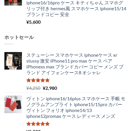
iphone16/16pro ケース キティちゃん スマホグ
リップ付き hermes風 スマホケース iphone15/14
ブランドコピー 安全
¥
5,600
ホットセール
ステューシー スマホケース iphoneケース xr
stussy 激安 iPhone11 pro max ケース ペア
iPhonexs max ブランドカバー コピー メンズ ブ
ランド アイフォンケース8 オシャレ
5段階中
元
現
¥
4,250
¥
2,980
5.00
の評価
の
在
ヴィトン iphone16/16plus スマホケース 手帳 モ
価
の
ノグラムアンプライト iphone15/15pro カバー
格
価
ヴィトン フォリオ iphone14/13
は
格
iphone12promax ケース レディース メンズ
¥4,250
は
で
¥2,980
し
で
5段階中