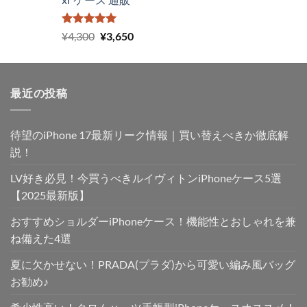
5段階中
元
現
¥
4,300
¥
3,650
5.00
の評価
の
在
価
の
格
価
最近の投稿
は
格
¥4,300
は
で
¥3,650
待望のiPhone 17最新リーク情報｜買い替えべきか徹底解
し
で
た。
す。
説！
LV好き必見！今買うべきルイヴィトンiPhoneケース5選
【2025最新版】
おすすめショルダーiPhoneケース！機能性とおしゃれを兼
ね備えた4選
夏に欠かせない！PRADA(プラダ)から可愛い編み風バッグ
お勧め♪