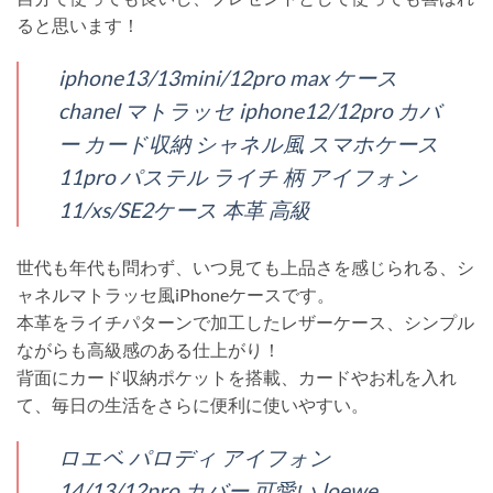
ると思います！
iphone13/13mini/12pro max ケース
chanel マトラッセ iphone12/12pro カバ
ー カード収納 シャネル風 スマホケース
11pro パステル ライチ 柄 アイフォン
11/xs/SE2ケース 本革 高級
世代も年代も問わず、いつ見ても上品さを感じられる、シ
ャネルマトラッセ風iPhoneケースです。
本革をライチパターンで加工したレザーケース、シンプル
ながらも高級感のある仕上がり！
背面にカード収納ポケットを搭載、カードやお札を入れ
て、毎日の生活をさらに便利に使いやすい。
ロエベ パロディ アイフォン
14/13/12pro カバー 可愛い loewe