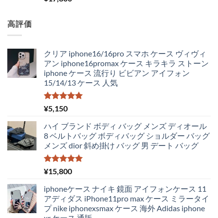
高評価
クリア iphone16/16pro スマホ ケース ヴィヴィ
アン iphone16promax ケース キラキラ ストーン
iphone ケース 流行り ビビアン アイフォン
15/14/13 ケース 人気
5段階中
¥
5,150
5.00
の評価
ハイ ブランド ボディ バッグ メンズ ディオール
8 ベルトバッグ ボディバッグ ショルダー バッグ
メンズ dior 斜め掛け バッグ 男 デート バッグ
5段階中
¥
15,800
5.00
の評価
iphoneケース ナイキ 鏡面 アイフォンケース 11
アディダス iPhone11pro max ケース ミラータイ
プ nike iphonexsmax ケース 海外 Adidas iphone
xr ケース 通販