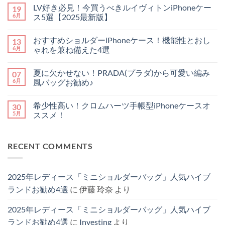
望
メ
LV好き必見！今買うべきルイヴィトンiPhoneケー
19
の
ン
iPhone
ト
6月
ス5選【2025最新版】
17
は
最
LV
ま
コ
新
好
だ
メ
おすすめショルダーiPhoneケース！機能性とおし
13
リ
き
あ
ン
ー
必
り
ト
6月
ゃれを兼ね備えた4選
ク
見！
ま
は
情
今
お
せ
ま
コ
報
買
す
ん
だ
メ
夏に欠かせない！PRADA(プラダ)から可愛い編み
07
｜
う
す
あ
ン
買
べ
め
り
ト
6月
風バッグお勧め♪
い
き
シ
ま
は
替
ル
ョ
夏
せ
ま
コ
え
イ
ル
に
ん
だ
メ
希少性高い！クロムハーツ手帳型iPhoneケースオ
30
べ
ヴ
ダ
欠
あ
ン
き
ィ
ー
か
り
ト
5月
ススメ！
か
ト
iPhone
せ
ま
は
徹
ン
ケ
な
希
せ
ま
コ
底
iPhone
ー
い！
少
ん
だ
メ
解
ケ
ス！
PRADA(プ
性
あ
ン
RECENT COMMENTS
説！
ー
機
ラ
高
り
ト
へ
ス
能
ダ)
い！
ま
は
の
5
性
か
ク
せ
ま
選
と
ら
ロ
ん
だ
【2025
お
可
ム
あ
2025年レディース「ミニショルダーバッグ」人気ハイブ
最
し
愛
ハ
り
新
ゃ
い
ー
ま
ランドお勧め4選
に
伊藤 玲奈
より
版】
れ
編
ツ
せ
へ
を
み
手
ん
の
兼
風
帳
2025年レディース「ミニショルダーバッグ」人気ハイブ
ね
バ
型
備
ッ
iPhone
ランドお勧め4選
に
Investing
より
え
グ
ケ