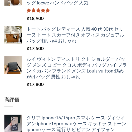
ッグ loewe ハンドバッグ 人気
5段階中
¥
18,900
5.00
の評価
トート バッグ レディース 人気 40 代 30代 セリ
ーヌ トート スカーフ付き オフィス カジュアル
バッグ 軽い a4 おしゃれ
¥
17,500
ルイ ヴィトン ディストリ クト ショルダー バッ
グ メンズ コピー クロス ボディ バッグ ハイ ブラ
ンド カバン ブランド メンズ Louis vuitton 斜め
がけバッグ 男性 おしゃれ
¥
17,800
高評価
クリア iphone16/16pro スマホ ケース ヴィヴィ
アン iphone16promax ケース キラキラ ストーン
iphone ケース 流行り ビビアン アイフォン