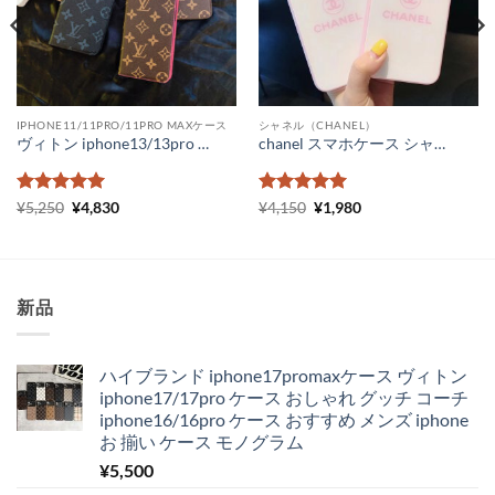
IPHONE11/11PRO/11PRO MAXケース
シャネル（CHANEL）
ヴィトン iphone13/13pro ケース コピー 手帳型 ルイヴィトンスマホケースiPhone13プロ モノグラム ビィトン iphone 手帳 型 ケース ダミエ柄 メンズ レディース
chanel スマホケース シャネルiPhoneケースピンク シャネルパロディ iPhonexs maxスマホカバー ガラス chanel アイホンxr iPhone8 8plusケース 女子 レディース
5段階中
元
5
の
現
5段階中
元
5
の
現
¥
5,250
¥
4,830
¥
4,150
¥
1,980
の
在
の
在
評価
評価
価
の
価
の
格
価
格
価
は
格
は
格
¥5,250
は
¥4,150
は
で
¥4,830
で
¥1,980
新品
し
で
し
で
た。
す。
た。
す。
ハイブランド iphone17promaxケース ヴィトン
iphone17/17pro ケース おしゃれ グッチ コーチ
iphone16/16pro ケース おすすめ メンズ iphone
お 揃い ケース モノグラム
¥
5,500