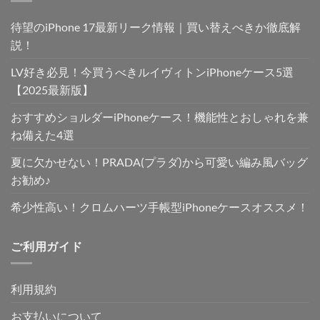
で
¥3,650
待望のiPhone 17最新リーク情報｜買い替えべきか徹底解
し
で
た。
す。
説！
LV好き必見！今買うべきルイヴィトンiPhoneケース5選
【2025最新版】
おすすめショルダーiPhoneケース！機能性とおしゃれを兼
ね備えた4選
夏に欠かせない！PRADA(プラダ)から可愛い編み風バッグ
お勧め♪
希少性高い！クロムハーツ手帳型iPhoneケースオススメ！
ご利用ガイド
利用規約
お支払いについて