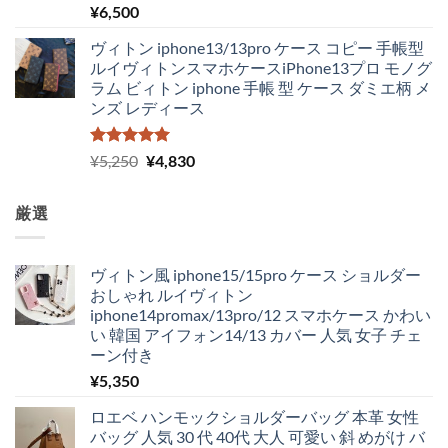
5段階中
¥
6,500
5.00
の評価
ヴィトン iphone13/13pro ケース コピー 手帳型
ルイヴィトンスマホケースiPhone13プロ モノグ
ラム ビィトン iphone 手帳 型 ケース ダミエ柄 メ
ンズ レディース
5段階中
元
現
¥
5,250
¥
4,830
5.00
の評価
の
在
価
の
厳選
格
価
は
格
¥5,250
は
ヴィトン風 iphone15/15pro ケース ショルダー
で
¥4,830
おしゃれ ルイヴィトン
し
で
iphone14promax/13pro/12 スマホケース かわい
た。
す。
い 韓国 アイフォン14/13 カバー 人気 女子 チェ
ーン付き
¥
5,350
ロエベ ハンモックショルダーバッグ 本革 女性
バッグ 人気 30 代 40代 大人 可愛い 斜 めがけ バ