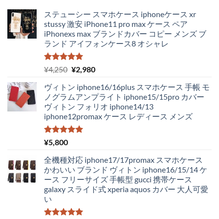
ステューシー スマホケース iphoneケース xr
stussy 激安 iPhone11 pro max ケース ペア
iPhonexs max ブランドカバー コピー メンズ ブ
ランド アイフォンケース8 オシャレ
5段階中
元
現
¥
4,250
¥
2,980
5.00
の評価
の
在
ヴィトン iphone16/16plus スマホケース 手帳 モ
価
の
ノグラムアンプライト iphone15/15pro カバー
格
価
ヴィトン フォリオ iphone14/13
は
格
iphone12promax ケース レディース メンズ
¥4,250
は
で
¥2,980
し
で
5段階中
¥
5,800
5.00
の評価
た。
す。
全機種対応 iphone17/17promax スマホケース
かわいい ブランド ヴィトン iphone16/15/14 ケ
ース フリーサイズ 手帳型 gucci 携帯ケース
galaxy スライド式 xperia aquos カバー 大人可愛
い