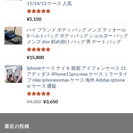
15/14/13 ケース 人気
5段階中
¥
5,150
5.00
の評価
ハイ ブランド ボディ バッグ メンズ ディオール
8 ベルトバッグ ボディバッグ ショルダー バッグ
メンズ dior 斜め掛け バッグ 男 デート バッグ
5段階中
¥
15,800
5.00
の評価
iphoneケース ナイキ 鏡面 アイフォンケース 11
アディダス iPhone11pro max ケース ミラータイ
プ nike iphonexsmax ケース 海外 Adidas iphone
xr ケース 通販
5段階中
元
現
¥
4,300
¥
3,650
5.00
の評価
の
在
価
の
格
価
最近の投稿
は
格
¥4,300
は