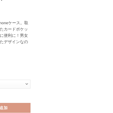
honeケース。取
たカードポケッ
に便利に！男女
たデザインなの
収納 ケース ヴィトン iphone15/15promax ケース 高級 iphone14/13
追加