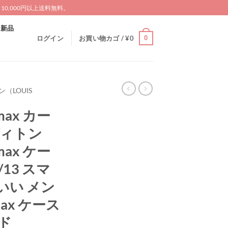
0,000円以上送料無料。
新品
0
ログイン
お買い物カゴ /
¥
0
（LOUIS
omax カー
ヴィトン
omax ケー
4/13 スマ
いい メン
omax ケース
ド