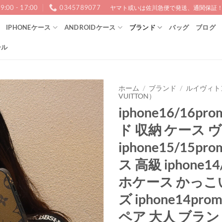
9:00 - 17:00
0345789077
ヤマト或いは佐川急便で発送、通関保証！1
IPHONEケース
ANDROIDケース
ブランド
バッグ
ブログ
ール
ホーム
/
ブランド
/
ルイヴィトン
VUITTON）
iphone16/16pr
ド 収納 ケース 
iphone15/15pr
ス 高級 iphone1
ホケース かっこ
ズ iphone14pr
ペア 大人 ブラン