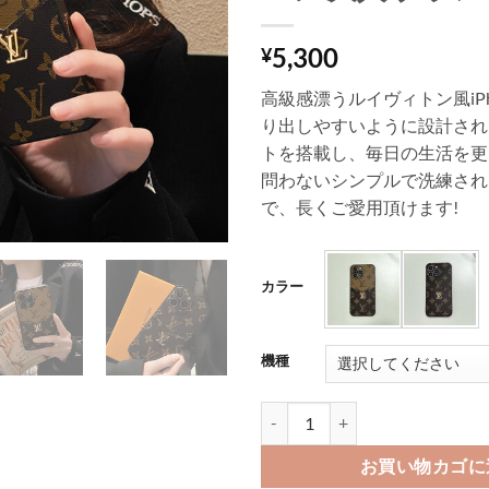
5,300
¥
高級感漂うルイヴィトン風iP
り出しやすいように設計され
トを搭載し、毎日の生活を更
問わないシンプルで洗練され
で、長くご愛用頂けます!
カラー
機種
iphone16/16promax カード 
お買い物カゴに