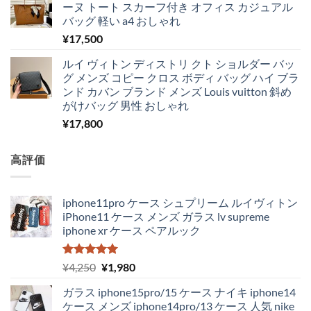
ーヌ トート スカーフ付き オフィス カジュアル
バッグ 軽い a4 おしゃれ
¥
17,500
ルイ ヴィトン ディストリ クト ショルダー バッ
グ メンズ コピー クロス ボディ バッグ ハイ ブラ
ンド カバン ブランド メンズ Louis vuitton 斜め
がけバッグ 男性 おしゃれ
¥
17,800
高評価
iphone11pro ケース シュプリーム ルイヴィトン
iPhone11 ケース メンズ ガラス lv supreme
iphone xr ケース ペアルック
5段階中
元
現
¥
4,250
¥
1,980
5.00
の評価
の
在
ガラス iphone15pro/15 ケース ナイキ iphone14
価
の
ケース メンズ iphone14pro/13 ケース 人気 nike
格
価