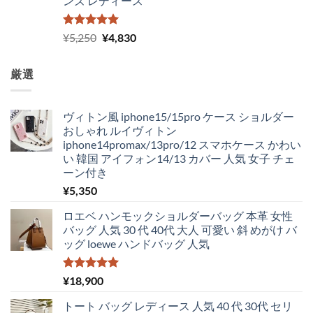
ンズ レディース
5段階中
元
現
¥
5,250
¥
4,830
5.00
の評価
の
在
価
の
厳選
格
価
は
格
¥5,250
は
ヴィトン風 iphone15/15pro ケース ショルダー
で
¥4,830
おしゃれ ルイヴィトン
し
で
iphone14promax/13pro/12 スマホケース かわい
た。
す。
い 韓国 アイフォン14/13 カバー 人気 女子 チェ
ーン付き
¥
5,350
ロエベ ハンモックショルダーバッグ 本革 女性
バッグ 人気 30 代 40代 大人 可愛い 斜 めがけ バ
ッグ loewe ハンドバッグ 人気
5段階中
¥
18,900
5.00
の評価
トート バッグ レディース 人気 40 代 30代 セリ