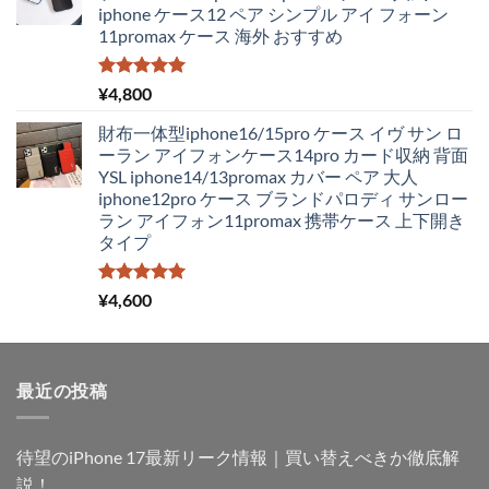
iphone ケース12 ペア シンプル アイ フォーン
は
格
11promax ケース 海外 おすすめ
¥4,250
は
で
¥1,980
し
で
5段階中
¥
4,800
5.00
の評価
た。
す。
財布一体型iphone16/15pro ケース イヴ サン ロ
ーラン アイフォンケース14pro カード収納 背面
YSL iphone14/13promax カバー ペア 大人
iphone12pro ケース ブランドパロディ サンロー
ラン アイフォン11promax 携帯ケース 上下開き
タイプ
5段階中
¥
4,600
5.00
の評価
最近の投稿
待望のiPhone 17最新リーク情報｜買い替えべきか徹底解
説！