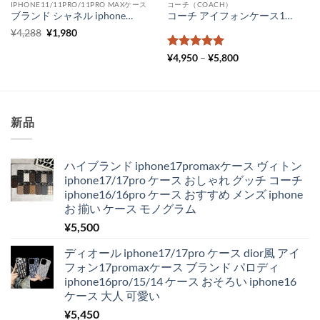
IPHONE11/11PRO/11PRO MAXケース
コーチ（COACH）
ブランド シャネル iphoneケース 透明 頑丈 Supreme クリア iPhone11 pro max スマホカバー おしゃれ iPhonexr ガラスケース おすすめ
コーチ アイフォンケース15promax/15pro 手帳型 coach iPhone14 ケースレザー ブランド iPhone14pro/13promax スマホケース コーチ携帯ケース アイフォン12/11 レディース メンズ
元
現
¥
4,288
¥
1,980
の
在
価
の
5段階中
5
の
価
¥
4,950
–
¥
5,800
格
価
格
評価
は
格
帯:
¥4,288
は
¥4,950
で
¥1,980
–
し
で
¥5,800
た。
す。
新品
ハイブランド iphone17promaxケース ヴィトン
iphone17/17pro ケース おしゃれ グッチ コーチ
iphone16/16pro ケース おすすめ メンズ iphone
お 揃い ケース モノグラム
¥
5,500
ディオール iphone17/17pro ケース dior風 アイ
フォン17promaxケース ブランド パロディ
iphone16pro/15/14 ケース おそろい iphone16
ケース 大人 可愛い
¥
5,450