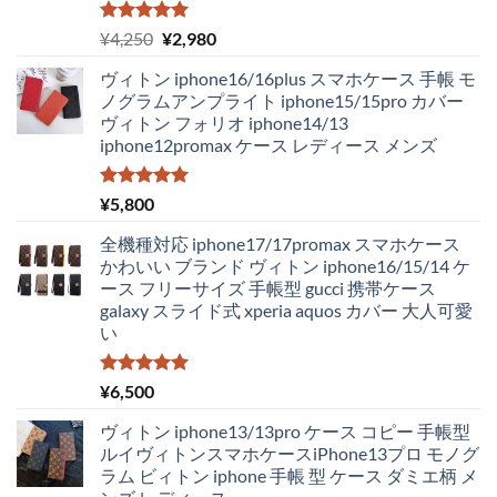
5段階中
元
現
¥
4,250
¥
2,980
5.00
の評価
の
在
ヴィトン iphone16/16plus スマホケース 手帳 モ
価
の
ノグラムアンプライト iphone15/15pro カバー
格
価
ヴィトン フォリオ iphone14/13
は
格
iphone12promax ケース レディース メンズ
¥4,250
は
で
¥2,980
し
で
5段階中
¥
5,800
5.00
の評価
た。
す。
全機種対応 iphone17/17promax スマホケース
かわいい ブランド ヴィトン iphone16/15/14 ケ
ース フリーサイズ 手帳型 gucci 携帯ケース
galaxy スライド式 xperia aquos カバー 大人可愛
い
5段階中
¥
6,500
5.00
の評価
ヴィトン iphone13/13pro ケース コピー 手帳型
ルイヴィトンスマホケースiPhone13プロ モノグ
ラム ビィトン iphone 手帳 型 ケース ダミエ柄 メ