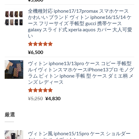
5.00
の評価
た。
す。
全機種対応 iphone17/17promax スマホケース
かわいい ブランド ヴィトン iphone16/15/14 ケ
ース フリーサイズ 手帳型 gucci 携帯ケース
galaxy スライド式 xperia aquos カバー 大人可愛
い
5段階中
¥
6,500
5.00
の評価
ヴィトン iphone13/13pro ケース コピー 手帳型
ルイヴィトンスマホケースiPhone13プロ モノグ
ラム ビィトン iphone 手帳 型 ケース ダミエ柄 メ
ンズ レディース
5段階中
元
現
¥
5,250
¥
4,830
5.00
の評価
の
在
価
の
厳選
格
価
は
格
¥5,250
は
ヴィトン風 iphone15/15pro ケース ショルダー
で
¥4,830