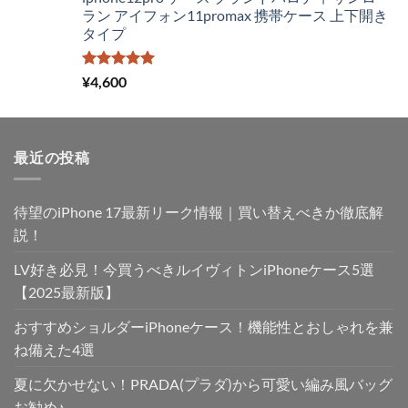
ラン アイフォン11promax 携帯ケース 上下開き
タイプ
5段階中
¥
4,600
5.00
の評価
最近の投稿
待望のiPhone 17最新リーク情報｜買い替えべきか徹底解
説！
LV好き必見！今買うべきルイヴィトンiPhoneケース5選
【2025最新版】
おすすめショルダーiPhoneケース！機能性とおしゃれを兼
ね備えた4選
夏に欠かせない！PRADA(プラダ)から可愛い編み風バッグ
お勧め♪