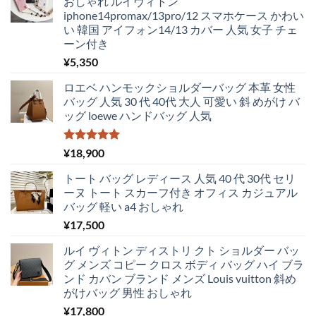
おしゃれ ルイヴィトン
し
で
iphone14promax/13pro/12 スマホケース かわい
た。
す。
い 韓国 アイフォン14/13 カバー 人気 女子 チェ
ーン付き
¥
5,350
ロエベ ハンモックショルダーバッグ 本革 女性
バッグ 人気 30 代 40代 大人 可愛い 斜 めがけ バ
ッグ loewe ハンドバッグ 人気
5段階中
¥
18,900
5.00
の評価
トート バッグ レディース 人気 40 代 30代 セリ
ーヌ トート スカーフ付き オフィス カジュアル
バッグ 軽い a4 おしゃれ
¥
17,500
ルイ ヴィトン ディストリ クト ショルダー バッ
グ メンズ コピー クロス ボディ バッグ ハイ ブラ
ンド カバン ブランド メンズ Louis vuitton 斜め
がけバッグ 男性 おしゃれ
¥
17,800