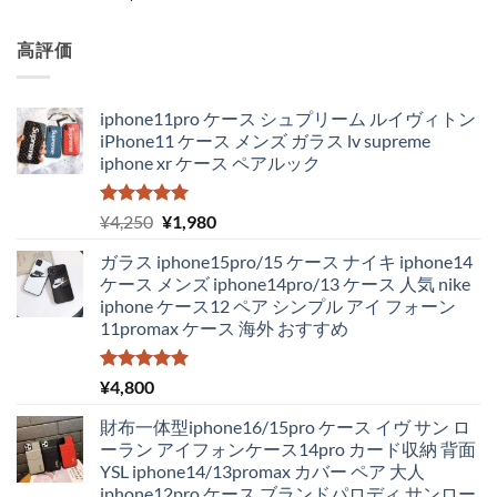
高評価
iphone11pro ケース シュプリーム ルイヴィトン
iPhone11 ケース メンズ ガラス lv supreme
iphone xr ケース ペアルック
5段階中
元
現
¥
4,250
¥
1,980
5.00
の評価
の
在
ガラス iphone15pro/15 ケース ナイキ iphone14
価
の
ケース メンズ iphone14pro/13 ケース 人気 nike
格
価
iphone ケース12 ペア シンプル アイ フォーン
は
格
11promax ケース 海外 おすすめ
¥4,250
は
で
¥1,980
し
で
5段階中
¥
4,800
5.00
の評価
た。
す。
財布一体型iphone16/15pro ケース イヴ サン ロ
ーラン アイフォンケース14pro カード収納 背面
YSL iphone14/13promax カバー ペア 大人
iphone12pro ケース ブランドパロディ サンロー