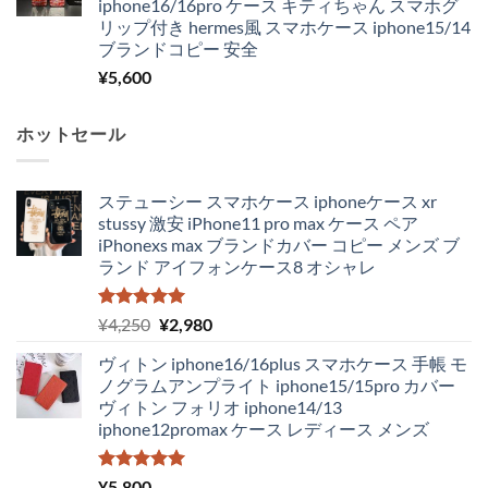
iphone16/16pro ケース キティちゃん スマホグ
リップ付き hermes風 スマホケース iphone15/14
ブランドコピー 安全
¥
5,600
ホットセール
ステューシー スマホケース iphoneケース xr
stussy 激安 iPhone11 pro max ケース ペア
iPhonexs max ブランドカバー コピー メンズ ブ
ランド アイフォンケース8 オシャレ
5段階中
元
現
¥
4,250
¥
2,980
5.00
の評価
の
在
ヴィトン iphone16/16plus スマホケース 手帳 モ
価
の
ノグラムアンプライト iphone15/15pro カバー
格
価
ヴィトン フォリオ iphone14/13
は
格
iphone12promax ケース レディース メンズ
¥4,250
は
で
¥2,980
し
で
5段階中
¥
5,800