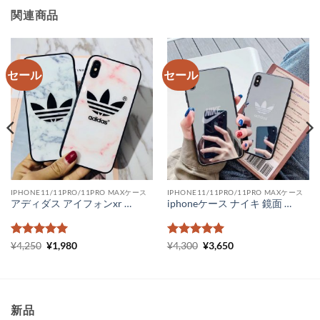
関連商品
セール
セール
IPHONE11/11PRO/11PRO MAXケース
IPHONE11/11PRO/11PRO MAXケース
アディダス アイフォンxr ケース 人気 大理石 Adidas ペア iPhoneXs Max ケース 女子 ピンク 可愛い iPhone11 pro max ケース カップルお揃い
iphoneケース ナイキ 鏡面 アイフォンケース 11 アディダス iPhone11pro max ケース ミラータイプ nike iphonexsmax ケース 海外 Adidas iphone xr ケース 通販
5段階中
元
5
の
現
5段階中
元
5
の
現
¥
4,250
¥
1,980
¥
4,300
¥
3,650
の
在
の
在
評価
評価
価
の
価
の
格
価
格
価
は
格
は
格
¥4,250
は
¥4,300
は
で
¥1,980
で
¥3,650
新品
し
で
し
で
た。
す。
た。
す。