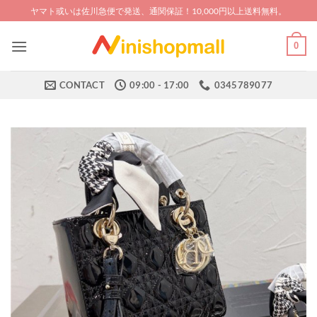
Skip
ヤマト或いは佐川急便で発送、通関保証！10,000円以上送料無料。
to
content
0
CONTACT
09:00 - 17:00
0345789077