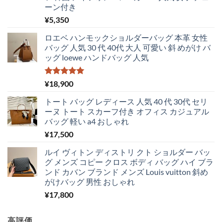
ーン付き
¥
5,350
ロエベ ハンモックショルダーバッグ 本革 女性
バッグ 人気 30 代 40代 大人 可愛い 斜 めがけ バ
ッグ loewe ハンドバッグ 人気
5段階中
¥
18,900
5.00
の評価
トート バッグ レディース 人気 40 代 30代 セリ
ーヌ トート スカーフ付き オフィス カジュアル
バッグ 軽い a4 おしゃれ
¥
17,500
ルイ ヴィトン ディストリ クト ショルダー バッ
グ メンズ コピー クロス ボディ バッグ ハイ ブラ
ンド カバン ブランド メンズ Louis vuitton 斜め
がけバッグ 男性 おしゃれ
¥
17,800
高評価