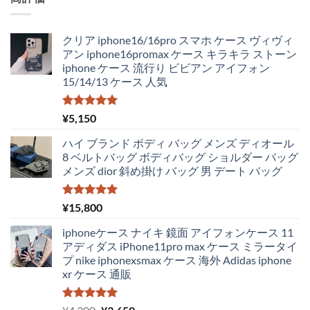
クリア iphone16/16pro スマホ ケース ヴィヴィ
アン iphone16promax ケース キラキラ ストーン
iphone ケース 流行り ビビアン アイフォン
15/14/13 ケース 人気
5段階中
¥
5,150
5.00
の評価
ハイ ブランド ボディ バッグ メンズ ディオール
8 ベルトバッグ ボディバッグ ショルダー バッグ
メンズ dior 斜め掛け バッグ 男 デート バッグ
5段階中
¥
15,800
5.00
の評価
iphoneケース ナイキ 鏡面 アイフォンケース 11
アディダス iPhone11pro max ケース ミラータイ
プ nike iphonexsmax ケース 海外 Adidas iphone
xr ケース 通販
5段階中
元
現