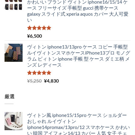
かわいい ブランド ヴィトン iphone16/15/14 ケ
ース フリーサイズ 手帳型 gucci 携帯ケース
galaxy スライド式 xperia aquos カバー 大人可愛
い
5段階中
¥
6,500
5.00
の評価
ヴィトン iphone13/13pro ケース コピー 手帳型
ルイヴィトンスマホケースiPhone13プロ モノグ
ラム ビィトン iphone 手帳 型 ケース ダミエ柄 メ
ンズ レディース
5段階中
元
現
¥
5,250
¥
4,830
5.00
の評価
の
在
価
の
厳選
格
価
は
格
¥5,250
は
ヴィトン風 iphone15/15pro ケース ショルダー
で
¥4,830
おしゃれ ルイヴィトン
し
で
iphone14promax/13pro/12 スマホケース かわい
た。
す。
い 韓国 アイフォン14/13 カバー 人気 女子 チェ