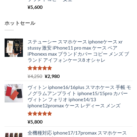
¥
5,600
ホットセール
ステューシー スマホケース iphoneケース xr
stussy 激安 iPhone11 pro max ケース ペア
iPhonexs max ブランドカバー コピー メンズ ブ
ランド アイフォンケース8 オシャレ
5段階中
元
現
¥
4,250
¥
2,980
5.00
の評価
の
在
ヴィトン iphone16/16plus スマホケース 手帳 モ
価
の
ノグラムアンプライト iphone15/15pro カバー
格
価
ヴィトン フォリオ iphone14/13
は
格
iphone12promax ケース レディース メンズ
¥4,250
は
で
¥2,980
し
で
5段階中
¥
5,800
5.00
の評価
た。
す。
全機種対応 iphone17/17promax スマホケース