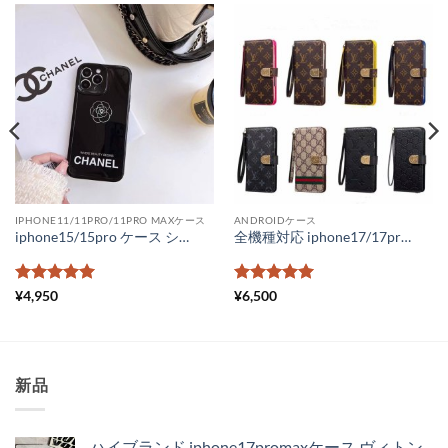
IPHONE11/11PRO/11PRO MAXケース
ANDROIDケース
iphone15/15pro ケース シャネル パロディ iphone14 ケース chanelカメリア スマホケース14promax ブランドロゴ iphone カバー シャネル携帯ケース iphone13pro ペアルック
全機種対応 iphone17/17promax スマホケース かわいい ブランド ヴィトン iphone16/15/14 ケース フリーサイズ 手帳型 gucci 携帯ケース galaxy スライド式 xperia aquos カバー 大人可愛い
5段階中
5
の
5段階中
5
の
¥
4,950
¥
6,500
評価
評価
新品
ハイブランド iphone17promaxケース ヴィトン