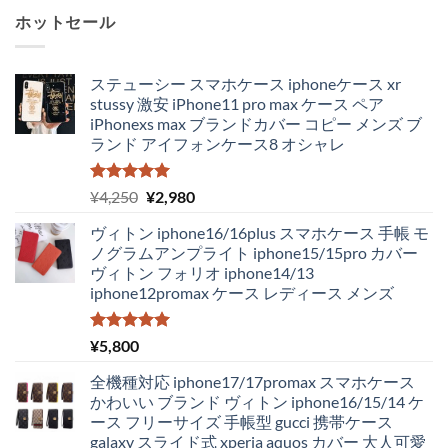
ホットセール
ステューシー スマホケース iphoneケース xr
stussy 激安 iPhone11 pro max ケース ペア
iPhonexs max ブランドカバー コピー メンズ ブ
ランド アイフォンケース8 オシャレ
5段階中
元
現
¥
4,250
¥
2,980
5.00
の評価
の
在
ヴィトン iphone16/16plus スマホケース 手帳 モ
価
の
ノグラムアンプライト iphone15/15pro カバー
格
価
ヴィトン フォリオ iphone14/13
は
格
iphone12promax ケース レディース メンズ
¥4,250
は
で
¥2,980
し
で
5段階中
¥
5,800
5.00
の評価
た。
す。
全機種対応 iphone17/17promax スマホケース
かわいい ブランド ヴィトン iphone16/15/14 ケ
ース フリーサイズ 手帳型 gucci 携帯ケース
galaxy スライド式 xperia aquos カバー 大人可愛