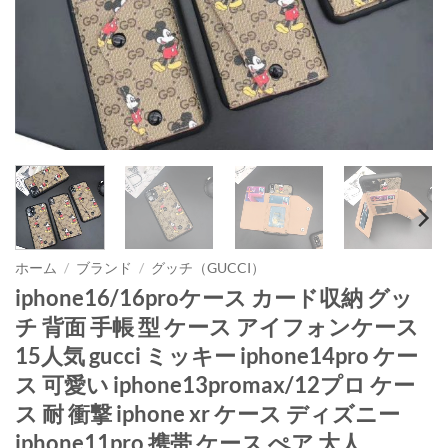
ホーム
/
ブランド
/
グッチ（GUCCI）
iphone16/16proケース カード収納 グッ
チ 背面 手帳 型 ケース アイフォンケース
15人気 gucci ミッキー iphone14pro ケー
ス 可愛い iphone13promax/12プロ ケー
ス 耐 衝撃 iphone xr ケース ディズニー
iphone11pro 携帯 ケース ぺア 大人