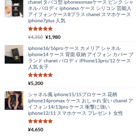
chanel タバコ型 iphonexsmaxケース ピンク シャ
ネル パロディ iphonexs ケース シリコン 芸能人
アイフォンケース8プラス chanel スマホケース
iphone7plus 人気
5段階中
元
現
¥
4,350
¥
1,980
5.00
の評価
の
在
iphone16/16pro ケース カメリア シャネル
価
の
iphone14 ケース 背面 収納 アイフォン カバー ブ
格
価
ランド chanel パロディ iPhone13pro/12 ケース
は
格
人気 女子
¥4,350
は
で
¥1,980
し
で
5段階中
¥
5,200
5.00
の評価
た。
す。
シャネル風 iphone15/15プロケース 花柄
iphone14promax ケース おしゃれ 安い chanel ア
イフォン14/13pro ケース 衝撃に強い
iphone12/11 スマホケース プレゼント 女性
5段階中
¥
4,650
5.00
の評価