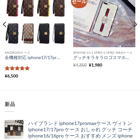
セール
ANDROIDケース
IPHONE11/11PRO/11PRO MAXケース
全機種対応 iphone17/17promax スマホケース かわいい ブランド ヴィトン iphone16/15/14 ケース フリーサイズ 手帳型 gucci 携帯ケース galaxy スライド式 xperia aquos カバー 大人可愛い
グッチキラキラロゴスマホケース iPhone11 pro max メンズ ペアルック gucci スマホケース iphone xs max xr ハードケース ガラス 人気 iPhone8 8プラスカバー おしゃれ
元
現
¥
4,350
¥
1,980
の
在
価
の
5段階中
5
の
¥
6,500
格
価
評価
は
格
¥4,350
は
で
¥1,980
し
で
た。
す。
新品
ハイブランド iphone17promaxケース ヴィトン
iphone17/17pro ケース おしゃれ グッチ コーチ
iphone16/16pro ケース おすすめ メンズ iphone