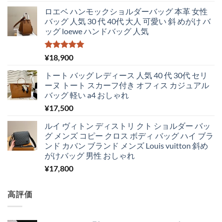
ロエベ ハンモックショルダーバッグ 本革 女性
バッグ 人気 30 代 40代 大人 可愛い 斜 めがけ バ
ッグ loewe ハンドバッグ 人気
5段階中
¥
18,900
5.00
の評価
トート バッグ レディース 人気 40 代 30代 セリ
ーヌ トート スカーフ付き オフィス カジュアル
バッグ 軽い a4 おしゃれ
¥
17,500
ルイ ヴィトン ディストリ クト ショルダー バッ
グ メンズ コピー クロス ボディ バッグ ハイ ブラ
ンド カバン ブランド メンズ Louis vuitton 斜め
がけバッグ 男性 おしゃれ
¥
17,800
高評価