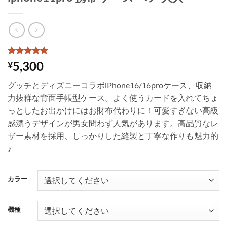
1
件の利用者
5,300
¥
評価に基づ
く5段階評
グッチとディズニーコラボiPhone16/16proケース、収納
価のうち、
5
点
力抜群な背面手帳型ケース。よく使うカードを入れてちょ
っとしたお出かけにはお財布代わりに！可愛すぎない高級
感漂うデザインが男女問わず人気があります。高品質なレ
ザー素材を採用、しっかりした縫製と丁寧な作りも魅力的
♪
カラー
機種