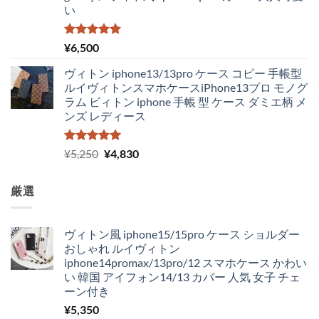
い
5段階中
¥
6,500
5.00
の評価
ヴィトン iphone13/13pro ケース コピー 手帳型
ルイヴィトンスマホケースiPhone13プロ モノグ
ラム ビィトン iphone 手帳 型 ケース ダミエ柄 メ
ンズ レディース
5段階中
元
現
¥
5,250
¥
4,830
5.00
の評価
の
在
価
の
厳選
格
価
は
格
¥5,250
は
ヴィトン風 iphone15/15pro ケース ショルダー
で
¥4,830
おしゃれ ルイヴィトン
し
で
iphone14promax/13pro/12 スマホケース かわい
た。
す。
い 韓国 アイフォン14/13 カバー 人気 女子 チェ
ーン付き
¥
5,350