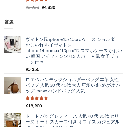
5段階中
元
現
¥
5,250
¥
4,830
5.00
の評価
の
在
価
の
厳選
格
価
は
格
¥5,250
は
ヴィトン風 iphone15/15pro ケース ショルダー
で
¥4,830
おしゃれ ルイヴィトン
し
で
iphone14promax/13pro/12 スマホケース かわい
た。
す。
い 韓国 アイフォン14/13 カバー 人気 女子 チェ
ーン付き
¥
5,350
ロエベ ハンモックショルダーバッグ 本革 女性
バッグ 人気 30 代 40代 大人 可愛い 斜 めがけ バ
ッグ loewe ハンドバッグ 人気
5段階中
¥
18,900
5.00
の評価
トート バッグ レディース 人気 40 代 30代 セリ
ーヌ トート スカーフ付き オフィス カジュアル