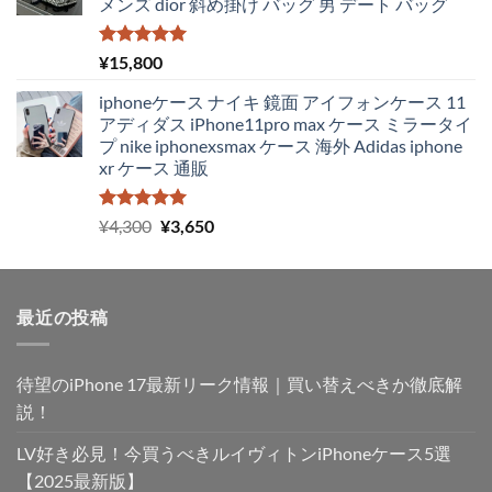
メンズ dior 斜め掛け バッグ 男 デート バッグ
5段階中
¥
15,800
5.00
の評価
iphoneケース ナイキ 鏡面 アイフォンケース 11
アディダス iPhone11pro max ケース ミラータイ
プ nike iphonexsmax ケース 海外 Adidas iphone
xr ケース 通販
5段階中
元
現
¥
4,300
¥
3,650
5.00
の評価
の
在
価
の
格
価
最近の投稿
は
格
¥4,300
は
で
¥3,650
待望のiPhone 17最新リーク情報｜買い替えべきか徹底解
し
で
た。
す。
説！
LV好き必見！今買うべきルイヴィトンiPhoneケース5選
【2025最新版】