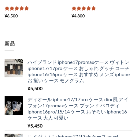
5段階中
5
の
5段階中
5
の
¥
6,500
¥
4,800
評価
評価
新品
ハイブランド iphone17promaxケース ヴィトン
iphone17/17pro ケース おしゃれ グッチ コーチ
iphone16/16pro ケース おすすめ メンズ iphone
お 揃い ケース モノグラム
¥
5,500
ディオール iphone17/17pro ケース dior風 アイ
フォン17promaxケース ブランド パロディ
iphone16pro/15/14 ケース おそろい iphone16
ケース 大人 可愛い
¥
5,450
ルイヴィトン iphone17/17air ケース gucci