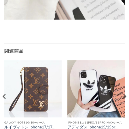
関連商品
GALAXY NOTE10/10+ケース
IPHONE11/11PRO/11PRO MAXケース
ルイヴィトン iphone17/17pro/16/15/15pro ケース 手帳型 グッチ android スライド式スマホケース ヴィトンスマホケースギャラクシー アイフォン コピー 全機種対応 激安
アディダス iphone15/15proケース 人気 adidas iPhone14 スマホケース カップル ネックストラップ iPhone14pro ケース おしゃれギフト スポーツブランド iphone13promax/12pro カバー 対衝撃