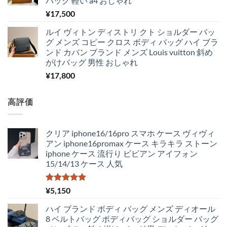
バッグ 軽い a4 おしゃれ
¥
17,500
ルイ ヴィトン ディストリ クト ショルダー バッ
グ メンズ コピー クロス ボディ バッグ ハイ ブラ
ンド カバン ブランド メンズ Louis vuitton 斜め
がけバッグ 男性 おしゃれ
¥
17,800
高評価
クリア iphone16/16pro スマホ ケース ヴィヴィ
アン iphone16promax ケース キラキラ ストーン
iphone ケース 流行り ビビアン アイフォン
15/14/13 ケース 人気
5段階中
¥
5,150
5.00
の評価
ハイ ブランド ボディ バッグ メンズ ディオール
8 ベルトバッグ ボディバッグ ショルダー バッグ