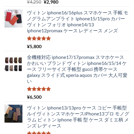
5段階中
元
現
¥
4,250
¥
2,980
5.00
の評価
の
在
ヴィトン iphone16/16plus スマホケース 手帳 モ
価
の
ノグラムアンプライト iphone15/15pro カバー
格
価
ヴィトン フォリオ iphone14/13
は
格
iphone12promax ケース レディース メンズ
¥4,250
は
で
¥2,980
し
で
5段階中
¥
5,800
5.00
の評価
た。
す。
全機種対応 iphone17/17promax スマホケース
かわいい ブランド ヴィトン iphone16/15/14 ケ
ース フリーサイズ 手帳型 gucci 携帯ケース
galaxy スライド式 xperia aquos カバー 大人可愛
い
5段階中
¥
6,500
5.00
の評価
ヴィトン iphone13/13pro ケース コピー 手帳型
ルイヴィトンスマホケースiPhone13プロ モノグ
ラム ビィトン iphone 手帳 型 ケース ダミエ柄 メ
ンズ レディース