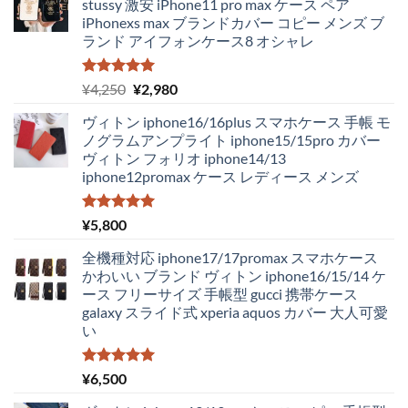
stussy 激安 iPhone11 pro max ケース ペア
iPhonexs max ブランドカバー コピー メンズ ブ
ランド アイフォンケース8 オシャレ
5段階中
元
現
¥
4,250
¥
2,980
5.00
の評価
の
在
ヴィトン iphone16/16plus スマホケース 手帳 モ
価
の
ノグラムアンプライト iphone15/15pro カバー
格
価
ヴィトン フォリオ iphone14/13
は
格
iphone12promax ケース レディース メンズ
¥4,250
は
で
¥2,980
し
で
5段階中
¥
5,800
5.00
の評価
た。
す。
全機種対応 iphone17/17promax スマホケース
かわいい ブランド ヴィトン iphone16/15/14 ケ
ース フリーサイズ 手帳型 gucci 携帯ケース
galaxy スライド式 xperia aquos カバー 大人可愛
い
5段階中
¥
6,500
5.00
の評価