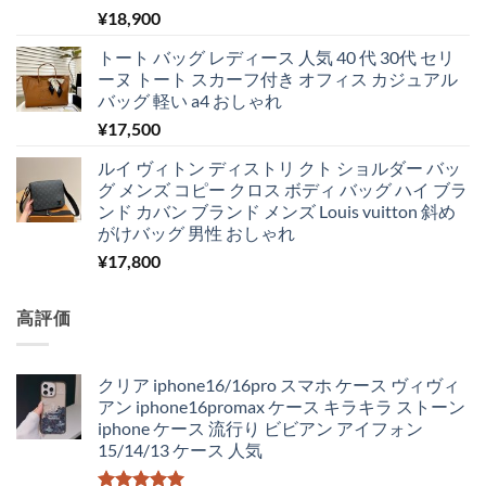
5段階中
¥
18,900
5.00
の評価
トート バッグ レディース 人気 40 代 30代 セリ
ーヌ トート スカーフ付き オフィス カジュアル
バッグ 軽い a4 おしゃれ
¥
17,500
ルイ ヴィトン ディストリ クト ショルダー バッ
グ メンズ コピー クロス ボディ バッグ ハイ ブラ
ンド カバン ブランド メンズ Louis vuitton 斜め
がけバッグ 男性 おしゃれ
¥
17,800
高評価
クリア iphone16/16pro スマホ ケース ヴィヴィ
アン iphone16promax ケース キラキラ ストーン
iphone ケース 流行り ビビアン アイフォン
15/14/13 ケース 人気