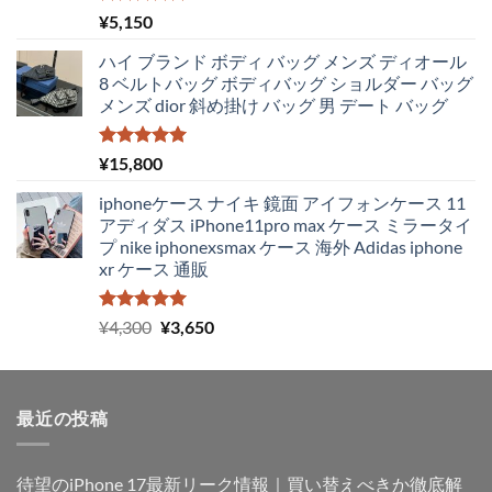
5段階中
¥
5,150
5.00
の評価
ハイ ブランド ボディ バッグ メンズ ディオール
8 ベルトバッグ ボディバッグ ショルダー バッグ
メンズ dior 斜め掛け バッグ 男 デート バッグ
5段階中
¥
15,800
5.00
の評価
iphoneケース ナイキ 鏡面 アイフォンケース 11
アディダス iPhone11pro max ケース ミラータイ
プ nike iphonexsmax ケース 海外 Adidas iphone
xr ケース 通販
5段階中
元
現
¥
4,300
¥
3,650
5.00
の評価
の
在
価
の
格
価
最近の投稿
は
格
¥4,300
は
で
¥3,650
待望のiPhone 17最新リーク情報｜買い替えべきか徹底解
し
で