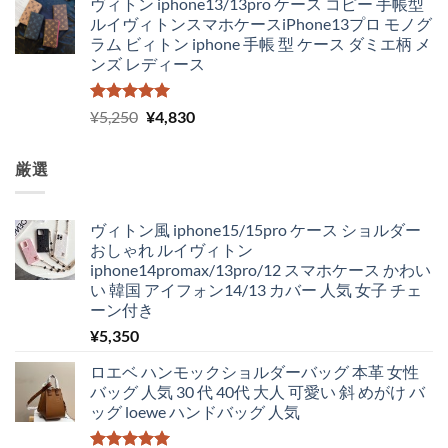
ヴィトン iphone13/13pro ケース コピー 手帳型
ルイヴィトンスマホケースiPhone13プロ モノグ
ラム ビィトン iphone 手帳 型 ケース ダミエ柄 メ
ンズ レディース
5段階中
元
現
¥
5,250
¥
4,830
5.00
の評価
の
在
価
の
厳選
格
価
は
格
¥5,250
は
ヴィトン風 iphone15/15pro ケース ショルダー
で
¥4,830
おしゃれ ルイヴィトン
し
で
iphone14promax/13pro/12 スマホケース かわい
た。
す。
い 韓国 アイフォン14/13 カバー 人気 女子 チェ
ーン付き
¥
5,350
ロエベ ハンモックショルダーバッグ 本革 女性
バッグ 人気 30 代 40代 大人 可愛い 斜 めがけ バ
ッグ loewe ハンドバッグ 人気