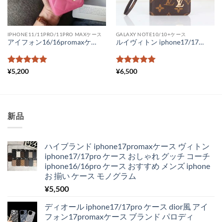
IPHONE11/11PRO/11PRO MAXケース
GALAXY NOTE10/10+ケース
アイフォン16/16promaxケース シャネル マトラッセ iphone15/15pro ケース 背面収納 iphone14promax ケース chanel アイフォン14/13ケース ラムスキン ココマーク ブランドパロディ iphone12promax ケース かわいい
ルイヴィトン iphone17/17pro/16/15/15pro ケース 手帳型 グッチ android スライド式スマホケース ヴィトンスマホケースギャラクシー アイフォン コピー 全機種対応 激安
5段階中
5
の
5段階中
5
の
¥
5,200
¥
6,500
評価
評価
新品
ハイブランド iphone17promaxケース ヴィトン
iphone17/17pro ケース おしゃれ グッチ コーチ
iphone16/16pro ケース おすすめ メンズ iphone
お 揃い ケース モノグラム
¥
5,500
ディオール iphone17/17pro ケース dior風 アイ
フォン17promaxケース ブランド パロディ