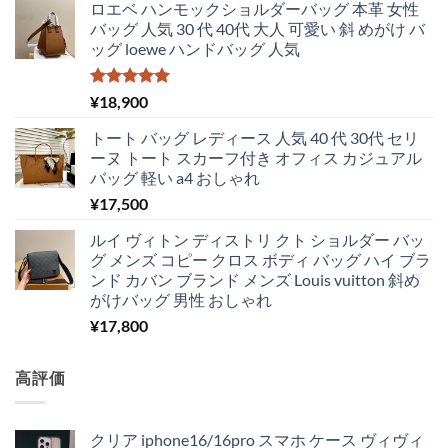
ロエベ ハンモックショルダーバッグ 本革 女性
バッグ 人気 30 代 40代 大人 可愛い 斜 めがけ バ
ッグ loewe ハンドバッグ 人気
5段階中
¥
18,900
5.00
の評価
トート バッグ レディース 人気 40 代 30代 セリ
ーヌ トート スカーフ付き オフィス カジュアル
バッグ 軽い a4 おしゃれ
¥
17,500
ルイ ヴィトン ディストリ クト ショルダー バッ
グ メンズ コピー クロス ボディ バッグ ハイ ブラ
ンド カバン ブランド メンズ Louis vuitton 斜め
がけバッグ 男性 おしゃれ
¥
17,800
高評価
クリア iphone16/16pro スマホ ケース ヴィヴィ