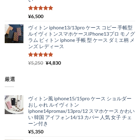
5段階中
¥
6,500
5.00
の評価
ヴィトン iphone13/13pro ケース コピー 手帳型
ルイヴィトンスマホケースiPhone13プロ モノグ
ラム ビィトン iphone 手帳 型 ケース ダミエ柄 メ
ンズ レディース
5段階中
元
現
¥
5,250
¥
4,830
5.00
の評価
の
在
価
の
厳選
格
価
は
格
¥5,250
は
ヴィトン風 iphone15/15pro ケース ショルダー
で
¥4,830
おしゃれ ルイヴィトン
し
で
iphone14promax/13pro/12 スマホケース かわい
た。
す。
い 韓国 アイフォン14/13 カバー 人気 女子 チェ
ーン付き
¥
5,350