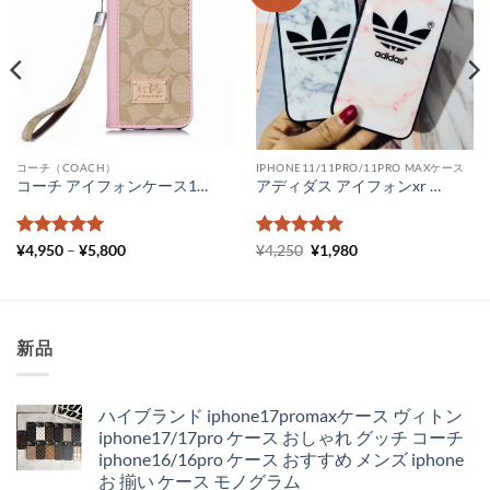
コーチ（COACH）
IPHONE11/11PRO/11PRO MAXケース
コーチ アイフォンケース15promax/15pro 手帳型 coach iPhone14 ケースレザー ブランド iPhone14pro/13promax スマホケース コーチ携帯ケース アイフォン12/11 レディース メンズ
アディダス アイフォンxr ケース 人気 大理石 Adidas ペア iPhoneXs Max ケース 女子 ピンク 可愛い iPhone11 pro max ケース カップルお揃い
5段階中
5
の
価
5段階中
元
5
の
現
¥
4,950
–
¥
5,800
¥
4,250
¥
1,980
格
の
在
評価
評価
帯:
価
の
¥4,950
格
価
–
は
格
¥5,800
¥4,250
は
で
¥1,980
新品
し
で
た。
す。
ハイブランド iphone17promaxケース ヴィトン
iphone17/17pro ケース おしゃれ グッチ コーチ
iphone16/16pro ケース おすすめ メンズ iphone
お 揃い ケース モノグラム