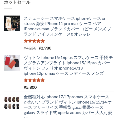
ホットセール
ステューシー スマホケース iphoneケース xr
stussy 激安 iPhone11 pro max ケース ペア
iPhonexs max ブランドカバー コピー メンズ ブ
ランド アイフォンケース8 オシャレ
5段階中
元
現
¥
4,250
¥
2,980
5.00
の評価
の
在
ヴィトン iphone16/16plus スマホケース 手帳 モ
価
の
ノグラムアンプライト iphone15/15pro カバー
格
価
ヴィトン フォリオ iphone14/13
は
格
iphone12promax ケース レディース メンズ
¥4,250
は
で
¥2,980
し
で
5段階中
¥
5,800
5.00
の評価
た。
す。
全機種対応 iphone17/17promax スマホケース
かわいい ブランド ヴィトン iphone16/15/14 ケ
ース フリーサイズ 手帳型 gucci 携帯ケース
galaxy スライド式 xperia aquos カバー 大人可愛
い