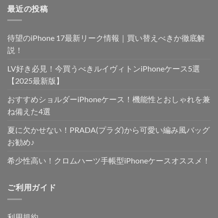
最近の投稿
は
格
¥4,300
は
で
¥3,650
待望のiPhone 17最新リーク情報｜買い替えべきか徹底解
し
で
た。
す。
説！
LV好き必見！今買うべきルイヴィトンiPhoneケース5選
【2025最新版】
おすすめショルダーiPhoneケース！機能性とおしゃれを兼
ね備えた4選
夏に欠かせない！PRADA(プラダ)から可愛い編み風バッグ
お勧め♪
希少性高い！クロムハーツ手帳型iPhoneケースオススメ！
ご利用ガイド
利用規約