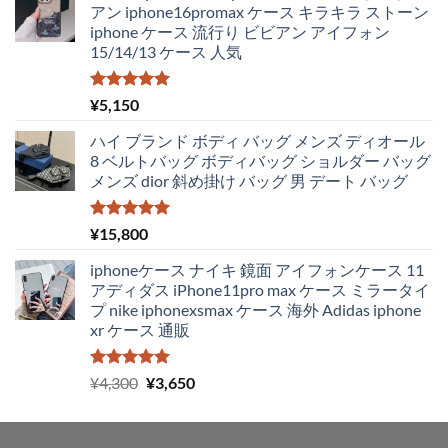
アン iphone16promax ケース キラキラ ストーン
iphone ケース 流行り ビビアン アイフォン
15/14/13 ケース 人気
5段階中
¥
5,150
5.00
の評価
ハイ ブランド ボディ バッグ メンズ ディオール
8 ベルトバッグ ボディバッグ ショルダー バッグ
メンズ dior 斜め掛け バッグ 男 デート バッグ
5段階中
¥
15,800
5.00
の評価
iphoneケース ナイキ 鏡面 アイフォンケース 11
アディダス iPhone11pro max ケース ミラータイ
プ nike iphonexsmax ケース 海外 Adidas iphone
xr ケース 通販
5段階中
元
現
¥
4,300
¥
3,650
5.00
の評価
の
在
価
の
格
価