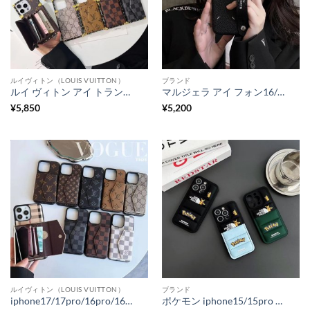
ルイヴィトン（LOUIS VUITTON）
ブランド
ルイ ヴィトン アイ トランク iphone16/16pro/15/15promax ケース ショルダー iphone カード 収納 ケース ヴィトン gucci galaxy s23 ultra ケース おしゃれ メンズ ギャラクシーs22/s21 ケース ブランド
マルジェラ アイ フォン16/16promax/15 ケース ベルト付き iphone15pro/14/13 ケース おしゃれ ブランド Margiela iphoneケース 韓国 流行り
¥
5,850
¥
5,200
ルイヴィトン（LOUIS VUITTON）
ブランド
iphone17/17pro/16pro/16plus カード 収納 ケース ルイヴィトン iphone15/15pro ケース メンズ ブランド アイフォン14pro/13pro カバー gucci風 スマホケース iphone13/12 iphone ケース 大人 おしゃれ
ポケモン iphone15/15pro ケース ノース フェイス iphone ケース ダウン iphone14 ケース キャラクター ピカチュウ iphone13/12pro ケース 流行り