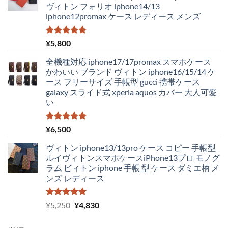
ヴィトン フォリオ iphone14/13
は
格
iphone12promax ケース レディース メンズ
¥4,250
は
で
¥2,980
し
で
5段階中
¥
5,800
5.00
の評価
た。
す。
全機種対応 iphone17/17promax スマホケース
かわいい ブランド ヴィトン iphone16/15/14 ケ
ース フリーサイズ 手帳型 gucci 携帯ケース
galaxy スライド式 xperia aquos カバー 大人可愛
い
5段階中
¥
6,500
5.00
の評価
ヴィトン iphone13/13pro ケース コピー 手帳型
ルイヴィトンスマホケースiPhone13プロ モノグ
ラム ビィトン iphone 手帳 型 ケース ダミエ柄 メ
ンズ レディース
5段階中
元
現
¥
5,250
¥
4,830
5.00
の評価
の
在
価
の