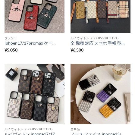
ブランド
ルイヴィトン（LOUIS VUITTON）
iphoen17/17promax ケース ヴィヴィアン スマホケース iphone16/16pro トカゲ柄 ブランド iphone15pro/14pro ケース 人気 アイフォン14/13/12 ケース 流行り iphoneケース 海外セレブ
全 機種 対応 スマホ 手帳 型 ケース ルイヴィトン iphone17/17pro スマホケース 手帳 型 大人 おしゃれ ブランド gucci風 iphone galaxy エクスぺリア 携帯 カバー アンドロイド スライド 式
¥
5,050
¥
6,500
ルイヴィトン（LOUIS VUITTON）
全商品
ルイヴィトン iphone17/17pro/16/16plus カード 収納 ケース iphone15/15pro ケース ブランド メンズ iphone14pro/14promax ケース 高級 iphone13/12 ケース ペア 大人 背面収納
ノース フェイス iphone15/15pro ケース 流行り iphone14 ケース かっこいい iphone14promax/13/12 スマホケース ブランド 人気 おしゃれ iphone ケース バイカラー