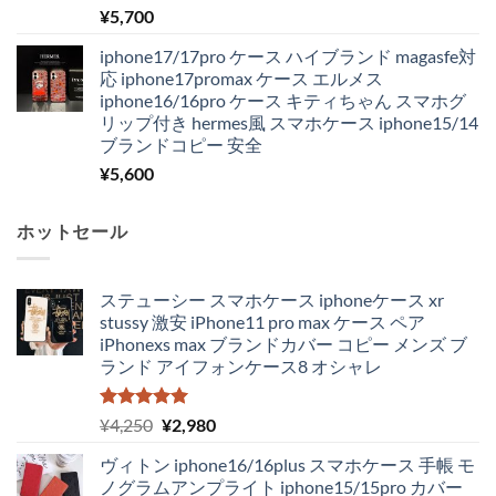
¥
5,700
iphone17/17pro ケース ハイブランド magasfe対
応 iphone17promax ケース エルメス
iphone16/16pro ケース キティちゃん スマホグ
リップ付き hermes風 スマホケース iphone15/14
ブランドコピー 安全
¥
5,600
ホットセール
ステューシー スマホケース iphoneケース xr
stussy 激安 iPhone11 pro max ケース ペア
iPhonexs max ブランドカバー コピー メンズ ブ
ランド アイフォンケース8 オシャレ
5段階中
元
現
¥
4,250
¥
2,980
5.00
の評価
の
在
ヴィトン iphone16/16plus スマホケース 手帳 モ
価
の
ノグラムアンプライト iphone15/15pro カバー
格
価