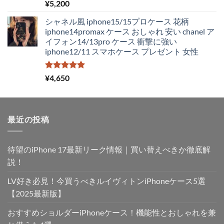
し
で
5段階中
¥
5,200
5.00
の評価
た。
す。
シャネル風 iphone15/15プロケース 花柄
iphone14promax ケース おしゃれ 安い chanel ア
イフォン14/13pro ケース 衝撃に強い
iphone12/11 スマホケース プレゼント 女性
5段階中
¥
4,650
5.00
の評価
最近の投稿
待望のiPhone 17最新リーク情報｜買い替えべきか徹底解
説！
LV好き必見！今買うべきルイヴィトンiPhoneケース5選
【2025最新版】
おすすめショルダーiPhoneケース！機能性とおしゃれを兼