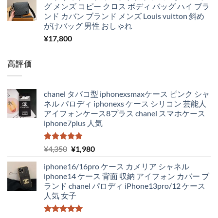
グ メンズ コピー クロス ボディ バッグ ハイ ブラ
ンド カバン ブランド メンズ Louis vuitton 斜め
がけバッグ 男性 おしゃれ
¥
17,800
高評価
chanel タバコ型 iphonexsmaxケース ピンク シャ
ネル パロディ iphonexs ケース シリコン 芸能人
アイフォンケース8プラス chanel スマホケース
iphone7plus 人気
5段階中
元
現
¥
4,350
¥
1,980
5.00
の評価
の
在
iphone16/16pro ケース カメリア シャネル
価
の
iphone14 ケース 背面 収納 アイフォン カバー ブ
格
価
ランド chanel パロディ iPhone13pro/12 ケース
は
格
人気 女子
¥4,350
は
で
¥1,980