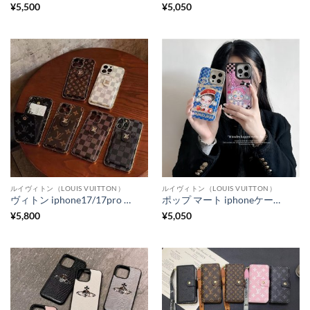
¥
5,500
¥
5,050
ルイヴィトン（LOUIS VUITTON）
ルイヴィトン（LOUIS VUITTON）
ヴィトン iphone17/17pro ケース ショルダー iphone16/16pro/15pro/15plus ケース カート収納 iphone14/14promax ケース ペア 大人 ブランド iphone13/12 ケース おしゃれ 斜めがけ
ポップ マート iphoneケース ヴィトン風 iphone15pro/15pro max ケース 大人 可愛い iphone14 ケース キャラクター iphone14pro/13promax ケース 人気 ブランド 女子
¥
5,800
¥
5,050