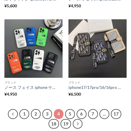
¥
5,600
¥
4,950
ブランド
ブランド
ノース フェイス iphone ケース ダウン iphone15/15pro ケース 個性 的 おしゃれ north face iphone14 ケース 耐 衝撃 iphone13promax/12 ケース ペア 大人 ブランド
iphone17/17pro/16/16pro ケース dior アイ フォン15pro/15plus ケース 手帳型 ディオール iphone14 ケース 手帳 型 人気 女子 iphone14promax/13/12 ケース ブランドコピー 安全
¥
4,950
¥
6,500
1
2
3
4
5
6
7
…
17
18
19