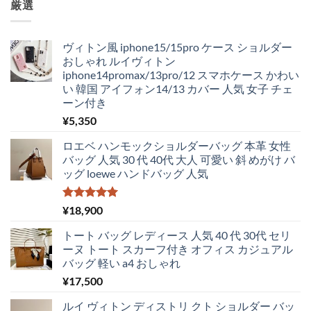
厳選
格
価
は
格
¥5,250
は
ヴィトン風 iphone15/15pro ケース ショルダー
で
¥4,830
おしゃれ ルイヴィトン
し
で
iphone14promax/13pro/12 スマホケース かわい
た。
す。
い 韓国 アイフォン14/13 カバー 人気 女子 チェ
ーン付き
¥
5,350
ロエベ ハンモックショルダーバッグ 本革 女性
バッグ 人気 30 代 40代 大人 可愛い 斜 めがけ バ
ッグ loewe ハンドバッグ 人気
5段階中
¥
18,900
5.00
の評価
トート バッグ レディース 人気 40 代 30代 セリ
ーヌ トート スカーフ付き オフィス カジュアル
バッグ 軽い a4 おしゃれ
¥
17,500
ルイ ヴィトン ディストリ クト ショルダー バッ