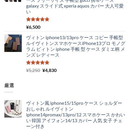
galaxy スライド式 xperia aquos カバー 大人可愛
い
5段階中
¥
6,500
5.00
の評価
ヴィトン iphone13/13pro ケース コピー 手帳型
ルイヴィトンスマホケースiPhone13プロ モノグ
ラム ビィトン iphone 手帳 型 ケース ダミエ柄 メ
ンズ レディース
5段階中
元
現
¥
5,250
¥
4,830
5.00
の評価
の
在
価
の
厳選
格
価
は
格
¥5,250
は
ヴィトン風 iphone15/15pro ケース ショルダー
で
¥4,830
おしゃれ ルイヴィトン
し
で
iphone14promax/13pro/12 スマホケース かわい
た。
す。
い 韓国 アイフォン14/13 カバー 人気 女子 チェ
ーン付き