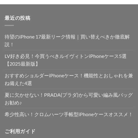
価
の
格
価
最近の投稿
は
格
¥4,300
は
で
¥3,650
待望のiPhone 17最新リーク情報｜買い替えべきか徹底解
し
で
た。
す。
説！
LV好き必見！今買うべきルイヴィトンiPhoneケース5選
【2025最新版】
おすすめショルダーiPhoneケース！機能性とおしゃれを兼
ね備えた4選
夏に欠かせない！PRADA(プラダ)から可愛い編み風バッグ
お勧め♪
希少性高い！クロムハーツ手帳型iPhoneケースオススメ！
ご利用ガイド