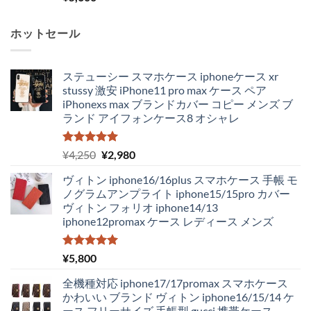
ホットセール
ステューシー スマホケース iphoneケース xr
stussy 激安 iPhone11 pro max ケース ペア
iPhonexs max ブランドカバー コピー メンズ ブ
ランド アイフォンケース8 オシャレ
5段階中
元
現
¥
4,250
¥
2,980
5.00
の評価
の
在
ヴィトン iphone16/16plus スマホケース 手帳 モ
価
の
ノグラムアンプライト iphone15/15pro カバー
格
価
ヴィトン フォリオ iphone14/13
は
格
iphone12promax ケース レディース メンズ
¥4,250
は
で
¥2,980
し
で
5段階中
¥
5,800
5.00
の評価
た。
す。
全機種対応 iphone17/17promax スマホケース
かわいい ブランド ヴィトン iphone16/15/14 ケ
ース フリーサイズ 手帳型 gucci 携帯ケース