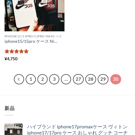
IPHONE11/11PRO/11PRO MAXケース
iphone15/15pro ケース Nike Adidas コラボ iPhone14/13/12pro maxケース ペアルック スマホケース11pro ナイキダスナイキアディダスiPhonexr ケース スポーツブランドiPhone plus/iPhoneXsケース ガラス
5段階中
5
の
¥
4,750
評価
1
2
3
…
27
28
29
30
新品
ハイブランド iphone17promaxケース ヴィトン
iphone17/17pro ケース おしゃれ グッチ コーチ