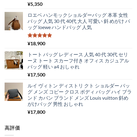
¥
5,350
ロエベ ハンモックショルダーバッグ 本革 女性
バッグ 人気 30 代 40代 大人 可愛い 斜 めがけ バ
ッグ loewe ハンドバッグ 人気
5段階中
¥
18,900
5.00
の評価
トート バッグ レディース 人気 40 代 30代 セリ
ーヌ トート スカーフ付き オフィス カジュアル
バッグ 軽い a4 おしゃれ
¥
17,500
ルイ ヴィトン ディストリ クト ショルダー バッ
グ メンズ コピー クロス ボディ バッグ ハイ ブラ
ンド カバン ブランド メンズ Louis vuitton 斜め
がけバッグ 男性 おしゃれ
¥
17,800
高評価