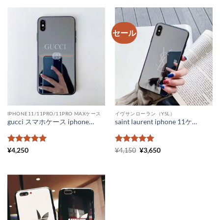
格
価
格
価
は
格
は
格
¥5,250
は
¥4,300
は
で
¥4,830
で
¥3,650
し
で
し
で
セール
た。
す。
た。
す。
IPHONE11/11PRO/11PRO MAXケース
イヴサンローラン（YSL）
gucci スマホケース iphone11promax 鏡面 シャネルパロディ iPhone11 ケース ミラータイプ グッチ スマホケース iPhonex iPhonexr メンズ 通販 ハイブランド ロゴ柄 iPhonexs max ハードケース おしゃれ
saint laurent iphone 11ケース 鏡面 メンズ ルイヴィトン アイフォンケース11pro ペア LV iPhone11promax xs xr ケース ハイブランド ロゴ 激安 通販
5段階中
5
の
5段階中
元
5
の
現
¥
4,250
¥
4,150
¥
3,650
の
在
評価
評価
価
の
格
価
は
格
¥4,150
は
で
¥3,650
し
で
た。
す。