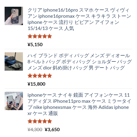
クリア iphone16/16pro スマホ ケース ヴィヴィ
アン iphone16promax ケース キラキラ ストーン
iphone ケース 流行り ビビアン アイフォン
15/14/13 ケース 人気
5段階中
¥
5,150
5.00
の評価
ハイ ブランド ボディ バッグ メンズ ディオール
8 ベルトバッグ ボディバッグ ショルダー バッグ
メンズ dior 斜め掛け バッグ 男 デート バッグ
5段階中
¥
15,800
5.00
の評価
iphoneケース ナイキ 鏡面 アイフォンケース 11
アディダス iPhone11pro max ケース ミラータイ
プ nike iphonexsmax ケース 海外 Adidas iphone
xr ケース 通販
5段階中
元
現
¥
4,300
¥
3,650
5.00
の評価
の
在