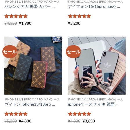
IPHONE11/11PRO/11PRO MAXケース
IPHONE11/11PRO/11PRO MAXケース
バレンシアガ 携帯 カバー コピー ペアルック iphone12ケース 新作 balenciaga iphone xr アイフォンケース11 ケース 海外セレブ 背面ガラス
アイフォン16/16promaxケース シャネル マトラッセ iphone15/15pro ケース 背面収納 iphone14promax ケース chanel アイフォン14/13ケース ラムスキン ココマーク ブランドパロディ iphone12promax ケース かわいい
5段階中
元
5
の
現
5段階中
5
の
¥
4,350
¥
1,980
¥
5,200
の
在
評価
評価
価
の
格
価
は
格
¥4,350
は
で
¥1,980
し
で
セール
セール
た。
す。
IPHONE11/11PRO/11PRO MAXケース
IPHONE11/11PRO/11PRO MAXケース
ヴィトン iphone13/13pro ケース コピー 手帳型 ルイヴィトンスマホケースiPhone13プロ モノグラム ビィトン iphone 手帳 型 ケース ダミエ柄 メンズ レディース
iphoneケース ナイキ 鏡面 アイフォンケース 11 アディダス iPhone11pro max ケース ミラータイプ nike iphonexsmax ケース 海外 Adidas iphone xr ケース 通販
5段階中
元
5
の
現
5段階中
元
5
の
現
¥
5,250
¥
4,830
¥
4,300
¥
3,650
の
在
の
在
評価
評価
価
の
価
の