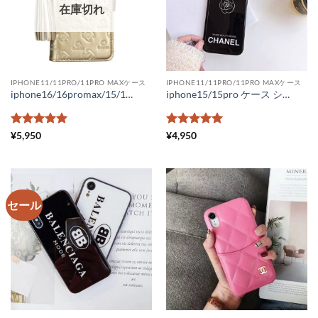
在庫切れ
IPHONE11/11PRO/11PRO MAXケース
IPHONE11/11PRO/11PRO MAXケース
iphone16/16promax/15/15pro ケース 手帳型 シャネル パロディiphone14/14pro ケース レザー スーパーコピースマホケース iphone13 iphone12pro ケース レディース タッセル付き
iphone15/15pro ケース シャネル パロディ iphone14 ケース chanelカメリア スマホケース14promax ブランドロゴ iphone カバー シャネル携帯ケース iphone13pro ペアルック
5段階中
5
の
5段階中
5
の
¥
5,950
¥
4,950
評価
評価
セール