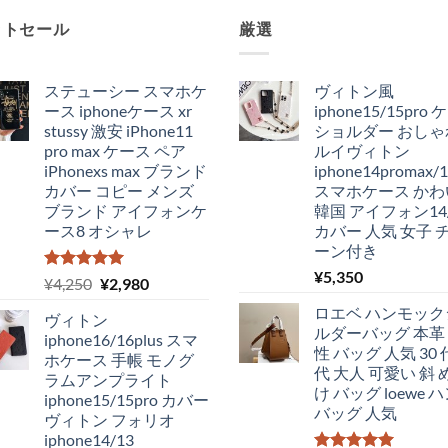
ットセール
厳選
ステューシー スマホケ
ヴィトン風
ース iphoneケース xr
iphone15/15pro
stussy 激安 iPhone11
ショルダー おしゃ
pro max ケース ペア
ルイヴィトン
iPhonexs max ブランド
iphone14promax/1
カバー コピー メンズ
スマホケース かわ
ブランド アイフォンケ
韓国 アイフォン14/
ース8 オシャレ
カバー 人気 女子 
ーン付き
¥
5,350
5段階中
元
現
¥
4,250
¥
2,980
5.00
の評価
の
在
ロエベ ハンモック
ヴィトン
価
の
ルダーバッグ 本革
iphone16/16plus スマ
格
価
性 バッグ 人気 30 代
ホケース 手帳 モノグ
は
格
代 大人 可愛い 斜 
ラムアンプライト
¥4,250
は
け バッグ loewe 
iphone15/15pro カバー
で
¥2,980
バッグ 人気
ヴィトン フォリオ
し
で
iphone14/13