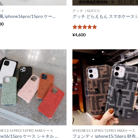
ンド
グッチ（GUCCI）
dior 風 iphone16pro/15pro ケース カード 収納 ディオール iphone14pro max 携帯ケース オブリーク ジャカード スマホケース14 ペア iphone13pro max/12カバー ハイブランド 女子 アイフォン11 保護ケース お揃い
グッチ どらえもん スマホケース iphone15 ペア gucci ノースフェイス 
00
5段階中
5
の
¥
4,600
評価
NE11/11PRO/11PRO MAXケース
IPHONE11/11PRO/11PRO MAXケース
iphone16/15pro ケース シャネル パロディ iphone14pro max/14pro 携帯ケース chanel カメリア アイフォン13/12 カバー 大人女子 型押し iphone13pro ケース 可愛い プレゼント
フェンディ iphone15/16pro 財布 型 ケース メンズ Fendi iphone14/14pr