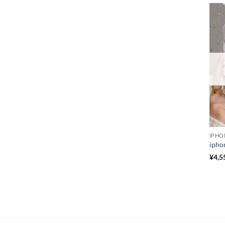
IPHO
¥
4,5