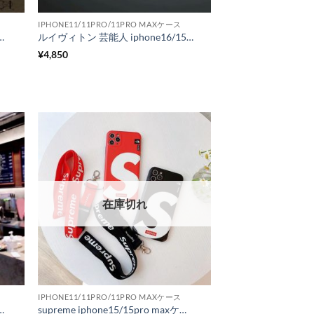
IPHONE11/11PRO/11PRO MAXケース
コラボ iPhone14/14pro max ケース ブランド ノースフェイス グッチ iPhone13ケース うしえもん iphoneケース 12pro/11
ルイヴィトン 芸能人 iphone16/15proケース メンズ トランク型 iphone14pro/14pro max ケース シュプリーム ヴィトン 携帯ケース iphone13 ストラップ iphone12pro/11promax ケース ペア 大人 ブランド
¥
4,850
在庫切れ
IPHONE11/11PRO/11PRO MAXケース
o maxケース 手帳型じゃない カード アイフォン13pro/12pro max 保護カバー ビジネス風 iphone11/xs max スマホカバー 便利 iphone11ケース ブランド 人気
supreme iphone15/15pro maxケース 首掛け アイフォン14/14pro max/13カバー ノース シュプリーム iphone13pro/12 携帯ケース 高校生 ストリート系 スマホケース 韓国 ファッション