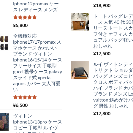
た。
す。
iphone12promax ケー
5段階中
¥
18,900
ス レディース メンズ
5.00
の評価
トート バッグ レ
ース 人気 40 代 30
5段階中
¥
5,800
リーヌ トート ス
5.00
の評価
フ付き オフィス 
全機種対応
ュアル バッグ 軽い 
iphone17/17promax ス
おしゃれ
マホケース かわいい
¥
17,500
ブランド ヴィトン
iphone16/15/14 ケース
ルイ ヴィトン デ
フリーサイズ 手帳型
トリ クト ショル
gucci 携帯ケース galaxy
バッグ メンズ コ
スライド式 xperia
クロス ボディ バ
aquos カバー 大人可愛
ハイ ブランド カ
い
ブランド メンズ Lou
vuitton 斜めがけ
5段階中
¥
6,500
グ 男性 おしゃれ
5.00
の評価
¥
17,800
ヴィトン
iphone13/13pro ケース
コピー 手帳型 ルイヴ