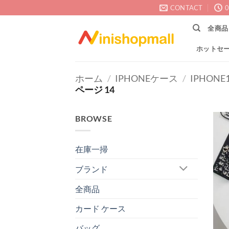
Skip
CONTACT
0
to
全商品
content
ホットセ
ホーム
/
IPHONEケース
/
IPHONE
ページ 14
BROWSE
在庫一掃
ブランド
全商品
カード ケース
バッグ