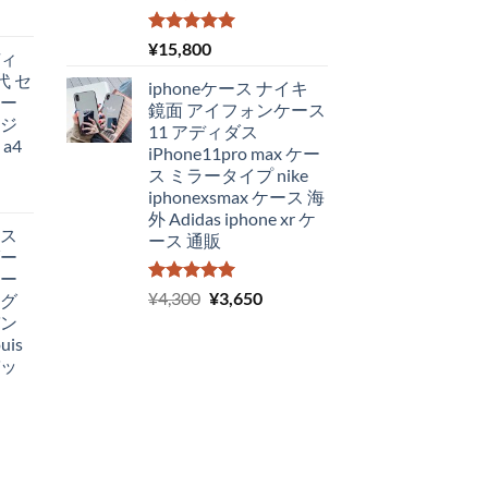
5段階中
¥
15,800
ディ
5.00
の評価
代 セ
iphoneケース ナイキ
カー
鏡面 アイフォンケース
カジ
11 アディダス
a4
iPhone11pro max ケー
ス ミラータイプ nike
iphonexsmax ケース 海
外 Adidas iphone xr ケ
ィス
ース 通販
ダー
ピー
5段階中
元
現
¥
4,300
¥
3,650
ッグ
5.00
の評価
の
在
バン
価
の
is
バッ
格
価
は
格
¥4,300
は
で
¥3,650
し
で
た。
す。