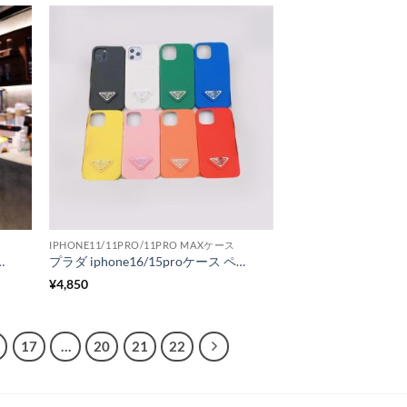
IPHONE11/11PRO/11PRO MAXケース
ース 型押し アイフォン13pro/13 カバー 韓国 流行り スマホカバー iphone12 大人可愛い モバイルケース おすすめ
プラダ iphone16/15proケース ペア 大人 prada アイフォン14pro max/14 カバー パロディ風 iphone13プロ ケース レザー 高級 スマホケース iphone12 お揃い ブランド
¥
4,850
17
…
20
21
22