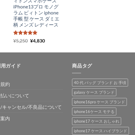
ィトンスマホケース
iPhone13プロ モノグ
ラム ビィトン iphone
手帳 型 ケース ダミエ
柄 メンズ レディース
5段階中
元
現
¥
5,250
¥
4,830
5.00
の評価
の
在
価
の
格
価
利用ガイド
は
格
商品タグ
¥5,250
は
で
¥4,830
40 代 バッグ ブランド お 手頃
用規約
し
で
た。
す。
galaxy ケース ブランド
支払いについて
iphone16pro ケース ブランド
/キャンセル/不良品について
iphone16ケース モテる
舗案内
iphone17 ケース おしゃれ
iphone17 ケース ハイブランド