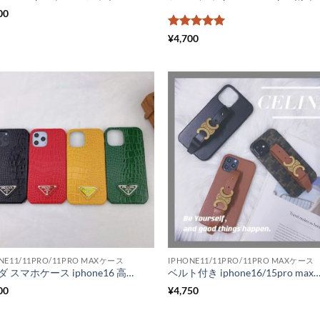
00
5段階中
5
の
¥
4,700
評価
NE11/11PRO/11PRO MAXケース
IPHONE11/11PRO/11PRO MAXケース
プラダ スマホケース iphone16 高級 Prada iphone15pro/14pro max 携帯ケース ブランド レディース アイフォン13pro max/13/12 カバー クロコ柄 赤 黄色 iphnoe12プロ ケース お揃い
ベルト付き iphone16/15pro maxケース セリーヌパロディ アイフォン14pro/14pro max スマホカバー celine 携帯ケース iphone13 人気 女子 韓国 iphone13pro/12p
00
¥
4,750