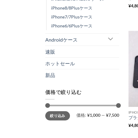
¥
4,8
iPhone8/8Plusケース
iPhone7/7Plusケース
iPhone6/6Plusケース
Androidケース
速販
ホットセール
新品
価格で絞り込む
IPHO
最
最
価格:
¥1,000
—
¥7,500
絞り込み
低
高
価
価
格
格
¥
4,8