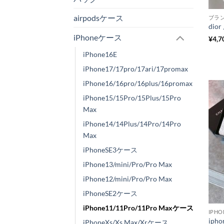
airpodsケース
ブラ
iPhoneケース
¥
4,7
iPhone16E
iPhone17/17pro/17ari/17promax
iPhone16/16pro/16plus/16promax
iPhone15/15Pro/15Plus/15Pro
Max
iPhone14/14Plus/14Pro/14Pro
Max
iPhoneSE3ケース
iPhone13/mini/Pro/Pro Max
iPhone12/mini/Pro/Pro Max
iPhoneSE2ケース
iPhone11/11Pro/11Pro Maxケース
IPHO
iPhoneXs/Xs Max/Xrケース