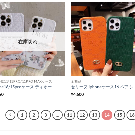
在庫切れ
NE11/11PRO/11PRO MAXケース
全商品
iphone16/15proケース ディオール 花柄 アイフォン14pro/13 携帯カバー おしゃれ 海外 dior風 iphone14pro max ケース ハイブランド おすすめ
セリーヌ iphoneケース16 ペア シンプル celine iphone15pro max/14proケ
50
¥
4,600
1
2
3
…
11
12
13
14
15
16