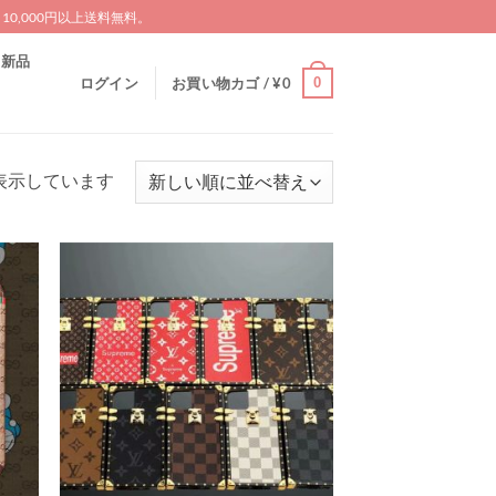
0,000円以上送料無料。
新品
0
ログイン
お買い物カゴ /
¥
0
新
6を表示しています
し
い
順