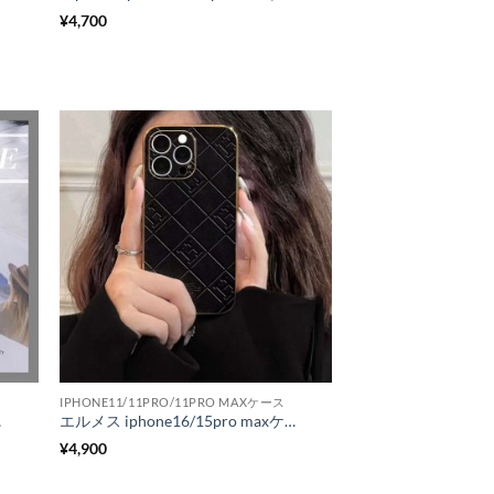
¥
4,700
IPHONE11/11PRO/11PRO MAXケース
romax かばー シンプル おすすめ
エルメス iphone16/15pro maxケース シンプル iphone14/14pro/13 保護カバー 芸能人 ビジネス iphone13promax/12プロ ケース お揃い ブランド 高級感
¥
4,900