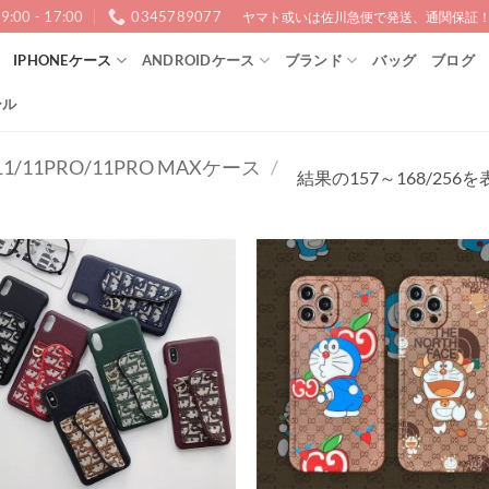
9:00 - 17:00
0345789077
ヤマト或いは佐川急便で発送、通関保証！1
IPHONEケース
ANDROIDケース
ブランド
バッグ
ブログ
ール
11/11PRO/11PRO MAXケース
/
結果の157～168/25