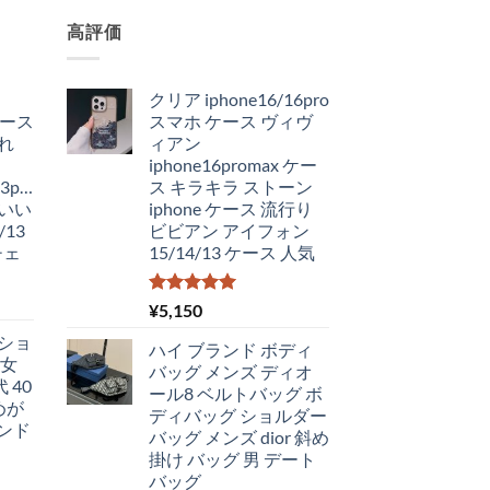
高評価
クリア iphone16/16pro
 ケース
スマホ ケース ヴィヴ
れ
ィアン
iphone16promax ケー
3pro/12
ス キラキラ ストーン
いい
iphone ケース 流行り
13
ビビアン アイフォン
チェ
15/14/13 ケース 人気
5段階中
¥
5,150
5.00
の評価
ショ
ハイ ブランド ボディ
 女
バッグ メンズ ディオ
 40
ール8 ベルトバッグ ボ
めが
ディバッグ ショルダー
ハンド
バッグ メンズ dior 斜め
掛け バッグ 男 デート
バッグ